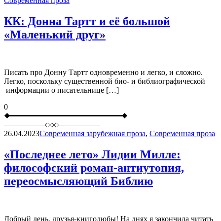
Современная проза
КК: Донна Тартт и её большой
«Маленький друг»
Писать про Донну Тартт одновременно и легко, и сложно.
Легко, поскольку существенной био- и библиографической
информации о писательнице […]
0
26.04.2023
Современная зарубежная проза
,
Современная проза
«Последнее лето» Лидии Милле:
философский роман-антиутопия,
переосмысляющий Библию
Добрый день, друзья-книголюбы! На днях я закончила читать