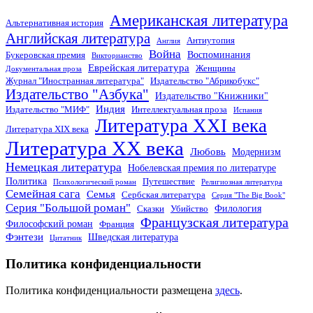
Американская литература
Альтернативная история
Английская литература
Антиутопия
Англия
Война
Воспоминания
Букеровская премия
Викторианство
Еврейская литература
Женщины
Документальная проза
Журнал "Иностранная литература"
Издательство "Абрикобукс"
Издательство "Азбука"
Издательство "Книжники"
Индия
Издательство "МИФ"
Интеллектуальная проза
Испания
Литература XXI века
Литература XIX века
Литература XX века
Любовь
Модернизм
Немецкая литература
Нобелевская премия по литературе
Политика
Путешествие
Психологический роман
Религиозная литература
Семейная сага
Семья
Сербская литература
Серия "The Big Book"
Серия "Большой роман"
Филология
Сказки
Убийство
Французская литература
Философский роман
Франция
Фэнтези
Шведская литература
Цитатник
Политика конфиденциальности
Политика конфиденциальности размещена
здесь
.