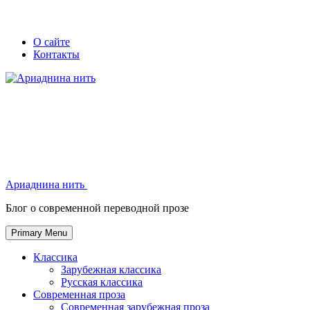
Skip
Secondary
Secondary
О сайте
to
Контакты
left
right
content
navigation
navigation
Ариаднина нить
Ариаднина нить
Блог о современной переводной прозе
Primary Menu
Классика
Зарубежная классика
Русская классика
Современная проза
Современная зарубежная проза