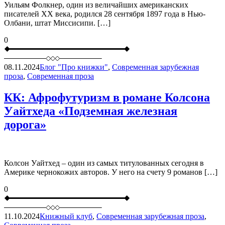
Уильям Фолкнер, один из величайших американских
писателей XX века, родился 28 сентября 1897 года в Нью-
Олбани, штат Миссисипи. […]
0
08.11.2024
Блог "Про книжки"
,
Современная зарубежная
проза
,
Современная проза
КК: Афрофутуризм в романе Колсона
Уайтхеда «Подземная железная
дорога»
Колсон Уайтхед – один из самых титулованных сегодня в
Америке чернокожих авторов. У него на счету 9 романов […]
0
11.10.2024
Книжный клуб
,
Современная зарубежная проза
,