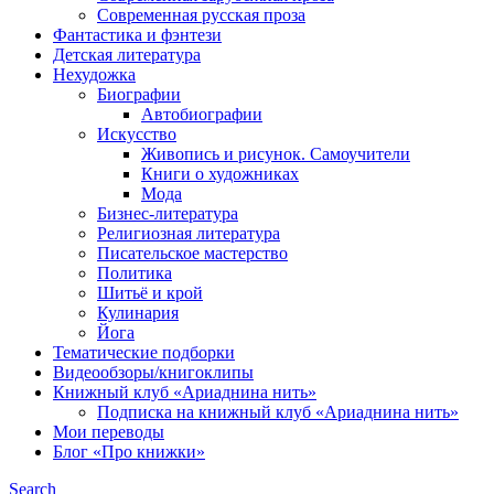
Современная русская проза
Фантастика и фэнтези
Детская литература
Нехудожка
Биографии
Автобиографии
Искусство
Живопись и рисунок. Самоучители
Книги о художниках
Мода
Бизнес-литература
Религиозная литература
Писательское мастерство
Политика
Шитьё и крой
Кулинария
Йога
Тематические подборки
Видеообзоры/книгоклипы
Книжный клуб «Ариаднина нить»
Подписка на книжный клуб «Ариаднина нить»
Мои переводы
Блог «Про книжки»
Search