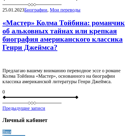
25.01.2023
Биографии
,
Мои переводы
«Мастер» Колма Тойбина: романчик
об альковных тайнах или крепкая
биография американского классика
Генри Джеймса?
Предлагаю вашему вниманию переводное эссе о романе
Колма Тойбина «Мастер», основанного на биографии
классика американской литературы Генри Джеймса.
0
Навигация
Предыдущие записи
по
Личный кабинет
записям
Вход