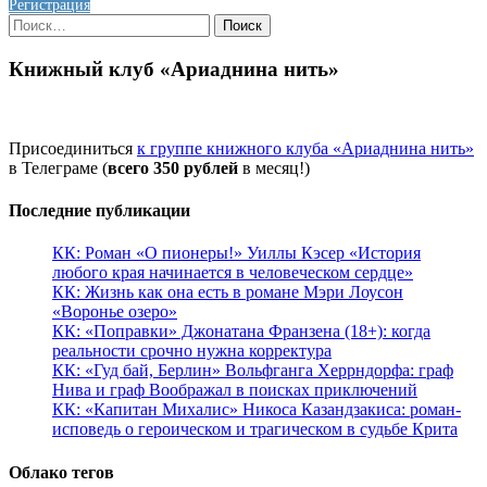
Регистрация
Найти:
Книжный клуб «Ариаднина нить»
Присоединиться
к группе книжного клуба «Ариаднина нить»
в Телеграме (
всего 350 рублей
в месяц!)
Последние публикации
КК: Роман «О пионеры!» Уиллы Кэсер «История
любого края начинается в человеческом сердце»
КК: Жизнь как она есть в романе Мэри Лоусон
«Воронье озеро»
КК: «Поправки» Джонатана Франзена (18+): когда
реальности срочно нужна корректура
КК: «Гуд бай, Берлин» Вольфганга Херрндорфа: граф
Нива и граф Воображал в поисках приключений
КК: «Капитан Михалис» Никоса Казандзакиса: роман-
исповедь о героическом и трагическом в судьбе Крита
Облако тегов