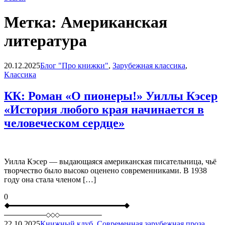
Метка:
Американская
литература
Blog
20.12.2025
Блог "Про книжки"
,
Зарубежная классика
,
Классика
КК: Роман «О пионеры!» Уиллы Кэсер
«История любого края начинается в
человеческом сердце»
Уилла Кэсер — выдающаяся американская писательница, чьё
творчество было высоко оценено современниками. В 1938
году она стала членом […]
0
22.10.2025
Книжный клуб
,
Современная зарубежная проза
,