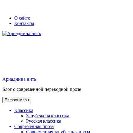
Skip
Secondary
Secondary
О сайте
to
Контакты
left
right
content
navigation
navigation
Ариаднина нить
Ариаднина нить
Блог о современной переводной прозе
Primary Menu
Классика
Зарубежная классика
Русская классика
Современная проза
Современная зарубежная проза