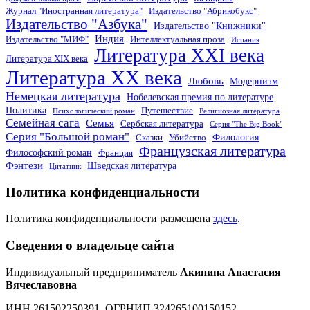
Журнал "Иностранная литература"
Издательство "Абрикобукс"
Издательство "Азбука"
Издательство "Книжники"
Индия
Издательство "МИФ"
Интеллектуальная проза
Испания
Литература XXI века
Литература XIX века
Литература XX века
Любовь
Модернизм
Немецкая литература
Нобелевская премия по литературе
Политика
Путешествие
Психологический роман
Религиозная литература
Семейная сага
Семья
Сербская литература
Серия "The Big Book"
Серия "Большой роман"
Филология
Сказки
Убийство
Французская литература
Философский роман
Франция
Фэнтези
Шведская литература
Цитатник
Политика конфиденциальности
Политика конфиденциальности размещена
здесь
.
Сведения о владельце сайта
Индивидуальный предприниматель
Акинина Анастасия
Вячеславовна
ИНН 261502250391, ОГРНИП 324265100150152