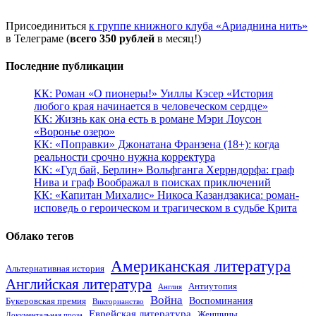
Присоединиться
к группе книжного клуба «Ариаднина нить»
в Телеграме (
всего 350 рублей
в месяц!)
Последние публикации
КК: Роман «О пионеры!» Уиллы Кэсер «История
любого края начинается в человеческом сердце»
КК: Жизнь как она есть в романе Мэри Лоусон
«Воронье озеро»
КК: «Поправки» Джонатана Франзена (18+): когда
реальности срочно нужна корректура
КК: «Гуд бай, Берлин» Вольфганга Херрндорфа: граф
Нива и граф Воображал в поисках приключений
КК: «Капитан Михалис» Никоса Казандзакиса: роман-
исповедь о героическом и трагическом в судьбе Крита
Облако тегов
Американская литература
Альтернативная история
Английская литература
Антиутопия
Англия
Война
Воспоминания
Букеровская премия
Викторианство
Еврейская литература
Женщины
Документальная проза