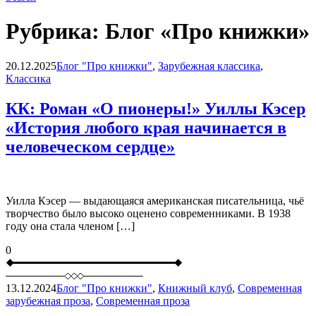
Рубрика:
Блог «Про книжки»
Blog
20.12.2025
Блог "Про книжки"
,
Зарубежная классика
,
Классика
КК: Роман «О пионеры!» Уиллы Кэсер
«История любого края начинается в
человеческом сердце»
Уилла Кэсер — выдающаяся американская писательница, чьё
творчество было высоко оценено современниками. В 1938
году она стала членом […]
0
13.12.2024
Блог "Про книжки"
,
Книжный клуб
,
Современная
зарубежная проза
,
Современная проза