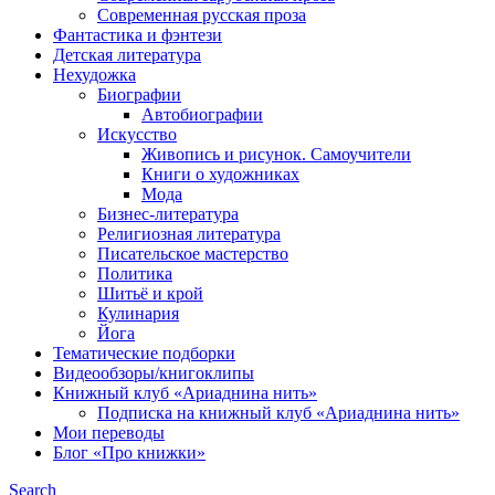
Современная русская проза
Фантастика и фэнтези
Детская литература
Нехудожка
Биографии
Автобиографии
Искусство
Живопись и рисунок. Самоучители
Книги о художниках
Мода
Бизнес-литература
Религиозная литература
Писательское мастерство
Политика
Шитьё и крой
Кулинария
Йога
Тематические подборки
Видеообзоры/книгоклипы
Книжный клуб «Ариаднина нить»
Подписка на книжный клуб «Ариаднина нить»
Мои переводы
Блог «Про книжки»
Search