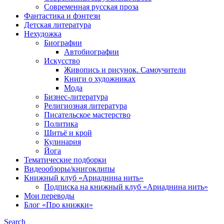
Современная русская проза
Фантастика и фэнтези
Детская литература
Нехудожка
Биографии
Автобиографии
Искусство
Живопись и рисунок. Самоучители
Книги о художниках
Мода
Бизнес-литература
Религиозная литература
Писательское мастерство
Политика
Шитьё и крой
Кулинария
Йога
Тематические подборки
Видеообзоры/книгоклипы
Книжный клуб «Ариаднина нить»
Подписка на книжный клуб «Ариаднина нить»
Мои переводы
Блог «Про книжки»
Search