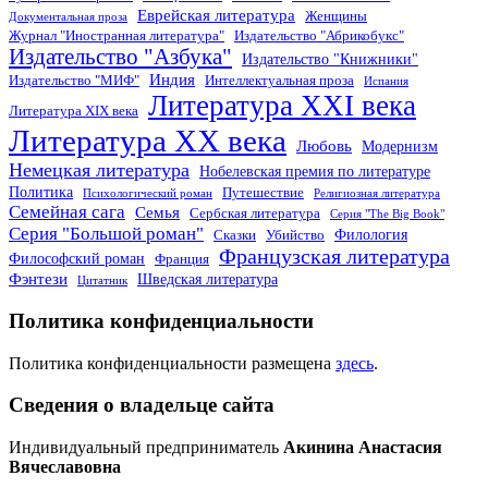
Еврейская литература
Женщины
Документальная проза
Журнал "Иностранная литература"
Издательство "Абрикобукс"
Издательство "Азбука"
Издательство "Книжники"
Индия
Издательство "МИФ"
Интеллектуальная проза
Испания
Литература XXI века
Литература XIX века
Литература XX века
Любовь
Модернизм
Немецкая литература
Нобелевская премия по литературе
Политика
Путешествие
Психологический роман
Религиозная литература
Семейная сага
Семья
Сербская литература
Серия "The Big Book"
Серия "Большой роман"
Филология
Сказки
Убийство
Французская литература
Философский роман
Франция
Фэнтези
Шведская литература
Цитатник
Политика конфиденциальности
Политика конфиденциальности размещена
здесь
.
Сведения о владельце сайта
Индивидуальный предприниматель
Акинина Анастасия
Вячеславовна