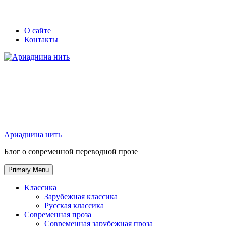
Skip
Secondary
Secondary
О сайте
to
Контакты
left
right
content
navigation
navigation
Ариаднина нить
Ариаднина нить
Блог о современной переводной прозе
Primary Menu
Классика
Зарубежная классика
Русская классика
Современная проза
Современная зарубежная проза