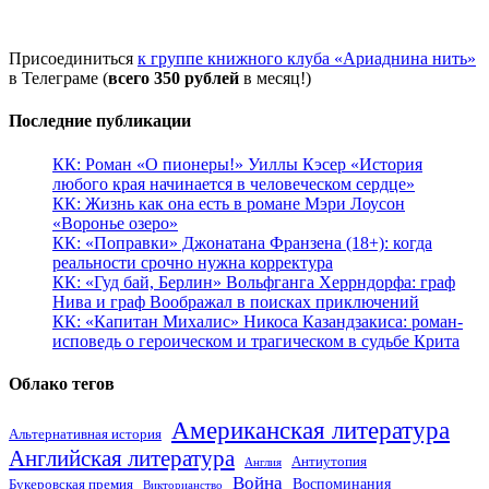
Присоединиться
к группе книжного клуба «Ариаднина нить»
в Телеграме (
всего 350 рублей
в месяц!)
Последние публикации
КК: Роман «О пионеры!» Уиллы Кэсер «История
любого края начинается в человеческом сердце»
КК: Жизнь как она есть в романе Мэри Лоусон
«Воронье озеро»
КК: «Поправки» Джонатана Франзена (18+): когда
реальности срочно нужна корректура
КК: «Гуд бай, Берлин» Вольфганга Херрндорфа: граф
Нива и граф Воображал в поисках приключений
КК: «Капитан Михалис» Никоса Казандзакиса: роман-
исповедь о героическом и трагическом в судьбе Крита
Облако тегов
Американская литература
Альтернативная история
Английская литература
Антиутопия
Англия
Война
Воспоминания
Букеровская премия
Викторианство