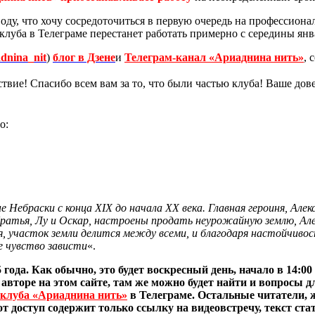
ду, что хочу сосредоточиться в первую очередь на профессиона
 клуба в Телеграме перестанет работать примерно с середины янв
adnina_nit
)
блог в Дзене
и
Телеграм-канал «Ариаднина нить»
, 
твие! Спасибо всем вам за то, что были частью клуба! Ваше дове
о:
Небраски с конца XIX до начала XX века. Главная героиня, Алекс
 братья, Лу и Оскар, настроены продать неурожайную землю, Ал
 участок земли делится между всеми, и благодаря настойчивос
е чувство зависти
«.
 года. Как обычно, это будет воскресный день, начало в 14:
 авторе на этом сайте, там же можно будет найти и вопросы 
 клуба «Ариаднина нить»
в Телеграме. Остальные читатели, 
тот доступ содержит только ссылку на видеовстречу, текст с