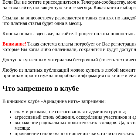
Если Вы не хотите присоединяться к Телеграм-сообществу, мож
на этом сайте, посвящённую книге месяца. Какая книга выбирае
Ссылка на видеовстречу размещается в таких статьях по кажд
что платная статья будет одна в месяц.
Кнопка оплаты здесь же, на сайте. Процесс оплаты полностью
Внимание!
Такая система оплаты потребует от Вас регистрации
которые Вы когда-либо оплачивали, сохранятся и будут доступн
Доступ к купленным материалам бессрочный (то есть техничес
Любую из платных публикаций можно купить в любой момент вре
причинам просто нужна подробная информация по книге и её а
Что запрещено в клубе
В книжном клубе «Ариаднина нить» запрещены:
спам и реклама, не согласованная с админом группы;
агрессивный стиль общения, оскорбления участников и а
выражение радикальных политических взглядов. Да, в эт
месяца;
проявление снобизма в отношении чьих-то читательских 