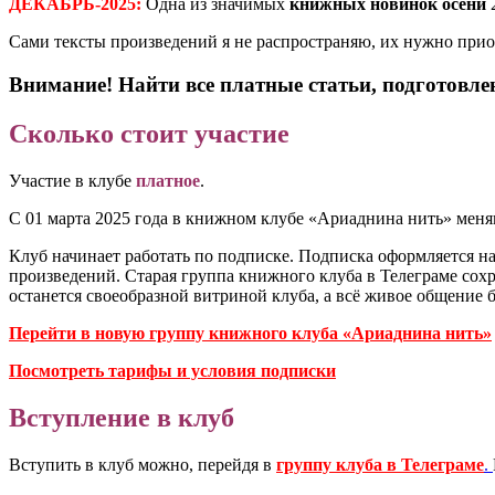
ДЕКАБРЬ-2025:
Одна из значимых
книжных новинок осени
2
Сами тексты произведений я не распространяю, их нужно прио
Внимание! Найти все платные статьи, подготовл
Сколько стоит участие
Участие в клубе
платное
.
С 01 марта 2025 года в книжном клубе «Ариаднина нить» меня
Клуб начинает работать по подписке. Подписка оформляется н
произведений. Старая группа книжного клуба в Телеграме сохра
останется своеобразной витриной клуба, а всё живое общение 
Перейти в новую группу книжного клуба «Ариаднина нить»
Посмотреть тарифы и условия подписки
Вступление в клуб
Вступить в клуб можно, перейдя в
группу клуба в Телеграме
.