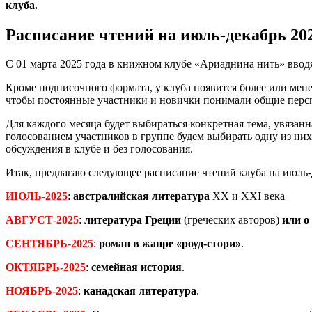
клуба.
Расписание чтений на июль-декабрь 202
С 01 марта 2025 года в книжном клубе «Ариаднина нить» ввод
Кроме подписочного формата, у клуба появится более или мене
чтобы постоянные участники и новички понимали общие перспе
Для каждого месяца будет выбираться конкретная тема, увязанн
голосованием участников в группе будем выбирать одну из них. 
обсуждения в клубе и без голосования.
Итак, предлагаю следующее расписание чтений клуба на июль-д
ИЮЛЬ-2025
:
австралийская литература
XX и XXI века
АВГУСТ-2025
:
литература Греции
(греческих авторов)
или о
СЕНТЯБРЬ-2025
:
роман в жанре «роуд-стори»
.
ОКТЯБРЬ-2025
:
семейная история
.
НОЯБРЬ-2025
:
канадская литература
.