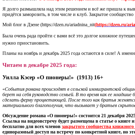
Я долго размышляла над этим решением и всё же пришла к выво
придётся заморозить, в том числе и клуб. Закрытое сообщество
Мой блог в Дзене (https://dzen.ru/ariadnina_nit
(https://dzen.ru/ari
Была очень рада пройти с вами всё это долгое книжное путешес
нужно приостановить.
Планы на ноябрь и декабрь 2025 года остаются в силе! А именн
Читаем в декабре 2025 года:
Уилла Кэсер «О пионеры!»
(1913) 16+
«
События романа происходят в сельской иммигрантской общине 
берет на себя руководство семьей. В то время как ее младшие
сделать ферму процветающей. После того как братья женятся,
материального благополучия, что вызывает у братьев скрыто
Обсуждение романа «О пионеры!» состоится 21 декабря
2025
Ссылка на видеовстречу будет размещена в статье о книге и
бесплатно для всех членов
закрытого сообщества книжного
единоразовый доступ на встречу по конкретной книге, но э