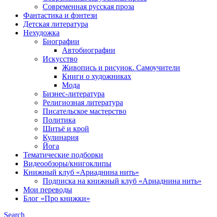
Современная русская проза
Фантастика и фэнтези
Детская литература
Нехудожка
Биографии
Автобиографии
Искусство
Живопись и рисунок. Самоучители
Книги о художниках
Мода
Бизнес-литература
Религиозная литература
Писательское мастерство
Политика
Шитьё и крой
Кулинария
Йога
Тематические подборки
Видеообзоры/книгоклипы
Книжный клуб «Ариаднина нить»
Подписка на книжный клуб «Ариаднина нить»
Мои переводы
Блог «Про книжки»
Search