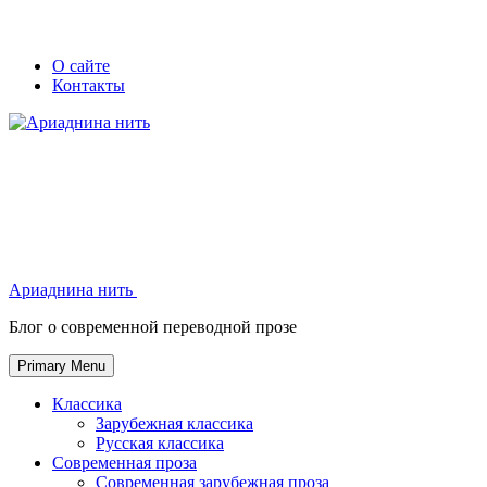
Skip
Secondary
Secondary
О сайте
to
Контакты
left
right
content
navigation
navigation
Ариаднина нить
Ариаднина нить
Блог о современной переводной прозе
Primary Menu
Классика
Зарубежная классика
Русская классика
Современная проза
Современная зарубежная проза