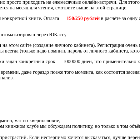
но просто приходить на ежемесячные онлайн-встречи. Для этого
тся на месяц для чтения, смотрите выше на этой странице.
ой конкретной книге. Оплата —
150/250 рублей
в расчёте за одну
 автоматизирован через ЮКассу
 на этом сайте (создание личного кабинета). Регистрация очень 
ы всегда (только надо помнить пароль от личного кабинета, кот
ки задан конкретный срок — 1000000 дней, что применительно 
мени, даже гораздо позже того момента, как состоится заседан
нализ.
дмина, мат и сквернословие;
ом книжном клубе мы обсуждаем политику, но только в том объ
пристрастий. Если нестерпимо хочется высказаться, лучше пере