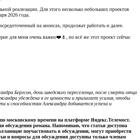
льной реализации. Для этого несколько небольших проектов
аря 2026 года.
сосредоточенный на анонсах, продолжат работать и далее.
рие для меня очень важно❤️🌷, но всё же этот проект сейчас
андра Бергсон, дочь шведского переселенца, после смерти отца
ександра убеждена в ее ценности и прилагает усилия, чтобы
ти и способностям Александра добивается успеха и
00 по московскому времени на платформе Яндекс.Телемост.
для обсуждения романа. Напоминаю, что статья доступна
желающие поучаствовать в обсуждении, могут приобрести
татьи и вопросы для обсуждения доступны только членам