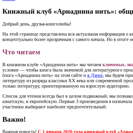
Книжный клуб «Ариаднина нить»: общ
Добрый день, друзья-книголюбы!
На этой странице представлена вся актуальная информация о кн
концептуально более прозрачным с самого начала. Но в итоге 
Что читаем
В книжном клубе «Ариаднина нить» мы читаем
ключевые, зн
условие — чтобы книга была значимой для литературного проце
блога «Ариаднина нить» на этом сайте и
в Дзене
, мы будем пр
литературу из разряда классики ХХ века или современной про
только литературу, ориентированную на взрослую аудиторию.
Список для чтения всегда был в целом подвижный, мы познако
азиатскую, и европейскую. Первые 3 произведения я назначала
участники выбирают наиболее предпочтительный.
Важно!
Важная новость!
С 1 января 2026 года книжный клуб «Ариа