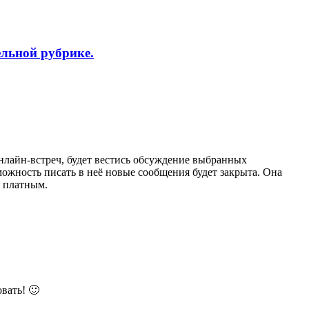
ельной рубрике.
нлайн-встреч, будет вестись обсуждение выбранных
зможность писать в неё новые сообщения будет закрыта. Она
т платным.
вать! 🙂