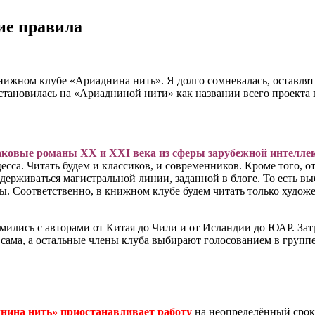
ие правила
ижном клубе «Ариаднина нить». Я долго сомневалась, оставлять 
остановилась на «Ариадниной нити» как названии всего проекта 
аковые романы ХХ и XXI века из сферы зарубежной интелле
сса. Читать будем и классиков, и современников. Кроме того, о
идерживаться магистральной линии, заданной в блоге. То есть в
зы. Соответственно, в книжном клубе будем читать только худо
мились с авторами от Китая до Чили и от Исландии до ЮАР. Зат
 сама, а остальные члены клуба выбирают голосованием в групп
днина нить» приостанавливает работу
на неопределённый срок