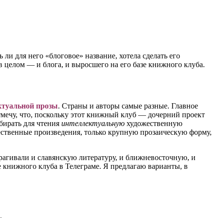
ли для него «блоговое» название, хотела сделать его
в целом — и блога, и выросшего на его базе книжного клуба.
ктуальной прозы
. Страны и авторы самые разные. Главное
тмечу, что, поскольку этот книжный клуб — дочерний проект
ыбирать для чтения
интеллектуальную
художественную
жественные произведения, только крупную прозаическую форму,
рагивали и славянскую литературу, и ближневосточную, и
е книжного клуба в Телеграме. Я предлагаю варианты, в
.