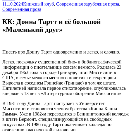
11.10.2024
Книжный клуб
,
Современная зарубежная проза
,
Современная проза
КК: Донна Тартт и её большой
«Маленький друг»
Писать про Донну Тартт одновременно и легко, и сложно.
Легко, поскольку существенной био- и библиографической
информации о писательнице совсем немного. Родилась 23
декабря 1963 года в городе Гринвуде, штат Миссисипи в
США, в семье мелкого местного политика и секретарши.
Выросла в соседнем Гринейде (Гринаде) в том же штате.
Пятилетней написала первое стихотворение, опубликовалась
впервые в 13 лет в «Литературном обозрении Миссисипи».
В 1981 году Донна Тартт поступает в Университет
Миссисипи и становится членом братства «Каппа Каппа
Гамма». Уже в 1982-м переводится в Беннингтонский колледж
в штате Вермонт, специализирующийся на свободных
искусствах. В 1986 году Тартт оканчивает колледж по
отделению классической филологии.