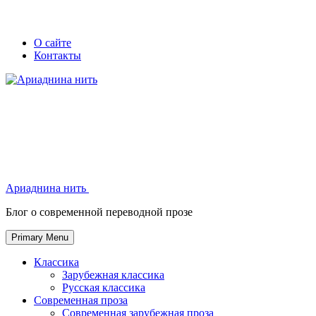
Skip
Secondary
Secondary
О сайте
to
Контакты
left
right
content
navigation
navigation
Ариаднина нить
Ариаднина нить
Блог о современной переводной прозе
Primary Menu
Классика
Зарубежная классика
Русская классика
Современная проза
Современная зарубежная проза