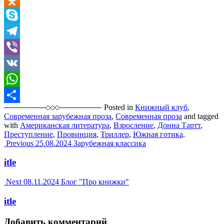
Odnoklassniki
Skype
Telegram
Viber
VK
WhatsApp
Posted in
Книжный клуб
,
Отправить
Современная зарубежная проза
,
Современная проза
and tagged
with
Американская литература
,
Взросление
,
Донна Тартт
,
Преступление
,
Провинция
,
Триллер
,
Южная готика
.
Post
Previous
25.08.2024
Зарубежная классика
navigation
itle
Next
08.11.2024
Блог "Про книжки"
itle
Добавить комментарий