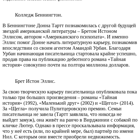
Колледж Беннингтон.
В Беннингтоне Донна Тартт познакомилась с другой будущей
звездой американской литературы – Бретом Истоном
Эллисом, автором «Американского психопата». И именно
Эллис помог Донне начать литературную карьеру, познакомив
впоследствии со своим агентом Амандой Урбан. Благодаря
Урбан начинающая писательница стартовала крайне успешно,
продав права на публикацию дебютного романа «Тайная
история» совокупно почти на полтора миллиона долларов.
Брет Истон Эллис.
За свою творческую карьеру писательница опубликовала пока
только три больших произведения – романы «Тайная
история» (1992), «Маленький друг» (2002) и «Щегол» (2014).
За «Щегла» получила Пулитцеровскую премию. Семьи
писательница не завела (Тартт заявляла, что никогда не
выйдет замуж), она живёт на ранчо в Вирджинии с собакой по
кличке Лютер. Однако в прессе проскальзывала информация,
что у неё есть (или, по крайней мере, был) партнёр по имени
Нил. С которым они вместе приобрели недвижимость.