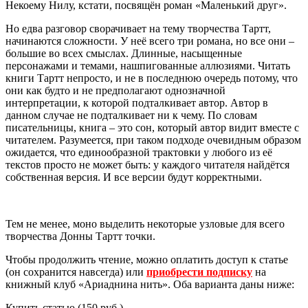
Некоему Нилу, кстати, посвящён роман «Маленький друг».
Но едва разговор сворачивает на тему творчества Тартт,
начинаются сложности. У неё всего три романа, но все они –
большие во всех смыслах. Длинные, насыщенные
персонажами и темами, нашпигованные аллюзиями. Читать
книги Тартт непросто, и не в последнюю очередь потому, что
они как будто и не предполагают однозначной
интерпретации, к которой подталкивает автор. Автор в
данном случае не подталкивает ни к чему. По словам
писательницы, книга – это сон, который автор видит вместе с
читателем. Разумеется, при таком подходе очевидным образом
ожидается, что единообразной трактовки у любого из её
текстов просто не может быть: у каждого читателя найдётся
собственная версия. И все версии будут корректными.
Тем не менее, моно выделить некоторые узловые для всего
творчества Донны Тартт точки.
Чтобы продолжить чтение, можно оплатить доступ к статье
(он сохранится навсегда) или
приобрести подписку
на
книжный клуб «Ариаднина нить». Оба варианта даны ниже:
Купить статью (150 руб.).