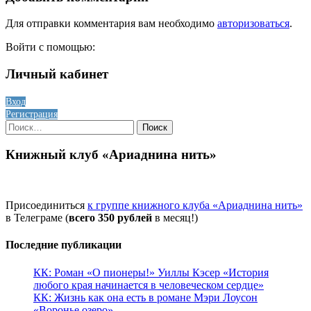
Для отправки комментария вам необходимо
авторизоваться
.
Войти с помощью:
Личный кабинет
Вход
Регистрация
Найти:
Книжный клуб «Ариаднина нить»
Присоединиться
к группе книжного клуба «Ариаднина нить»
в Телеграме (
всего 350 рублей
в месяц!)
Последние публикации
КК: Роман «О пионеры!» Уиллы Кэсер «История
любого края начинается в человеческом сердце»
КК: Жизнь как она есть в романе Мэри Лоусон
«Воронье озеро»