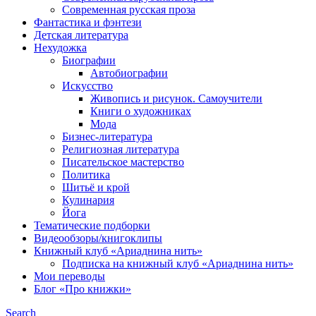
Современная русская проза
Фантастика и фэнтези
Детская литература
Нехудожка
Биографии
Автобиографии
Искусство
Живопись и рисунок. Самоучители
Книги о художниках
Мода
Бизнес-литература
Религиозная литература
Писательское мастерство
Политика
Шитьё и крой
Кулинария
Йога
Тематические подборки
Видеообзоры/книгоклипы
Книжный клуб «Ариаднина нить»
Подписка на книжный клуб «Ариаднина нить»
Мои переводы
Блог «Про книжки»
Search