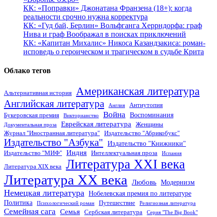
КК: «Поправки» Джонатана Франзена (18+): когда
реальности срочно нужна корректура
КК: «Гуд бай, Берлин» Вольфганга Херрндорфа: граф
Нива и граф Воображал в поисках приключений
КК: «Капитан Михалис» Никоса Казандзакиса: роман-
исповедь о героическом и трагическом в судьбе Крита
Облако тегов
Американская литература
Альтернативная история
Английская литература
Антиутопия
Англия
Война
Воспоминания
Букеровская премия
Викторианство
Еврейская литература
Женщины
Документальная проза
Журнал "Иностранная литература"
Издательство "Абрикобукс"
Издательство "Азбука"
Издательство "Книжники"
Индия
Издательство "МИФ"
Интеллектуальная проза
Испания
Литература XXI века
Литература XIX века
Литература XX века
Любовь
Модернизм
Немецкая литература
Нобелевская премия по литературе
Политика
Путешествие
Психологический роман
Религиозная литература
Семейная сага
Семья
Сербская литература
Серия "The Big Book"