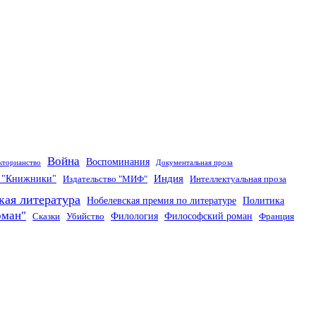
Война
Воспоминания
кторианство
Документальная проза
Индия
о "Книжники"
Издательство "МИФ"
Интеллектуальная проза
кая литература
Нобелевская премия по литературе
Политика
оман"
Филология
Философский роман
Сказки
Убийство
Франция