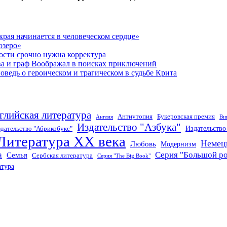
рая начинается в человеческом сердце»
озеро»
ости срочно нужна корректура
ва и граф Воображал в поисках приключений
ведь о героическом и трагическом в судьбе Крита
глийская литература
Антиутопия
Букеровская премия
Англия
Ви
Издательство "Азбука"
Издательств
дательство "Абрикобукс"
Литература XX века
Немец
Любовь
Модернизм
а
Серия "Большой р
Семья
Сербская литература
Серия "The Big Book"
атура