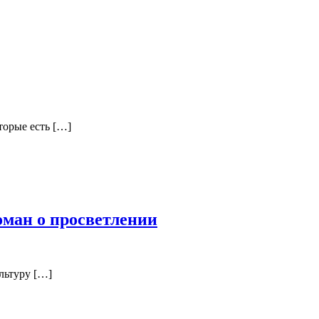
торые есть […]
ман о просветлении
льтуру […]