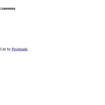
славовна
 Lite by
Pixelgrade
.