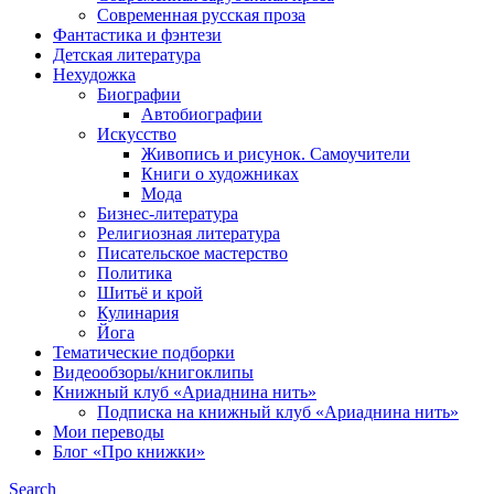
Современная русская проза
Фантастика и фэнтези
Детская литература
Нехудожка
Биографии
Автобиографии
Искусство
Живопись и рисунок. Самоучители
Книги о художниках
Мода
Бизнес-литература
Религиозная литература
Писательское мастерство
Политика
Шитьё и крой
Кулинария
Йога
Тематические подборки
Видеообзоры/книгоклипы
Книжный клуб «Ариаднина нить»
Подписка на книжный клуб «Ариаднина нить»
Мои переводы
Блог «Про книжки»
Search