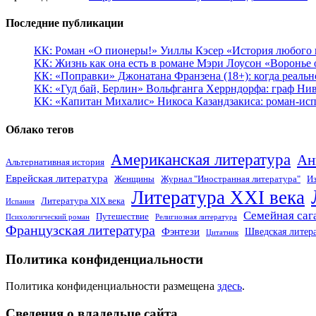
Последние публикации
КК: Роман «О пионеры!» Уиллы Кэсер «История любого к
КК: Жизнь как она есть в романе Мэри Лоусон «Воронье 
КК: «Поправки» Джонатана Франзена (18+): когда реальн
КК: «Гуд бай, Берлин» Вольфганга Херрндорфа: граф Ни
КК: «Капитан Михалис» Никоса Казандзакиса: роман-испо
Облако тегов
Американская литература
Ан
Альтернативная история
Еврейская литература
Женщины
Журнал "Иностранная литература"
Из
Литература XXI века
Литература XIX века
Испания
Семейная саг
Путешествие
Психологический роман
Религиозная литература
Французская литература
Фэнтези
Шведская литер
Цитатник
Политика конфиденциальности
Политика конфиденциальности размещена
здесь
.
Сведения о владельце сайта