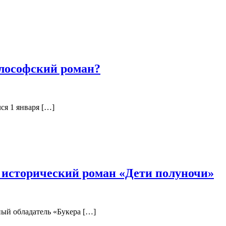
лософский роман?
ся 1 января […]
 исторический роман «Дети полуночи»
ный обладатель «Букера […]