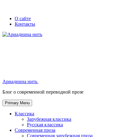
Skip
Secondary
Secondary
О сайте
to
Контакты
left
right
content
navigation
navigation
Ариаднина нить
Ариаднина нить
Блог о современной переводной прозе
Primary Menu
Классика
Зарубежная классика
Русская классика
Современная проза
Современная зарубежная проза