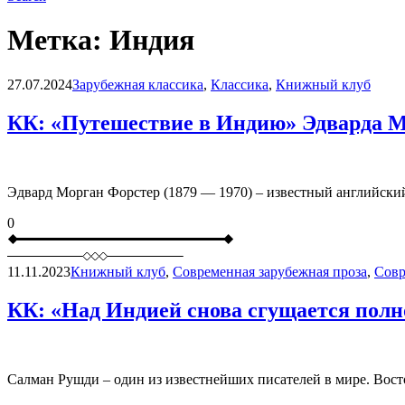
Метка:
Индия
Blog
27.07.2024
Зарубежная классика
,
Классика
,
Книжный клуб
КК: «Путешествие в Индию» Эдварда М
Эдвард Морган Форстер (1879 — 1970) – известный английский
0
11.11.2023
Книжный клуб
,
Современная зарубежная проза
,
Совр
КК: «Над Индией снова сгущается пол
Салман Рушди – один из известнейших писателей в мире. Вост