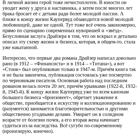
В личной жизни герой тоже нечистоплотен. В юности он
уводит жену у друга и наставника, а затем после многих лет
брака бросает её с детьми ради более молодой пассии. А
ближе к концу жизни Каупервуд обзаводится новой молодой
любовницей, даже не одной. Тут тоже всё очень закономерно,
прямо по сценарию современных нуворишей и «звёзд».
Безусловная заслуга Драйзера в том, что он вскрыл и детально
описал эту схему жизни и бизнеса, которая, в общем-то, стала
уже накатанной.
Интересно, что первые два романа Драйзер написал довольно
рано (в 1912 – «Финансиста» и в 1914 – «Титана»), а вот
«Стоик» был опубликован только в 1947-м. Причём книга так
и не была закончена, публикация состоялась уже посмертно
по черновикам писателя. Основная работа над последним
романом велась почти 20 лет, причём урывками (1922-й, 1932-
й, 1945-й). К концу жизни Каупервуд уже по всем канонам
большого бизнеса «бронзовеет», обретает уважение в
обществе, приобщается к искусству и коллекционированию и
(разумеется) занимается благотворительностью и другими
общественно угодными делами. Умирает он в солидном
возрасте от болезни почек, а его вторая жена начинает
судиться из-за наследства. Всё сугубо по-современному
(иронизирую, конечно).