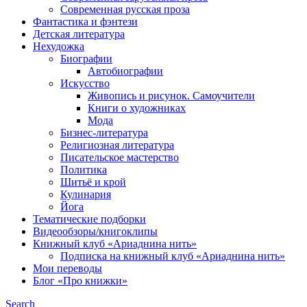
Современная русская проза
Фантастика и фэнтези
Детская литература
Нехудожка
Биографии
Автобиографии
Искусство
Живопись и рисунок. Самоучители
Книги о художниках
Мода
Бизнес-литература
Религиозная литература
Писательское мастерство
Политика
Шитьё и крой
Кулинария
Йога
Тематические подборки
Видеообзоры/книгоклипы
Книжный клуб «Ариаднина нить»
Подписка на книжный клуб «Ариаднина нить»
Мои переводы
Блог «Про книжки»
Search