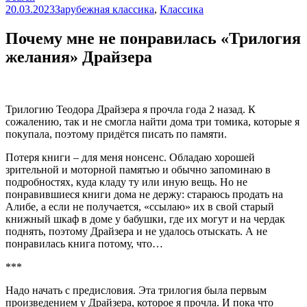
20.03.2023
Зарубежная классика
,
Классика
Почему мне не понравилась «Трилогия
желания» Драйзера
Трилогию Теодора Драйзера я прочла года 2 назад. К
сожалению, так и не смогла найти дома три томика, которые я
покупала, поэтому придётся писать по памяти.
Потеря книги – для меня нонсенс. Обладаю хорошей
зрительной и моторной памятью и обычно запоминаю в
подробностях, куда кладу ту или иную вещь. Но не
понравившиеся книги дома не держу: стараюсь продать на
Алибе, а если не получается, «ссылаю» их в свой старый
книжный шкаф в доме у бабушки, где их могут и на чердак
поднять, поэтому Драйзера и не удалось отыскать. А не
понравилась книга потому, что…
***
Надо начать с предисловия. Эта трилогия была первым
произведением у Драйзера, которое я прочла. И пока что