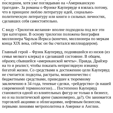
последним, хотя уже поглядываю на «Американскую
трагедия». За романы о Фрэнке Каупервуде я взялась потому,
что в принципе люблю литературу идей, социально-
политическую литературу или книги о сильных личностях,
сделавших себя самостоятельно.
С виду «Трилогия желания» вполне подходила под все эти
три категории. В основу трилогии положена биография
миллионера Чарльза Йеркса (конечно, миллионера по меркам
конца XIX века, сейчас он бы считался миллиардером).
Главный герой – Фрэнк Каупервуд, поднявшийся из низов (из
семьи мелкого клерка) и сделавший состояние. В общем,
образец сбывшейся «американской мечты». Правда, Драйзер
на то и реалист, чтобы показать неприглядную изнанку
богатой жизни. Со средствами к достижению цели Каупервуд
не считается: подкупы, растраты, мошенничество с
бюджетными средствами, приведшее к тюремному
заключению в 34 года, теневые сделки, «рейдерство» (в нашей
современной терминологии)… Постепенно Каупервуд
становится одной из влиятельных фигур не только в бизнесе,
но и на политической арене (закономерно, да?). Он занимается
торговлей акциями и облигациями, нефтяным бизнесом,
первыми линиями метрополитена в Америке и Англии.