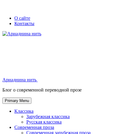
Skip
Secondary
Secondary
О сайте
to
Контакты
left
right
content
navigation
navigation
Ариаднина нить
Ариаднина нить
Блог о современной переводной прозе
Primary Menu
Классика
Зарубежная классика
Русская классика
Современная проза
Современная зарубежная проза