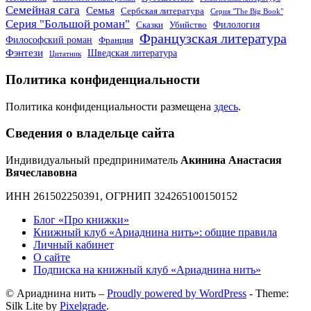
Семейная сага
Семья
Сербская литература
Серия "The Big Book"
Серия "Большой роман"
Филология
Сказки
Убийство
Французская литература
Философский роман
Франция
Фэнтези
Шведская литература
Цитатник
Политика конфиденциальности
Политика конфиденциальности размещена
здесь
.
Сведения о владельце сайта
Индивидуальный предприниматель
Акинина Анастасия
Вячеславовна
ИНН 261502250391, ОГРНИП 324265100150152
Блог «Про книжки»
Книжный клуб «Ариаднина нить»: общие правила
Личный кабинет
О сайте
Подписка на книжный клуб «Ариаднина нить»
© Ариаднина нить –
Proudly powered by WordPress
-
Theme:
Silk Lite by
Pixelgrade
.