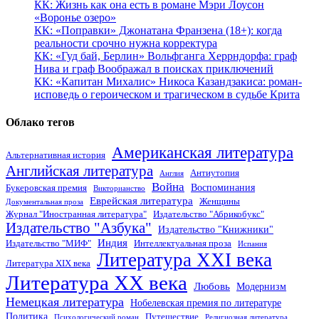
КК: Жизнь как она есть в романе Мэри Лоусон
«Воронье озеро»
КК: «Поправки» Джонатана Франзена (18+): когда
реальности срочно нужна корректура
КК: «Гуд бай, Берлин» Вольфганга Херрндорфа: граф
Нива и граф Воображал в поисках приключений
КК: «Капитан Михалис» Никоса Казандзакиса: роман-
исповедь о героическом и трагическом в судьбе Крита
Облако тегов
Американская литература
Альтернативная история
Английская литература
Антиутопия
Англия
Война
Воспоминания
Букеровская премия
Викторианство
Еврейская литература
Женщины
Документальная проза
Журнал "Иностранная литература"
Издательство "Абрикобукс"
Издательство "Азбука"
Издательство "Книжники"
Индия
Издательство "МИФ"
Интеллектуальная проза
Испания
Литература XXI века
Литература XIX века
Литература XX века
Любовь
Модернизм
Немецкая литература
Нобелевская премия по литературе
Политика
Путешествие
Психологический роман
Религиозная литература