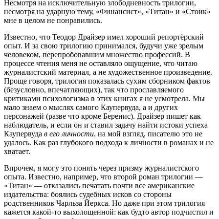
Несмотря на исключительную злободневность трилогии,
несмотря на ударную тему, «Финансист», «Титан» и «Стоик»
мне в целом не понравились.
Известно, что Теодор Драйзер имел хороший репортёрский
опыт. И за свою трилогию принимался, будучи уже зрелым
человеком, перепробовавшим множество профессий. В
процессе чтения меня не оставляло ощущение, что читаю
журналистский материал, а не художественное произведение.
Проще говоря, трилогия показалась сухим сборником фактов
(безусловно, впечатляющих), так что прославляемого
критиками психологизма в этих книгах я не усмотрела. Мы
мало знаем о мыслях самого Каупервуда, а и других
персонажей (разве что кроме Беренис). Драйзер пишет как
наблюдатель, и если он и ставил задачу найти истоки успеха
Каупервуда
в его личности
, на мой взгляд, писателю это не
удалось. Как раз глубокого подхода к личности в романах и не
хватает.
Впрочем, я могу это понять через призму журналистского
опыта. Известно, например, что второй роман трилогии —
«Титан» — отказались печатать почти все американские
издательства: боялись судебных исков со стороны
родственников Чарльза Йеркса. Но даже при этом трилогия
кажется какой-то выхолощенной: как будто автор подчистил и