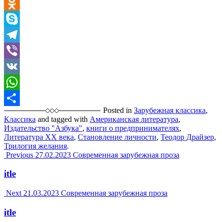
Email
Odnoklassniki
Skype
Telegram
Viber
VK
WhatsApp
Posted in
Зарубежная классика
,
Отправить
Классика
and tagged with
Американская литература
,
Издательство "Азбука"
,
книги о предпринимателях
,
Литература XX века
,
Становление личности
,
Теодор Драйзер
,
Трилогия желания
.
Post
Previous
27.02.2023
Современная зарубежная проза
navigation
itle
Next
21.03.2023
Современная зарубежная проза
itle