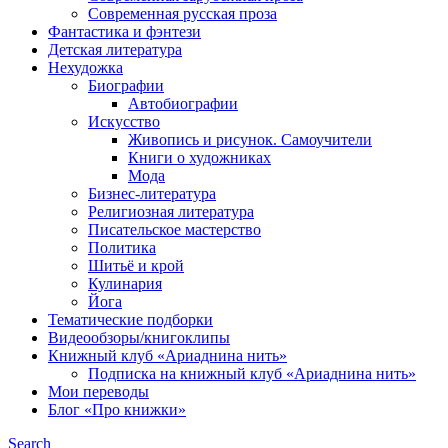
Современная русская проза
Фантастика и фэнтези
Детская литература
Нехудожка
Биографии
Автобиографии
Искусство
Живопись и рисунок. Самоучители
Книги о художниках
Мода
Бизнес-литература
Религиозная литература
Писательское мастерство
Политика
Шитьё и крой
Кулинария
Йога
Тематические подборки
Видеообзоры/книгоклипы
Книжный клуб «Ариаднина нить»
Подписка на книжный клуб «Ариаднина нить»
Мои переводы
Блог «Про книжки»
Search