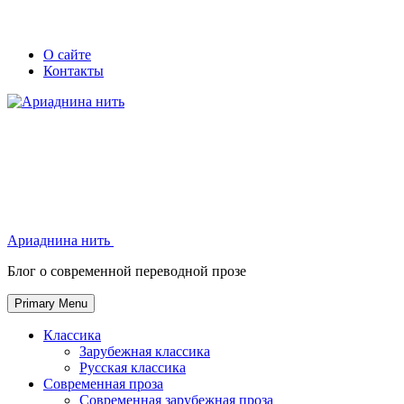
Skip
Secondary
Secondary
О сайте
to
Контакты
left
right
content
navigation
navigation
Ариаднина нить
Ариаднина нить
Блог о современной переводной прозе
Primary Menu
Классика
Зарубежная классика
Русская классика
Современная проза
Современная зарубежная проза