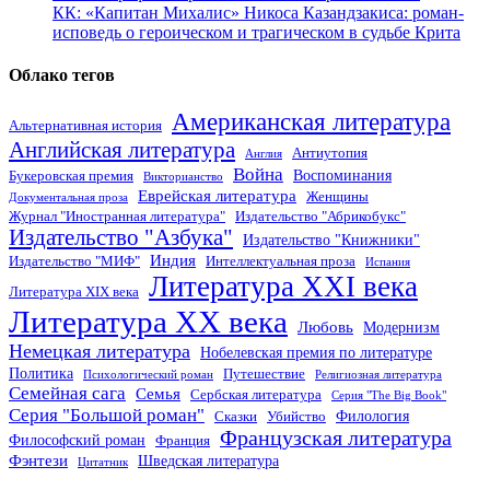
КК: «Капитан Михалис» Никоса Казандзакиса: роман-
исповедь о героическом и трагическом в судьбе Крита
Облако тегов
Американская литература
Альтернативная история
Английская литература
Антиутопия
Англия
Война
Воспоминания
Букеровская премия
Викторианство
Еврейская литература
Женщины
Документальная проза
Журнал "Иностранная литература"
Издательство "Абрикобукс"
Издательство "Азбука"
Издательство "Книжники"
Индия
Издательство "МИФ"
Интеллектуальная проза
Испания
Литература XXI века
Литература XIX века
Литература XX века
Любовь
Модернизм
Немецкая литература
Нобелевская премия по литературе
Политика
Путешествие
Психологический роман
Религиозная литература
Семейная сага
Семья
Сербская литература
Серия "The Big Book"
Серия "Большой роман"
Филология
Сказки
Убийство
Французская литература
Философский роман
Франция
Фэнтези
Шведская литература
Цитатник