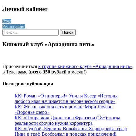
Личный кабинет
Вход
Регистрация
Найти:
Книжный клуб «Ариаднина нить»
Присоединиться
к группе книжного клуба «Ариаднина нить»
в Телеграме (
всего 350 рублей
в месяц!)
Последние публикации
КК: Роман «О пионеры!» Уиллы Кэсер «История
любого края начинается в человеческом сердце»
КК: Жизнь как она есть в романе Мэри Лоусон
«Воронье озеро»
КК: «Поправки» Джонатана Франзена (18+): когда
реальности срочно нужна корректура
КК: «Гуд бай, Берлин» Вольфганга Херрндорфа: граф
Нива и граф Воображал в поисках приключений