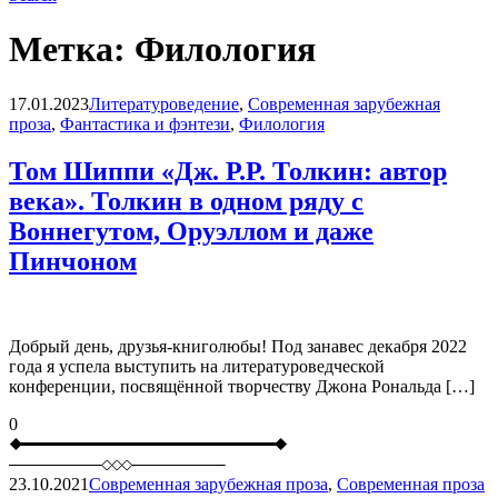
Метка:
Филология
Blog
17.01.2023
Литературоведение
,
Современная зарубежная
проза
,
Фантастика и фэнтези
,
Филология
Том Шиппи «Дж. Р.Р. Толкин: автор
века». Толкин в одном ряду с
Воннегутом, Оруэллом и даже
Пинчоном
Добрый день, друзья-книголюбы! Под занавес декабря 2022
года я успела выступить на литературоведческой
конференции, посвящённой творчеству Джона Рональда […]
0
23.10.2021
Современная зарубежная проза
,
Современная проза