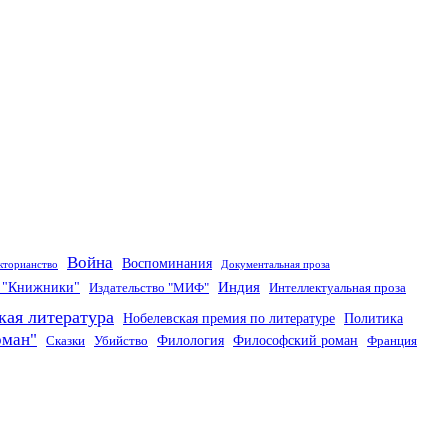
Война
Воспоминания
кторианство
Документальная проза
Индия
о "Книжники"
Издательство "МИФ"
Интеллектуальная проза
кая литература
Нобелевская премия по литературе
Политика
оман"
Филология
Философский роман
Сказки
Убийство
Франция