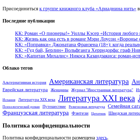
Присоединиться
к группе книжного клуба «Ариаднина нить»
в
Последние публикации
КК: Роман «О пионеры!» Уиллы Кэсер «История любого к
КК: Жизнь как она есть в романе Мэри Лоусон «Воронье 
КК: «Поправки» Джонатана Франзена (18+): когда реальн
КК: «Гуд бай, Берлин» Вольфганга Херрндорфа: граф Ни
КК: «Капитан Михалис» Никоса Казандзакиса: роман-испо
Облако тегов
Американская литература
Ан
Альтернативная история
Еврейская литература
Женщины
Журнал "Иностранная литература"
Из
Литература XXI века
Литература XIX века
Испания
Семейная саг
Путешествие
Психологический роман
Религиозная литература
Французская литература
Фэнтези
Шведская литер
Цитатник
Политика конфиденциальности
Политика конфиденциальности размещена
здесь
.