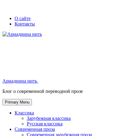
Skip
Secondary
Secondary
О сайте
to
Контакты
left
right
content
navigation
navigation
Ариаднина нить
Ариаднина нить
Блог о современной переводной прозе
Primary Menu
Классика
Зарубежная классика
Русская классика
Современная проза
Современная зарубежная проза