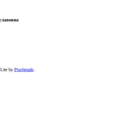
славовна
 Lite by
Pixelgrade
.