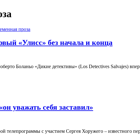
оза
еменная проза
овый «Улисс» без начала и конца
берто Боланьо «Дикие детективы» (Los Detectives Salvajes) впе
он уважать себя заставил»
арой телепрограммы с участием Сергея Хоружего – известного п