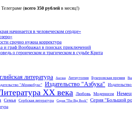
 Телеграме (
всего 350 рублей
в месяц!)
рая начинается в человеческом сердце»
озеро»
ости срочно нужна корректура
ва и граф Воображал в поисках приключений
ведь о героическом и трагическом в судьбе Крита
глийская литература
Антиутопия
Букеровская премия
Англия
Ви
Издательство "Азбука"
Издательств
дательство "Абрикобукс"
Литература XX века
Немец
Любовь
Модернизм
а
Серия "Большой р
Семья
Сербская литература
Серия "The Big Book"
атура