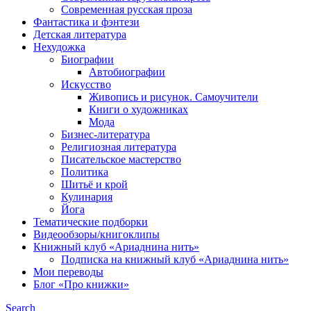
Современная русская проза
Фантастика и фэнтези
Детская литература
Нехудожка
Биографии
Автобиографии
Искусство
Живопись и рисунок. Самоучители
Книги о художниках
Мода
Бизнес-литература
Религиозная литература
Писательское мастерство
Политика
Шитьё и крой
Кулинария
Йога
Тематические подборки
Видеообзоры/книгоклипы
Книжный клуб «Ариаднина нить»
Подписка на книжный клуб «Ариаднина нить»
Мои переводы
Блог «Про книжки»
Search