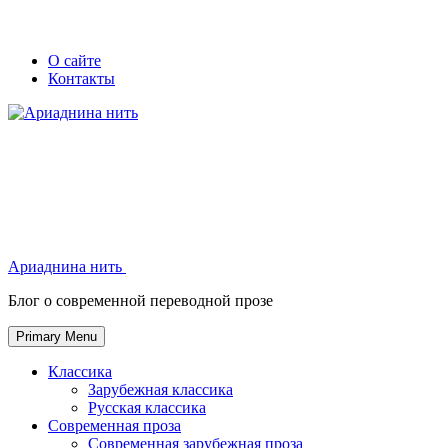
Skip
Secondary
Secondary
О сайте
to
Контакты
left
right
content
navigation
navigation
Ариаднина нить
Ариаднина нить
Блог о современной переводной прозе
Primary Menu
Классика
Зарубежная классика
Русская классика
Современная проза
Современная зарубежная проза