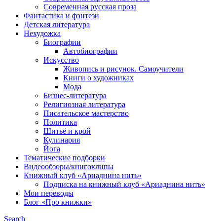
Современная русская проза
Фантастика и фэнтези
Детская литература
Нехудожка
Биографии
Автобиографии
Искусство
Живопись и рисунок. Самоучители
Книги о художниках
Мода
Бизнес-литература
Религиозная литература
Писательское мастерство
Политика
Шитьё и крой
Кулинария
Йога
Тематические подборки
Видеообзоры/книгоклипы
Книжный клуб «Ариаднина нить»
Подписка на книжный клуб «Ариаднина нить»
Мои переводы
Блог «Про книжки»
Search