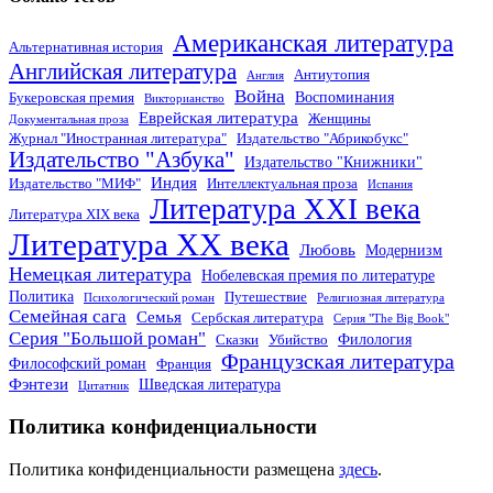
Американская литература
Альтернативная история
Английская литература
Антиутопия
Англия
Война
Воспоминания
Букеровская премия
Викторианство
Еврейская литература
Женщины
Документальная проза
Журнал "Иностранная литература"
Издательство "Абрикобукс"
Издательство "Азбука"
Издательство "Книжники"
Индия
Издательство "МИФ"
Интеллектуальная проза
Испания
Литература XXI века
Литература XIX века
Литература XX века
Любовь
Модернизм
Немецкая литература
Нобелевская премия по литературе
Политика
Путешествие
Психологический роман
Религиозная литература
Семейная сага
Семья
Сербская литература
Серия "The Big Book"
Серия "Большой роман"
Филология
Сказки
Убийство
Французская литература
Философский роман
Франция
Фэнтези
Шведская литература
Цитатник
Политика конфиденциальности
Политика конфиденциальности размещена
здесь
.