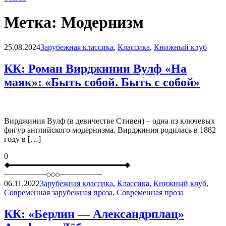
Метка:
Модернизм
Blog
25.08.2024
Зарубежная классика
,
Классика
,
Книжный клуб
КК: Роман Вирджинии Вулф «На
маяк»: «Быть собой. Быть с собой»
Вирджиния Вулф (в девичестве Стивен) – одна из ключевых
фигур английского модернизма. Вирджиния родилась в 1882
году в […]
0
06.11.2022
Зарубежная классика
,
Классика
,
Книжный клуб
,
Современная зарубежная проза
,
Современная проза
КК: «Берлин — Александрплац»