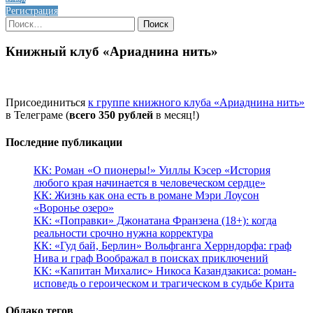
Регистрация
Найти:
Книжный клуб «Ариаднина нить»
Присоединиться
к группе книжного клуба «Ариаднина нить»
в Телеграме (
всего 350 рублей
в месяц!)
Последние публикации
КК: Роман «О пионеры!» Уиллы Кэсер «История
любого края начинается в человеческом сердце»
КК: Жизнь как она есть в романе Мэри Лоусон
«Воронье озеро»
КК: «Поправки» Джонатана Франзена (18+): когда
реальности срочно нужна корректура
КК: «Гуд бай, Берлин» Вольфганга Херрндорфа: граф
Нива и граф Воображал в поисках приключений
КК: «Капитан Михалис» Никоса Казандзакиса: роман-
исповедь о героическом и трагическом в судьбе Крита
Облако тегов