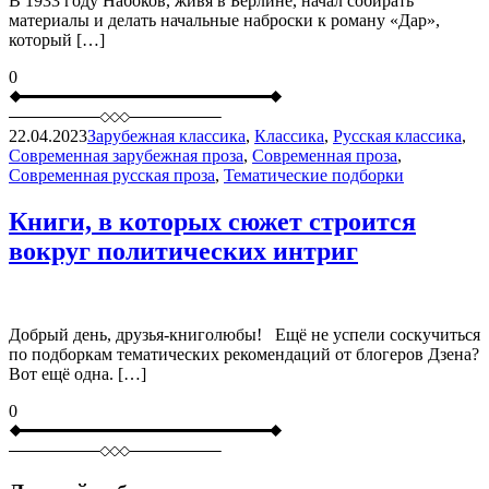
В 1933 году Набоков, живя в Берлине, начал собирать
материалы и делать начальные наброски к роману «Дар»,
который […]
0
22.04.2023
Зарубежная классика
,
Классика
,
Русская классика
,
Современная зарубежная проза
,
Современная проза
,
Современная русская проза
,
Тематические подборки
Книги, в которых сюжет строится
вокруг политических интриг
Добрый день, друзья-книголюбы! Ещё не успели соскучиться
по подборкам тематических рекомендаций от блогеров Дзена?
Вот ещё одна. […]
0