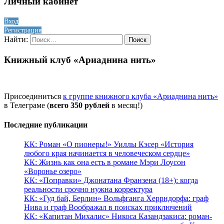
Личный кабинет
Вход
Регистрация
Найти:
Книжный клуб «Ариаднина нить»
Присоединиться
к группе книжного клуба «Ариаднина нить»
в Телеграме (
всего 350 рублей
в месяц!)
Последние публикации
КК: Роман «О пионеры!» Уиллы Кэсер «История
любого края начинается в человеческом сердце»
КК: Жизнь как она есть в романе Мэри Лоусон
«Воронье озеро»
КК: «Поправки» Джонатана Франзена (18+): когда
реальности срочно нужна корректура
КК: «Гуд бай, Берлин» Вольфганга Херрндорфа: граф
Нива и граф Воображал в поисках приключений
КК: «Капитан Михалис» Никоса Казандзакиса: роман-