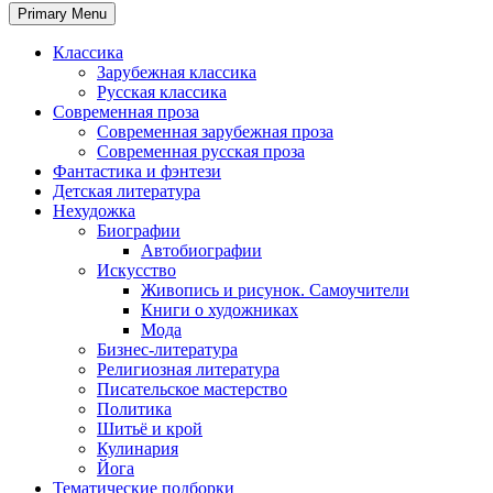
Primary Menu
Классика
Зарубежная классика
Русская классика
Современная проза
Современная зарубежная проза
Современная русская проза
Фантастика и фэнтези
Детская литература
Нехудожка
Биографии
Автобиографии
Искусство
Живопись и рисунок. Самоучители
Книги о художниках
Мода
Бизнес-литература
Религиозная литература
Писательское мастерство
Политика
Шитьё и крой
Кулинария
Йога
Тематические подборки