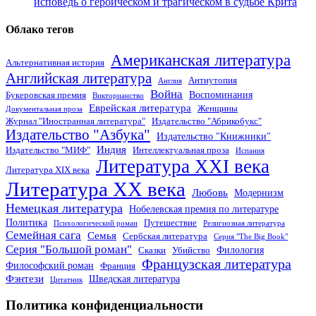
исповедь о героическом и трагическом в судьбе Крита
Облако тегов
Американская литература
Альтернативная история
Английская литература
Антиутопия
Англия
Война
Воспоминания
Букеровская премия
Викторианство
Еврейская литература
Женщины
Документальная проза
Журнал "Иностранная литература"
Издательство "Абрикобукс"
Издательство "Азбука"
Издательство "Книжники"
Индия
Издательство "МИФ"
Интеллектуальная проза
Испания
Литература XXI века
Литература XIX века
Литература XX века
Любовь
Модернизм
Немецкая литература
Нобелевская премия по литературе
Политика
Путешествие
Психологический роман
Религиозная литература
Семейная сага
Семья
Сербская литература
Серия "The Big Book"
Серия "Большой роман"
Филология
Сказки
Убийство
Французская литература
Философский роман
Франция
Фэнтези
Шведская литература
Цитатник
Политика конфиденциальности