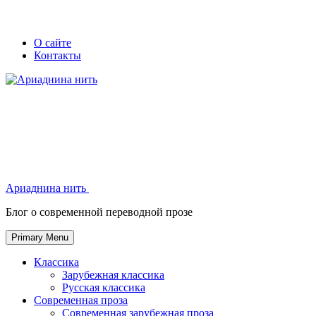
Skip
Secondary
Secondary
О сайте
to
Контакты
left
right
content
navigation
navigation
Ариаднина нить
Ариаднина нить
Блог о современной переводной прозе
Primary Menu
Классика
Зарубежная классика
Русская классика
Современная проза
Современная зарубежная проза