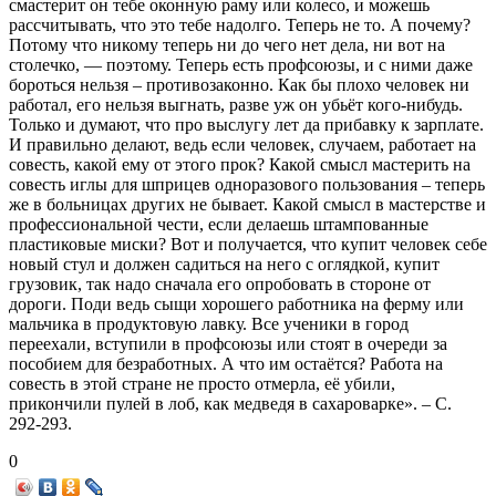
смастерит он тебе оконную раму или колесо, и можешь
рассчитывать, что это тебе надолго. Теперь не то. А почему?
Потому что никому теперь ни до чего нет дела, ни вот на
столечко, — поэтому. Теперь есть профсоюзы, и с ними даже
бороться нельзя – противозаконно. Как бы плохо человек ни
работал, его нельзя выгнать, разве уж он убьёт кого-нибудь.
Только и думают, что про выслугу лет да прибавку к зарплате.
И правильно делают, ведь если человек, случаем, работает на
совесть, какой ему от этого прок? Какой смысл мастерить на
совесть иглы для шприцев одноразового пользования – теперь
же в больницах других не бывает. Какой смысл в мастерстве и
профессиональной чести, если делаешь штампованные
пластиковые миски? Вот и получается, что купит человек себе
новый стул и должен садиться на него с оглядкой, купит
грузовик, так надо сначала его опробовать в стороне от
дороги. Поди ведь сыщи хорошего работника на ферму или
мальчика в продуктовую лавку. Все ученики в город
переехали, вступили в профсоюзы или стоят в очереди за
пособием для безработных. А что им остаётся? Работа на
совесть в этой стране не просто отмерла, её убили,
прикончили пулей в лоб, как медведя в сахароварке». – С.
292-293.
0