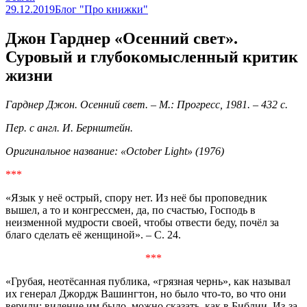
29.12.2019
Блог "Про книжки"
Джон Гарднер «Осенний свет».
Суровый и глубокомысленный критик
жизни
Гарднер Джон. Осенний свет. – М.: Прогресс, 1981. – 432 с.
Пер. с англ. И. Бернштейн.
Оригинальное название: «October Light» (1976)
***
«Язык у неё острый, спору нет. Из неё бы проповедник
вышел, а то и конгрессмен, да, по счастью, Господь в
неизменной мудрости своей, чтобы отвести беду, почёл за
благо сделать её женщиной». – С. 24.
***
«Грубая, неотёсанная публика, «грязная чернь», как называл
их генерал Джордж Вашингтон, но было что-то, во что они
верили: видение им было, можно сказать, как в Библии. Из-за