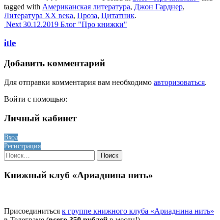
Отправить
tagged with
Американская литература
,
Джон Гарднер
,
Литература XX века
,
Проза
,
Цитатник
.
Post
Next
30.12.2019
Блог "Про книжки"
navigation
itle
Добавить комментарий
Для отправки комментария вам необходимо
авторизоваться
.
Войти с помощью:
Личный кабинет
Вход
Регистрация
Найти:
Книжный клуб «Ариаднина нить»
Присоединиться
к группе книжного клуба «Ариаднина нить»
в Телеграме (
всего 350 рублей
в месяц!)