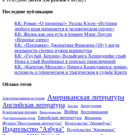
Последние публикации
КК: Роман «О пионеры!» Уиллы Кэсер «История
любого края начинается в человеческом сердце»
КК: Жизнь как она есть в романе Мэри Лоусон
«Воронье озеро»
КК: «Поправки» Джонатана Франзена (18+): когда
реальности срочно нужна корректура
КК: «Гуд бай, Берлин» Вольфганга Херрндорфа: граф
Нива и граф Воображал в поисках приключений
КК: «Капитан Михалис» Никоса Казандзакиса: роман-
исповедь о героическом и трагическом в судьбе Крита
Облако тегов
Американская литература
Альтернативная история
Английская литература
Антиутопия
Англия
Война
Воспоминания
Букеровская премия
Викторианство
Еврейская литература
Женщины
Документальная проза
Журнал "Иностранная литература"
Издательство "Абрикобукс"
Издательство "Азбука"
Издательство "Книжники"