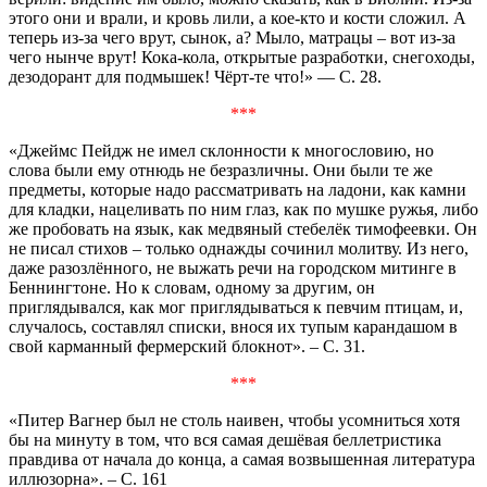
этого они и врали, и кровь лили, а кое-кто и кости сложил. А
теперь из-за чего врут, сынок, а? Мыло, матрацы – вот из-за
чего нынче врут! Кока-кола, открытые разработки, снегоходы,
дезодорант для подмышек! Чёрт-те что!» — С. 28.
***
«Джеймс Пейдж не имел склонности к многословию, но
слова были ему отнюдь не безразличны. Они были те же
предметы, которые надо рассматривать на ладони, как камни
для кладки, нацеливать по ним глаз, как по мушке ружья, либо
же пробовать на язык, как медвяный стебелёк тимофеевки. Он
не писал стихов – только однажды сочинил молитву. Из него,
даже разозлённого, не выжать речи на городском митинге в
Беннингтоне. Но к словам, одному за другим, он
приглядывался, как мог приглядываться к певчим птицам, и,
случалось, составлял списки, внося их тупым карандашом в
свой карманный фермерский блокнот». – С. 31.
***
«Питер Вагнер был не столь наивен, чтобы усомниться хотя
бы на минуту в том, что вся самая дешёвая беллетристика
правдива от начала до конца, а самая возвышенная литература
иллюзорна». – С. 161