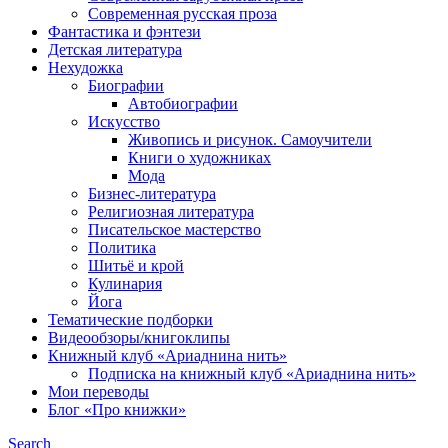
Современная русская проза
Фантастика и фэнтези
Детская литература
Нехудожка
Биографии
Автобиографии
Искусство
Живопись и рисунок. Самоучители
Книги о художниках
Мода
Бизнес-литература
Религиозная литература
Писательское мастерство
Политика
Шитьё и крой
Кулинария
Йога
Тематические подборки
Видеообзоры/книгоклипы
Книжный клуб «Ариаднина нить»
Подписка на книжный клуб «Ариаднина нить»
Мои переводы
Блог «Про книжки»
Search