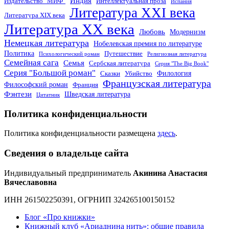
Индия
Издательство "МИФ"
Интеллектуальная проза
Испания
Литература XXI века
Литература XIX века
Литература XX века
Любовь
Модернизм
Немецкая литература
Нобелевская премия по литературе
Политика
Путешествие
Психологический роман
Религиозная литература
Семейная сага
Семья
Сербская литература
Серия "The Big Book"
Серия "Большой роман"
Филология
Сказки
Убийство
Французская литература
Философский роман
Франция
Фэнтези
Шведская литература
Цитатник
Политика конфиденциальности
Политика конфиденциальности размещена
здесь
.
Сведения о владельце сайта
Индивидуальный предприниматель
Акинина Анастасия
Вячеславовна
ИНН 261502250391, ОГРНИП 324265100150152
Блог «Про книжки»
Книжный клуб «Ариаднина нить»: общие правила