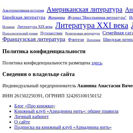
Американская литература
Ан
Альтернативная история
Еврейская литература
Женщины
Журнал "Иностранная литература"
Из
Литература XXI века
Литература XIX века
Испания
Семейная саг
Путешествие
Психологический роман
Религиозная литература
Французская литература
Фэнтези
Шведская литер
Цитатник
Политика конфиденциальности
Политика конфиденциальности размещена
здесь
.
Сведения о владельце сайта
Индивидуальный предприниматель
Акинина Анастасия Вяче
ИНН 261502250391, ОГРНИП 324265100150152
Блог «Про книжки»
Книжный клуб «Ариаднина нить»: общие правила
Личный кабинет
О сайте
Подписка на книжный клуб «Ариаднина нить»