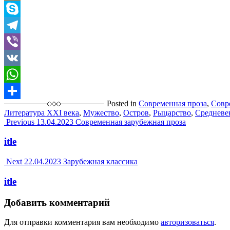
Odnoklassniki
Skype
Telegram
Viber
VK
WhatsApp
Posted in
Современная проза
,
Совр
Отправить
Литература XXI века
,
Мужество
,
Остров
,
Рыцарство
,
Средневе
Post
Previous
13.04.2023
Современная зарубежная проза
navigation
itle
Next
22.04.2023
Зарубежная классика
itle
Добавить комментарий
Для отправки комментария вам необходимо
авторизоваться
.