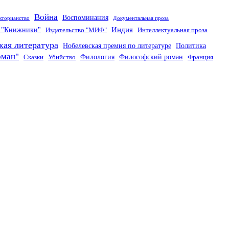
Война
Воспоминания
кторианство
Документальная проза
Индия
о "Книжники"
Издательство "МИФ"
Интеллектуальная проза
кая литература
Нобелевская премия по литературе
Политика
оман"
Филология
Философский роман
Сказки
Убийство
Франция