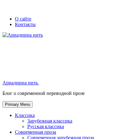
Skip
Secondary
Secondary
О сайте
to
Контакты
left
right
content
navigation
navigation
Ариаднина нить
Ариаднина нить
Блог о современной переводной прозе
Primary Menu
Классика
Зарубежная классика
Русская классика
Современная проза
Современная зарубежная проза