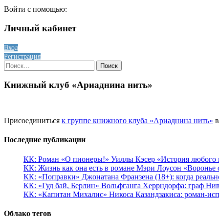
Войти с помощью:
Личный кабинет
Вход
Регистрация
Найти:
Книжный клуб «Ариаднина нить»
Присоединиться
к группе книжного клуба «Ариаднина нить»
в
Последние публикации
КК: Роман «О пионеры!» Уиллы Кэсер «История любого к
КК: Жизнь как она есть в романе Мэри Лоусон «Воронье 
КК: «Поправки» Джонатана Франзена (18+): когда реальн
КК: «Гуд бай, Берлин» Вольфганга Херрндорфа: граф Ни
КК: «Капитан Михалис» Никоса Казандзакиса: роман-испо
Облако тегов