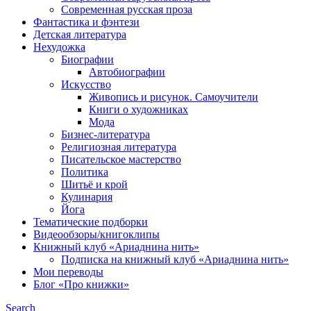
Современная русская проза
Фантастика и фэнтези
Детская литература
Нехудожка
Биографии
Автобиографии
Искусство
Живопись и рисунок. Самоучители
Книги о художниках
Мода
Бизнес-литература
Религиозная литература
Писательское мастерство
Политика
Шитьё и крой
Кулинария
Йога
Тематические подборки
Видеообзоры/книгоклипы
Книжный клуб «Ариаднина нить»
Подписка на книжный клуб «Ариаднина нить»
Мои переводы
Блог «Про книжки»
Search