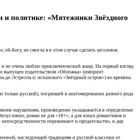
ти и политике: «Мятежники Звёздного
 ей-Богу, не смогла я в этом случае сделать заголовок
, и не очень люблю приключенческий жанр. На первый взгляд
что выпущен издательством «Обложка» (импринт
а-де-Эстрелла (с испанского «Звёздный остров») во времена
не только русской), погрязшей в анатомировании разного рода
 по моим ощущениям, произведение укладывается в определение
 безусловно, роман не для «18+», а для юных романтиков и
й непосредственности переживают и предательство, и дар
твенной, наследующей традициям и русской классики от