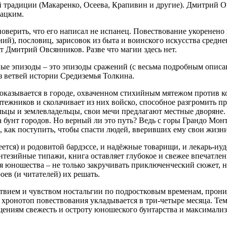
традиции (Макаренко, Осеева, Крапивин и другие). Дмитрий Овс
гацким.
поверить, что его написал не испанец. Повествование укоренен
й), пословиц, зарисовок из быта и воинского искусства средне
т Дмитрий Овсянников. Разве что магии здесь нет.
ые эпизоды – это эпизоды сражений (с весьма подробным описан
 ветвей истории Средиземья Толкина.
б оказывается в городе, охваченном стихийным мятежом против 
ятежников и сколачивает из них войско, способное разгромить 
ьцы и землевладельцы, свои мечи предлагают местные дворяне. 
бунт городов. Но верный ли это путь? Ведь с горы Грандо Монта
, как поступить, чтобы спасти людей, вверивших ему свои жизни
меется) и родовитой бардэссе, и надёжные товарищи, и лекарь-и
зийные типажи, книга оставляет глубокое и свежее впечатление,
для юношества – не только закручивать приключенческий сюжет,
оев (и читателей) их решать.
твием и чувством ностальгии по подростковым временам, прон
 хронотоп повествования укладывается в три-четыре месяца. Тем 
ениям свежесть и остроту юношеского бунтарства и максимализм