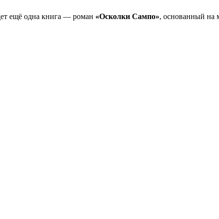
дет ещё одна книга — роман
«Осколки Сампо»
, основанный на 