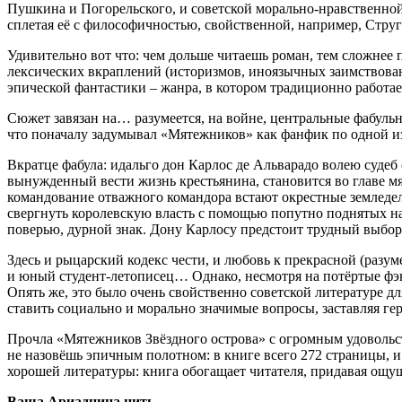
Пушкина и Погорельского, и советской морально-нравственной 
сплетая её с философичностью, свойственной, например, Стру
Удивительно вот что: чем дольше читаешь роман, тем сложнее 
лексических вкраплений (историзмов, иноязычных заимствовани
эпической фантастики – жанра, в котором традиционно работае
Сюжет завязан на… разумеется, на войне, центральные фабульн
что поначалу задумывал «Мятежников» как фанфик по одной из
Вкратце фабула: идальго дон Карлос де Альварадо волею суде
вынужденный вести жизнь крестьянина, становится во главе м
командование отважного командора встают окрестные земледел
свергнуть королевскую власть с помощью попутно поднятых на 
поверью, дурной знак. Дону Карлосу предстоит трудный выбор
Здесь и рыцарский кодекс чести, и любовь к прекрасной (разу
и юный студент-летописец… Однако, несмотря на потёртые фэнте
Опять же, это было очень свойственно советской литературе 
ставить социально и морально значимые вопросы, заставляя гер
Прочла «Мятежников Звёздного острова» с огромным удовольс
не назовёшь эпичным полотном: в книге всего 272 страницы, и
хорошей литературы: книга обогащает читателя, придавая ощущ
Ваша Ариаднина нить.