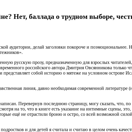
не? Нет, баллада о трудном выборе, чес
кой аудитории, делай заголовки покороче и поэмоциональнее. Но,
ятежников».
менную русскую прозу, предназначенную для взрослых читателей
современного российского автора Дмитрия Овсянникова только 
и представляет собой историю о мятеже на условном острове Исл
равственная линия, давно необходимая современной литературе (
он написан. Перевернув последнюю страницу, могу сказать, что,
мотря на то, что в книге есть указание на интимные сцены, это,
оторые ещё не отрастили броню и остро, со всей возможной сило
одростков и для детей я считала и считаю в целом очень качес