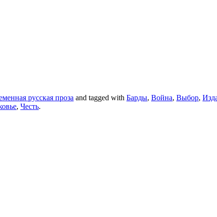
еменная русская проза
and tagged with
Барды
,
Война
,
Выбор
,
Изд
ковье
,
Честь
.