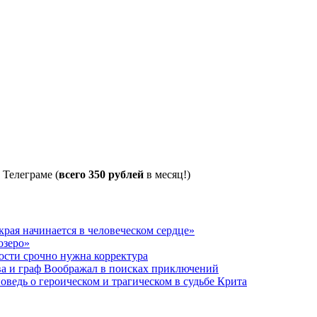
 Телеграме (
всего 350 рублей
в месяц!)
рая начинается в человеческом сердце»
озеро»
ости срочно нужна корректура
ва и граф Воображал в поисках приключений
ведь о героическом и трагическом в судьбе Крита