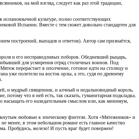
янников, на мой взгляд, следует как раз этой традиции,
о в испаноязычной культуре, полно соответствующих
вековой Испании. Вместе с тем сюжет довольно стандартен для
ием построений, выпадов и ответов). Автор сам признаётся,
короля и его несправедливых поборов. Обедневший рыцарь,
прибывший для усмирения отряд столичных воинов. Под
Мятеж перерастает в ополчение, готовое идти на столицу и
на уже полетели на восток орлы, а это, судя по древнему
.
удей, и мудрый священник, и алчный и недальновидный король,
 потому что в ней есть, так сказать, гуманитарная подкладка.
 но насыщать его назидательным смыслом или, как минимум,
икнутым любовью к эпическому фэнтези. Хотя «Мятежников» и
не менее, в этом небольшом романе есть главное качество
а. Пробудись, железо! И пусть враг будет повержен!