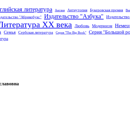
глийская литература
Антиутопия
Букеровская премия
Англия
Ви
Издательство "Азбука"
Издательств
дательство "Абрикобукс"
Литература XX века
Немец
Любовь
Модернизм
а
Серия "Большой р
Семья
Сербская литература
Серия "The Big Book"
атура
славовна