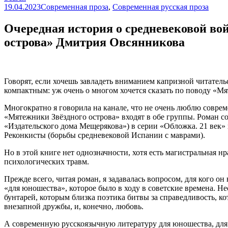
19.04.2023
Современная проза
,
Современная русская проза
Очередная история о средневековой вой
острова» Дмитрия Овсянникова
Говорят, если хочешь завладеть вниманием капризной читательс
компактным: уж очень о многом хочется сказать по поводу «М
Многократно я говорила на канале, что не очень люблю совре
«Мятежники Звёздного острова» входят в обе группы. Роман 
«Издательского дома Мещерякова») в серии «Обложка. 21 век» 
Реконкисты (борьбы средневековой Испании с маврами).
Но в этой книге нет однозначности, хотя есть магистральная н
психологических травм.
Прежде всего, читая роман, я задавалась вопросом, для кого 
«для юношества», которое было в ходу в советские времена. Нес
бунтарей, которым близка поэтика битвы за справедливость, к
внезапной дружбы, и, конечно, любовь.
А современную русскоязычную литературу для юношества, для п