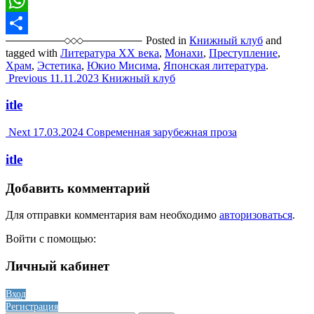
VK
WhatsApp
Posted in
Книжный клуб
and
Отправить
tagged with
Литература XX века
,
Монахи
,
Преступление
,
Храм
,
Эстетика
,
Юкио Мисима
,
Японская литература
.
Post
Previous
11.11.2023
Книжный клуб
navigation
itle
Next
17.03.2024
Современная зарубежная проза
itle
Добавить комментарий
Для отправки комментария вам необходимо
авторизоваться
.
Войти с помощью:
Личный кабинет
Вход
Регистрация