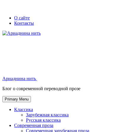
Skip
Secondary
Secondary
О сайте
to
Контакты
left
right
content
navigation
navigation
Ариаднина нить
Ариаднина нить
Блог о современной переводной прозе
Primary Menu
Классика
Зарубежная классика
Русская классика
Современная проза
Современная зарубежная проза