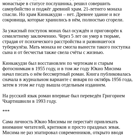
монастыре в статусе послушника, решил совершить
самоубийство и поджёг древний храм. 21-летнего монаха
спасли. Но храм Кинкакудзи – нет. Древнее здание и все
сокровища, которые хранились в нём, полностью сгорели.
За ужасный поступок монах был осуждён и приговорён к
семилетнему заключению. Через 5 лет он умер в тюрьме,
страдая от психического расстройства и развившегося
туберкулёза. Мать монаха не смогла вынести такого поступка
сына и от бесчестья также свела счёты с жизнью.
Кинкакудзи был восстановлен по чертежам и старым
фотоснимкам в 1955 году, и в том же году Юкио Мисима
начал писать о нём бессмертный роман. Книга публиковалась
сначала в журнальном варианте с января по октябрь 1956 года,
затем в этом же году вышла отдельным изданием.
На русский язык роман впервые был переведён Григорием
Чхартишвили в 1993 году.
***
Сама личность Юкио Мисимы не перестаёт привлекать
внимание читателей, критиков и просто праздных зевак.
Мисима не раз эпатировал современников, открыто вводя