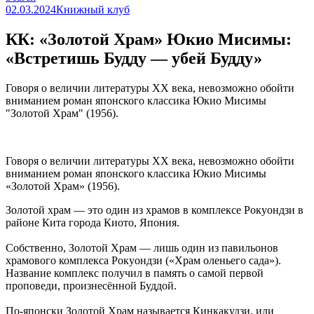
02.03.2024
Книжный клуб
КК: «Золотой Храм» Юкио Мисимы:
«Встретишь Будду — убей Будду»
Говоря о величии литературы ХХ века, невозможно обойти
вниманием роман японского классика Юкио Мисимы
"Золотой Храм" (1956).
Говоря о величии литературы ХХ века, невозможно обойти
вниманием роман японского классика Юкио Мисимы
«Золотой Храм» (1956).
Золотой храм — это один из храмов в комплексе Рокуондзи в
районе Кита города Киото, Япония.
Собственно, Золотой Храм — лишь один из павильонов
храмового комплекса Рокуондзи («Храм оленьего сада»).
Название комплекс получил в память о самой первой
проповеди, произнесённой Буддой.
По-японски Золотой Храм называется Кинкакудзи, или