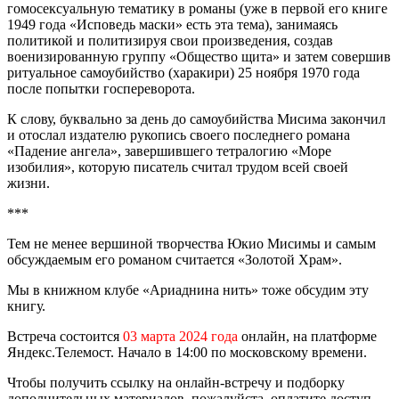
гомосексуальную тематику в романы (уже в первой его книге
1949 года «Исповедь маски» есть эта тема), занимаясь
политикой и политизируя свои произведения, создав
военизированную группу «Общество щита» и затем совершив
ритуальное самоубийство (харакири) 25 ноября 1970 года
после попытки госпереворота.
К слову, буквально за день до самоубийства Мисима закончил
и отослал издателю рукопись своего последнего романа
«Падение ангела», завершившего тетралогию «Море
изобилия», которую писатель считал трудом всей своей
жизни.
***
Тем не менее вершиной творчества Юкио Мисимы и самым
обсуждаемым его романом считается «Золотой Храм».
Мы в книжном клубе «Ариаднина нить» тоже обсудим эту
книгу.
Встреча состоится
03 марта 2024 года
онлайн, на платформе
Яндекс.Телемост. Начало в 14:00 по московскому времени.
Чтобы получить ссылку на онлайн-встречу и подборку
дополнительных материалов, пожалуйста, оплатите доступ