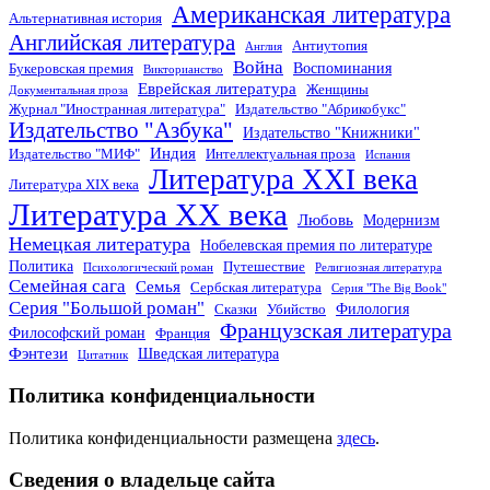
Американская литература
Альтернативная история
Английская литература
Антиутопия
Англия
Война
Воспоминания
Букеровская премия
Викторианство
Еврейская литература
Женщины
Документальная проза
Журнал "Иностранная литература"
Издательство "Абрикобукс"
Издательство "Азбука"
Издательство "Книжники"
Индия
Издательство "МИФ"
Интеллектуальная проза
Испания
Литература XXI века
Литература XIX века
Литература XX века
Любовь
Модернизм
Немецкая литература
Нобелевская премия по литературе
Политика
Путешествие
Психологический роман
Религиозная литература
Семейная сага
Семья
Сербская литература
Серия "The Big Book"
Серия "Большой роман"
Филология
Сказки
Убийство
Французская литература
Философский роман
Франция
Фэнтези
Шведская литература
Цитатник
Политика конфиденциальности
Политика конфиденциальности размещена
здесь
.
Сведения о владельце сайта