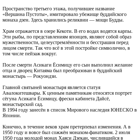
Пространство третьего этажа, получившее название
«Вершина Пустоты», имитировало убежище буддийского
монаха дзен. Здесь хранились реликвии — мощи Будды.
Храм отражается в озере Кекоти. В его водах водятся карпы.
Эти рыбы, по представлениям японцев, являют собой образ
мужественности, целеустремлённости и бесстрашия перед
лицом смерти. Так что всё в этой постройке символично, в
том числе пейзаж вокруг.
После смерти Асикаги Ёсимицу его сын выполнил желание
отца и дворец Китаяма был преобразован в буддийский
монастырь — Рокуондзи.
Главной святыней монастыря является статуя
Авалокитешвары. К ценным памятникам относятся портрет
сёгуна Асикаги Ёсимицу, фрески кабинета Дайсё,
монастырский сад.
В 1994 году занесён в список Мирового наследия ЮНЕСКО в
Японии.
Конечно, в течение веков храм претерпевал изменения. А в
1950 году и вовсе был сожжён монахом-фанатиком. 2 июля
1950 года молодой монах Хаяси Дзекан, числившийся в