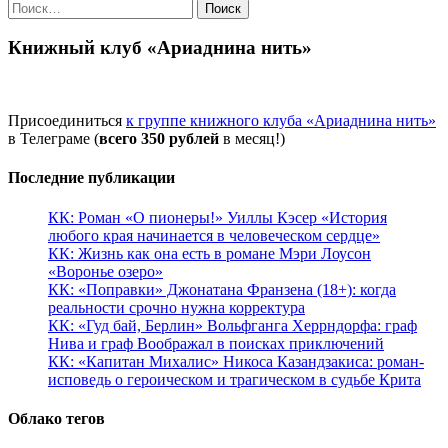
Найти:
Книжный клуб «Ариаднина нить»
Присоединиться
к группе книжного клуба «Ариаднина нить»
в Телеграме (
всего 350 рублей
в месяц!)
Последние публикации
КК: Роман «О пионеры!» Уиллы Кэсер «История
любого края начинается в человеческом сердце»
КК: Жизнь как она есть в романе Мэри Лоусон
«Воронье озеро»
КК: «Поправки» Джонатана Франзена (18+): когда
реальности срочно нужна корректура
КК: «Гуд бай, Берлин» Вольфганга Херрндорфа: граф
Нива и граф Воображал в поисках приключений
КК: «Капитан Михалис» Никоса Казандзакиса: роман-
исповедь о героическом и трагическом в судьбе Крита
Облако тегов