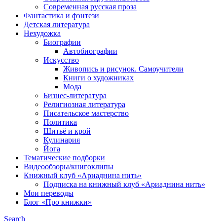
Современная русская проза
Фантастика и фэнтези
Детская литература
Нехудожка
Биографии
Автобиографии
Искусство
Живопись и рисунок. Самоучители
Книги о художниках
Мода
Бизнес-литература
Религиозная литература
Писательское мастерство
Политика
Шитьё и крой
Кулинария
Йога
Тематические подборки
Видеообзоры/книгоклипы
Книжный клуб «Ариаднина нить»
Подписка на книжный клуб «Ариаднина нить»
Мои переводы
Блог «Про книжки»
Search