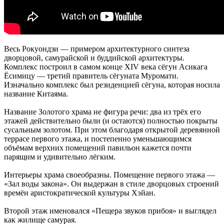
Весь Рокуондзи — примером архитектурного синтеза
дворцовой, самурайской и буддийской архитектуры.
Комплекс построил в самом конце XIV века сёгун Асикага
Ёсимицу — третий правитель сёгуната Муромати.
Изначально комплекс был резиденцией сёгуна, которая носила
название Китаяма.
Название Золотого храма не фигура речи: два из трёх его
этажей действительно были (и остаются) полностью покрыты
сусальным золотом. При этом благодаря открытой деревянной
террасе первого этажа, и постепенно уменьшающимся
объёмам верхних помещений павильон кажется почти
парящим и удивительно лёгким.
Интерьеры храма своеобразны. Помещение первого этажа —
«Зал воды закона». Он выдержан в стиле дворцовых строений
времён аристократической культуры Хэйан.
Второй этаж именовался «Пещера звуков прибоя» и выглядел
как жилище самурая.