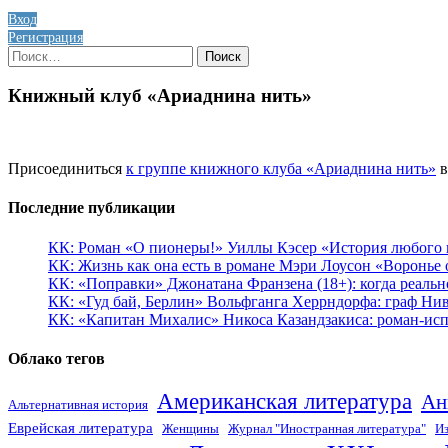
Вход
Регистрация
Найти:
Книжный клуб «Ариаднина нить»
Присоединиться
к группе книжного клуба «Ариаднина нить»
в
Последние публикации
КК: Роман «О пионеры!» Уиллы Кэсер «История любого к
КК: Жизнь как она есть в романе Мэри Лоусон «Воронье 
КК: «Поправки» Джонатана Франзена (18+): когда реальн
КК: «Гуд бай, Берлин» Вольфганга Херрндорфа: граф Ни
КК: «Капитан Михалис» Никоса Казандзакиса: роман-испо
Облако тегов
Американская литература
Ан
Альтернативная история
Еврейская литература
Женщины
Журнал "Иностранная литература"
Из