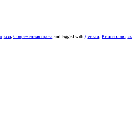
проза
,
Современная проза
and tagged with
Деньги
,
Книги о людях