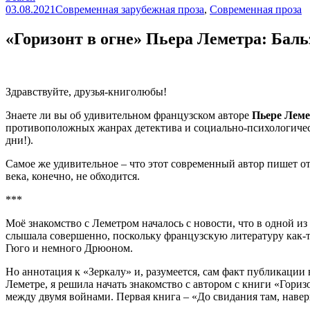
03.08.2021
Современная зарубежная проза
,
Современная проза
«Горизонт в огне» Пьера Леметра: Бал
Здравствуйте, друзья-книголюбы!
Знаете ли вы об удивительном французском авторе
Пьере Леме
противоположных жанрах детектива и социально-психологическо
дни!).
Самое же удивительное – что этот современный автор пишет от
века, конечно, не обходится.
***
Моё знакомство с Леметром началось с новости, что в одной и
слышала совершенно, поскольку французскую литературу как-
Гюго и немного Дрюоном.
Но аннотация к «Зеркалу» и, разумеется, сам факт публикации
Леметре, я решила начать знакомство с автором с книги «Гориз
между двумя войнами. Первая книга – «До свидания там, наверх