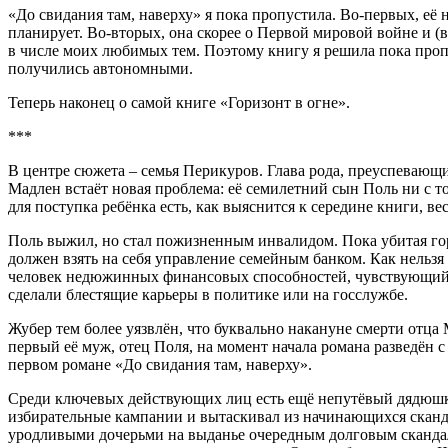
«До свидания там, наверху» я пока пропустила. Во-первых, её н
планирует. Во-вторых, она скорее о Первой мировой войне и (в
в числе моих любимых тем. Поэтому книгу я решила пока пропус
получились автономными.
Теперь наконец о самой книге «Горизонт в огне».
***
В центре сюжета – семья Перикуров. Глава рода, преуспевающи
Мадлен встаёт новая проблема: её семилетний сын Поль ни с тог
для поступка ребёнка есть, как выяснится к середине книги, ве
Поль выжил, но стал пожизненным инвалидом. Пока убитая гор
должен взять на себя управление семейным банком. Как нельзя
человек недюжинных финансовых способностей, чувствующий се
сделали блестящие карьеры в политике или на госслужбе.
Жубер тем более уязвлён, что буквально накануне смерти отца
первый её муж, отец Поля, на момент начала романа разведён 
первом романе «До свидания там, наверху».
Среди ключевых действующих лиц есть ещё непутёвый дядюшка
избирательные кампании и вытаскивал из начинающихся сканда
уродливыми дочерьми на выданье очередным долговым скандалом