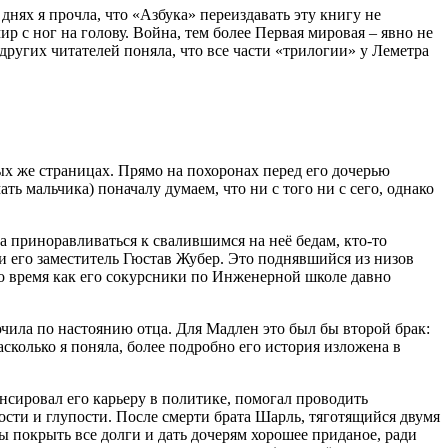
 днях я прочла, что «Азбука» переиздавать эту книгу не
р с ног на голову. Война, тем более Первая мировая – явно не
других читателей поняла, что все части «трилогии» у Леметра
ых же страницах. Прямо на похоронах перед его дочерью
ть мальчика) поначалу думаем, что ни с того ни с сего, однако
 приноравливаться к свалившимся на неё бедам, кто-то
и его заместитель Гюстав Жубер. Это поднявшийся из низов
о время как его сокурсники по Инженерной школе давно
ючила по настоянию отца. Для Мадлен это был бы второй брак:
сколько я поняла, более подробно его история изложена в
сировал его карьеру в политике, помогал проводить
сти и глупости. После смерти брата Шарль, тяготящийся двумя
 покрыть все долги и дать дочерям хорошее приданое, ради