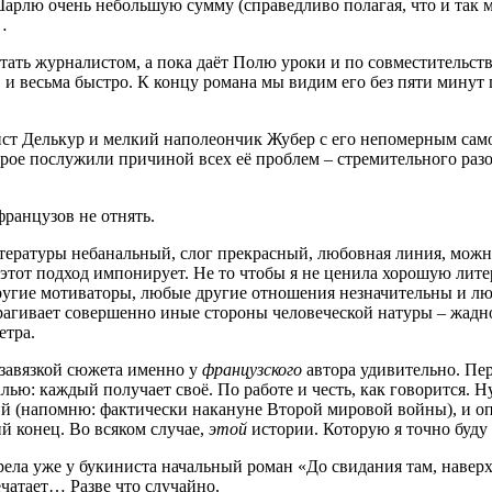
 Шарлю очень небольшую сумму (справедливо полагая, что и так 
…
ать журналистом, а пока даёт Полю уроки и по совместительств
, и весьма быстро. К концу романа мы видим его без пяти мину
ст Делькур и мелкий наполеончик Жубер с его непомерным сам
трое послужили причиной всех её проблем – стремительного разо
французов не отнять.
ратуры небанальный, слог прекрасный, любовная линия, можно с
этот подход импонирует. Не то чтобы я не ценила хорошую литер
угие мотиваторы, любые другие отношения незначительны и любо
атрагивает совершенно иные стороны человеческой натуры – жаднос
етра.
 завязкой сюжета именно у
французского
автора удивительно. Пе
лью: каждый получает своё. По работе и честь, как говорится. Н
 (напомню: фактически накануне Второй мировой войны), и опе
й конец. Во всяком случае,
этой
истории. Которую я точно буду 
рела уже у букиниста начальный роман «До свидания там, наверх
чатает… Разве что случайно.