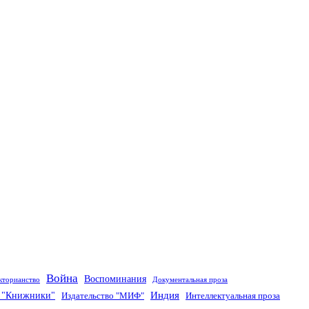
Война
Воспоминания
кторианство
Документальная проза
Индия
о "Книжники"
Издательство "МИФ"
Интеллектуальная проза