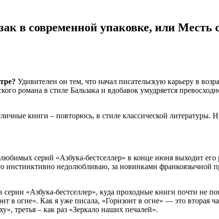
ьзак в современной упаковке, или Месть
тре?
Удивителен он тем, что начал писательскую карьеру в возрас
го романа в стиле Бальзака и вдобавок умудряется превосходно 
личные книги – повторюсь, в стиле классической литературы. Ну
з любимых серий «Азбука-бестселлер» в конце июня выходит его 
то инстинктивно недолюбливаю, за новинками франкоязычной пр
 в серии «Азбука-бестселлер», куда проходные книги почти не по
онт в огне». Как я уже писала, «Горизонт в огне» — это вторая
у», третья – как раз «Зеркало наших печалей».