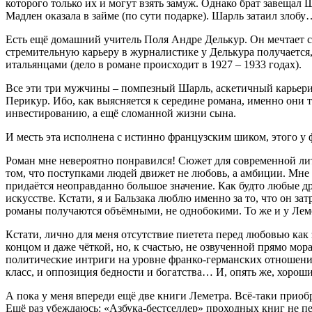
которого только их и могут взять замуж. Однако брат завещал
Мадлен оказала в займе (по сути подарке). Шарль затаил злобу
Есть ещё домашний учитель Поля Андре Делькур. Он мечтает ст
стремительную карьеру в журналистике у Делькура получается
итальянцами (дело в романе происходит в 1927 – 1933 годах).
Все эти три мужчины – помпезный Шарль, аскетичный карьери
Перикур. Ибо, как выясняется к середине романа, именно они 
инвестированию, а ещё сломанной жизни сына.
И месть эта исполнена с истинно французским шиком, этого у 
Роман мне невероятно понравился! Сюжет для современной лите
том, что поступками людей движет не любовь, а амбиции. Мне 
придаётся неоправданно большое значение. Как будто любые др
искусстве. Кстати, я и Бальзака люблю именно за то, что он з
романы получаются объёмными, не однобокими. То же и у Лем
Кстати, лично для меня отсутствие пиетета перед любовью как
концом и даже чёткой, но, к счастью, не озвученной прямо мора
политические интриги на уровне франко-германских отношений
класс, и оппозиция бедности и богатства… И, опять же, хороши
А пока у меня впереди ещё две книги Леметра. Всё-таки приоб
Ещё раз убеждаюсь: «Азбука-бестселлер» проходных книг не пе