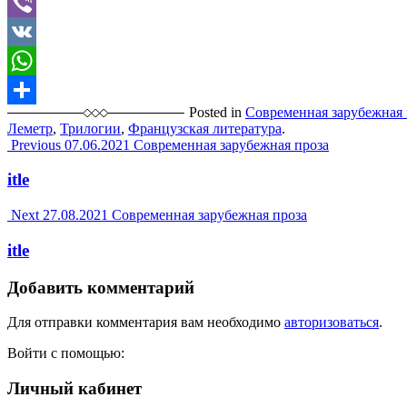
Telegram
Viber
VK
WhatsApp
Posted in
Современная зарубежная 
Отправить
Леметр
,
Трилогии
,
Французская литература
.
Post
Previous
07.06.2021
Современная зарубежная проза
navigation
itle
Next
27.08.2021
Современная зарубежная проза
itle
Добавить комментарий
Для отправки комментария вам необходимо
авторизоваться
.
Войти с помощью:
Личный кабинет