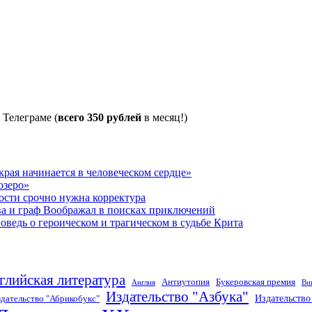
 Телеграме (
всего 350 рублей
в месяц!)
рая начинается в человеческом сердце»
озеро»
ости срочно нужна корректура
ва и граф Воображал в поисках приключений
ведь о героическом и трагическом в судьбе Крита
глийская литература
Антиутопия
Букеровская премия
Англия
Ви
Издательство "Азбука"
Издательств
дательство "Абрикобукс"