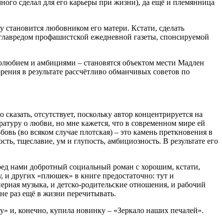
много сделал для его карьеры при жизни), да ещё и племянница
у становится любовником его матери. Кстати, сделать
т главредом профашистской ежедневной газеты, спонсируемой
олюбием и амбициями – становятся объектом мести Мадлен
рения в результате рассчётливо обманчивых советов по
казать, отсутствует, поскольку автор концентрируется на
атуру о любви, но мне кажется, что в современном мире ей
вь (во всяком случае плотская) – это камень преткновения в
ть, тщеславие, ум и глупость, амбициозность. В результате его
ред нами добротный социальный роман с хорошим, кстати,
у, и других «плюшек» в книге предостаточно: тут и
рная музыка, и детско-родительские отношения, и рабочий
не раз ещё в жизни перечитывать.
у» и, конечно, купила новинку – «Зеркало наших печалей».