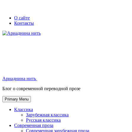
Skip
Secondary
Secondary
О сайте
to
Контакты
left
right
content
navigation
navigation
Ариаднина нить
Ариаднина нить
Блог о современной переводной прозе
Primary Menu
Классика
Зарубежная классика
Русская классика
Современная проза
Современная зарубежная проза