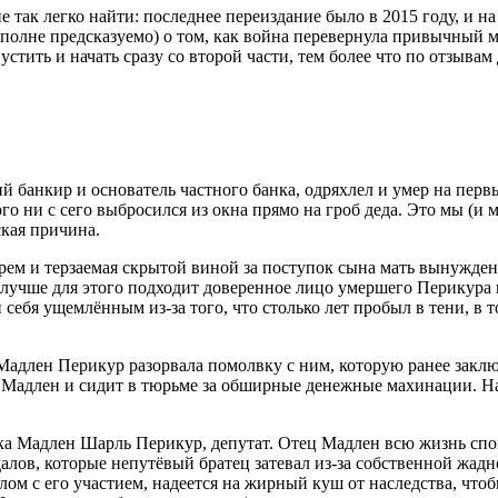
е так легко найти: последнее переиздание было в 2015 году, и на
полне предсказуемо) о том, как война перевернула привычный ми
тить и начать сразу со второй части, тем более что по отзывам 
й банкир и основатель частного банка, одряхлел и умер на перв
о ни с сего выбросился из окна прямо на гроб деда. Это мы (и ма
ская причина.
ем и терзаемая скрытой виной за поступок сына мать вынуждена
 лучше для этого подходит доверенное лицо умершего Перикура 
бя ущемлённым из-за того, что столько лет пробыл в тени, в т
 Мадлен Перикур разорвала помолвку с ним, которую ранее закл
с Мадлен и сидит в тюрьме за обширные денежные махинации. На
 Мадлен Шарль Перикур, депутат. Отец Мадлен всю жизнь спон
лов, которые непутёвый братец затевал из-за собственной жадно
 с его участием, надеется на жирный куш от наследства, чтобы