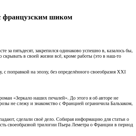
 с французским шиком
те за пятьдесят, закрепился одинаково успешно в, казалось бы,
скрывать в своей жизни всё, кроме работы (это в наш-то
, с поправкой на эпоху, без определённого своеобразия XXI
роман «Зеркало наших печалей». До этого я об авторе не
озы не слежу и знакомство с Францией ограничила Бальзаком,
падают, сделали своё дело. Собирая информацию для статьи о
 часть своеобразной трилогии Пьера Леметра о Франции в период