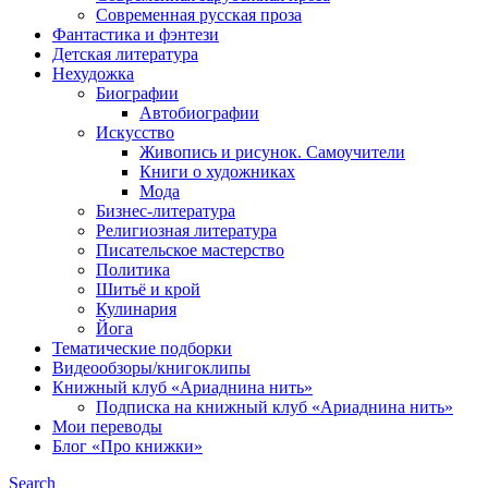
Современная русская проза
Фантастика и фэнтези
Детская литература
Нехудожка
Биографии
Автобиографии
Искусство
Живопись и рисунок. Самоучители
Книги о художниках
Мода
Бизнес-литература
Религиозная литература
Писательское мастерство
Политика
Шитьё и крой
Кулинария
Йога
Тематические подборки
Видеообзоры/книгоклипы
Книжный клуб «Ариаднина нить»
Подписка на книжный клуб «Ариаднина нить»
Мои переводы
Блог «Про книжки»
Search