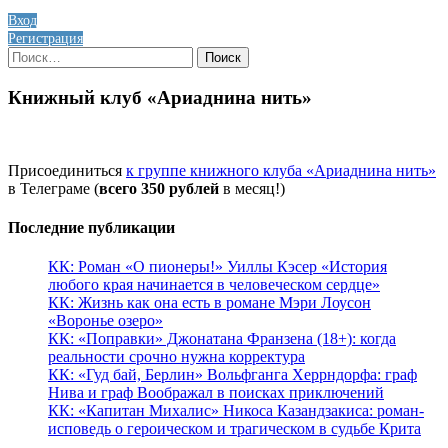
Вход
Регистрация
Найти:
Книжный клуб «Ариаднина нить»
Присоединиться
к группе книжного клуба «Ариаднина нить»
в Телеграме (
всего 350 рублей
в месяц!)
Последние публикации
КК: Роман «О пионеры!» Уиллы Кэсер «История
любого края начинается в человеческом сердце»
КК: Жизнь как она есть в романе Мэри Лоусон
«Воронье озеро»
КК: «Поправки» Джонатана Франзена (18+): когда
реальности срочно нужна корректура
КК: «Гуд бай, Берлин» Вольфганга Херрндорфа: граф
Нива и граф Воображал в поисках приключений
КК: «Капитан Михалис» Никоса Казандзакиса: роман-
исповедь о героическом и трагическом в судьбе Крита