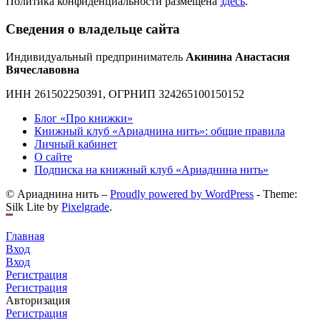
Политика конфиденциальности размещена
здесь
.
Сведения о владельце сайта
Индивидуальный предприниматель
Акинина Анастасия
Вячеславовна
ИНН 261502250391, ОГРНИП 324265100150152
Блог «Про книжки»
Книжный клуб «Ариаднина нить»: общие правила
Личный кабинет
О сайте
Подписка на книжный клуб «Ариаднина нить»
© Ариаднина нить –
Proudly powered by WordPress
-
Theme:
Silk Lite by
Pixelgrade
.
Главная
Вход
Вход
Регистрация
Регистрация
Авторизация
Регистрация