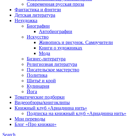
Современная русская проза
Фантастика и фэнтези
Детская литература
Нехудожка
Биографии
Автобиографии
Искусство
Живопись и рисунок. Самоучители
Книги о художниках
Мода
Бизнес-литература
Религиозная литература
Писательское мастерство
Политика
Шитьё и крой
Кулинария
Йога
Тематические подборки
Видеообзоры/книгоклипы
Книжный клуб «Ариаднина нить»
Подписка на книжный клуб «Ариаднина нить»
Мои переводы
Блог «Про книжки»
Search