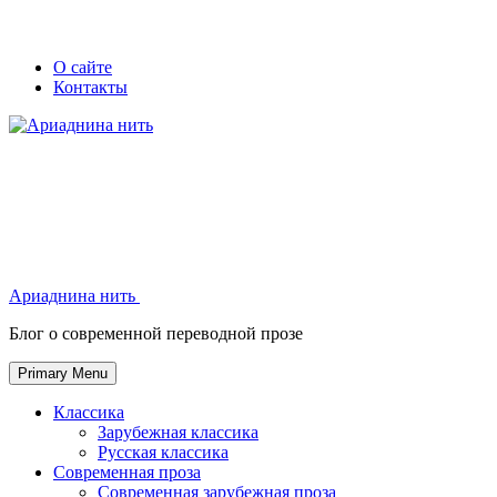
Skip
Secondary
Secondary
О сайте
to
Контакты
left
right
content
navigation
navigation
Ариаднина нить
Ариаднина нить
Блог о современной переводной прозе
Primary Menu
Классика
Зарубежная классика
Русская классика
Современная проза
Современная зарубежная проза