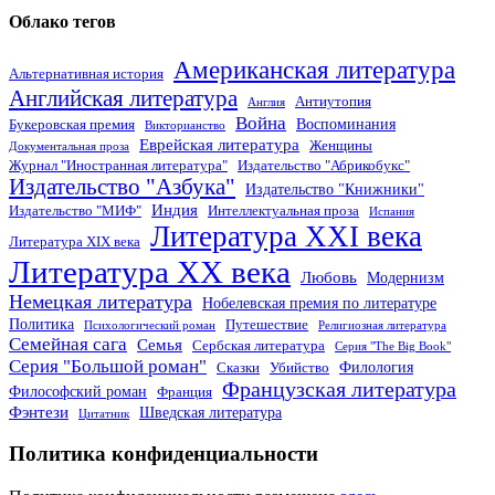
Облако тегов
Американская литература
Альтернативная история
Английская литература
Антиутопия
Англия
Война
Воспоминания
Букеровская премия
Викторианство
Еврейская литература
Женщины
Документальная проза
Журнал "Иностранная литература"
Издательство "Абрикобукс"
Издательство "Азбука"
Издательство "Книжники"
Индия
Издательство "МИФ"
Интеллектуальная проза
Испания
Литература XXI века
Литература XIX века
Литература XX века
Любовь
Модернизм
Немецкая литература
Нобелевская премия по литературе
Политика
Путешествие
Психологический роман
Религиозная литература
Семейная сага
Семья
Сербская литература
Серия "The Big Book"
Серия "Большой роман"
Филология
Сказки
Убийство
Французская литература
Философский роман
Франция
Фэнтези
Шведская литература
Цитатник
Политика конфиденциальности