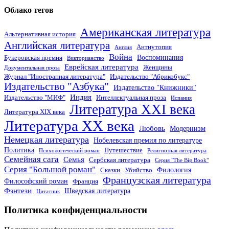
Облако тегов
Американская литература
Альтернативная история
Английская литература
Антиутопия
Англия
Война
Воспоминания
Букеровская премия
Викторианство
Еврейская литература
Женщины
Документальная проза
Журнал "Иностранная литература"
Издательство "Абрикобукс"
Издательство "Азбука"
Издательство "Книжники"
Индия
Издательство "МИФ"
Интеллектуальная проза
Испания
Литература XXI века
Литература XIX века
Литература XX века
Любовь
Модернизм
Немецкая литература
Нобелевская премия по литературе
Политика
Путешествие
Психологический роман
Религиозная литература
Семейная сага
Семья
Сербская литература
Серия "The Big Book"
Серия "Большой роман"
Филология
Сказки
Убийство
Французская литература
Философский роман
Франция
Фэнтези
Шведская литература
Цитатник
Политика конфиденциальности