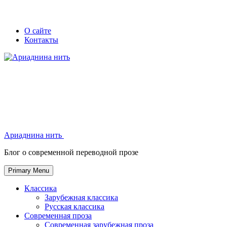
Skip
Secondary
Secondary
О сайте
to
Контакты
left
right
content
navigation
navigation
Ариаднина нить
Ариаднина нить
Блог о современной переводной прозе
Primary Menu
Классика
Зарубежная классика
Русская классика
Современная проза
Современная зарубежная проза