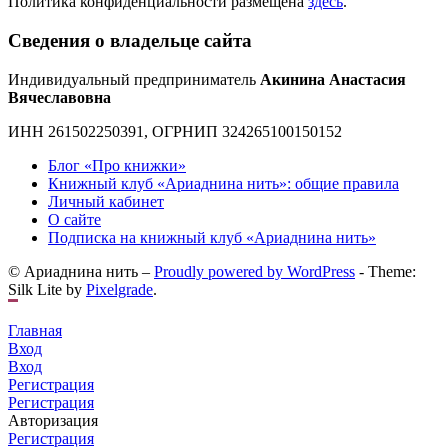
Политика конфиденциальности размещена
здесь
.
Сведения о владельце сайта
Индивидуальный предприниматель
Акинина Анастасия
Вячеславовна
ИНН 261502250391, ОГРНИП 324265100150152
Блог «Про книжки»
Книжный клуб «Ариаднина нить»: общие правила
Личный кабинет
О сайте
Подписка на книжный клуб «Ариаднина нить»
© Ариаднина нить –
Proudly powered by WordPress
-
Theme:
Silk Lite by
Pixelgrade
.
Главная
Вход
Вход
Регистрация
Регистрация
Авторизация
Регистрация