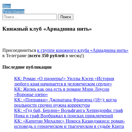
Вход
Регистрация
Найти:
Книжный клуб «Ариаднина нить»
Присоединиться
к группе книжного клуба «Ариаднина нить»
в Телеграме (
всего 350 рублей
в месяц!)
Последние публикации
КК: Роман «О пионеры!» Уиллы Кэсер «История
любого края начинается в человеческом сердце»
КК: Жизнь как она есть в романе Мэри Лоусон
«Воронье озеро»
КК: «Поправки» Джонатана Франзена (18+): когда
реальности срочно нужна корректура
КК: «Гуд бай, Берлин» Вольфганга Херрндорфа: граф
Нива и граф Воображал в поисках приключений
КК: «Капитан Михалис» Никоса Казандзакиса: роман-
исповедь о героическом и трагическом в судьбе Крита