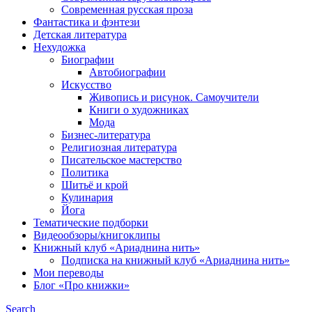
Современная русская проза
Фантастика и фэнтези
Детская литература
Нехудожка
Биографии
Автобиографии
Искусство
Живопись и рисунок. Самоучители
Книги о художниках
Мода
Бизнес-литература
Религиозная литература
Писательское мастерство
Политика
Шитьё и крой
Кулинария
Йога
Тематические подборки
Видеообзоры/книгоклипы
Книжный клуб «Ариаднина нить»
Подписка на книжный клуб «Ариаднина нить»
Мои переводы
Блог «Про книжки»
Search