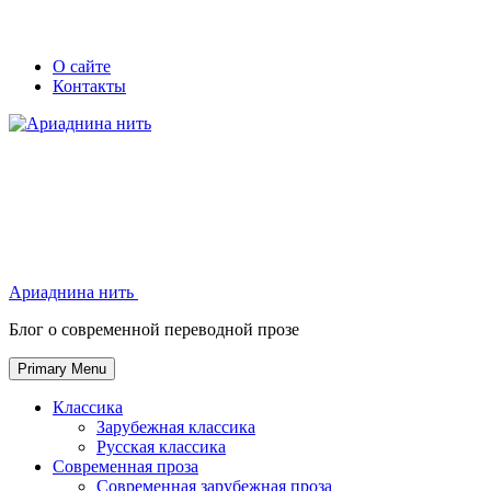
Skip
Secondary
Secondary
О сайте
to
Контакты
left
right
content
navigation
navigation
Ариаднина нить
Ариаднина нить
Блог о современной переводной прозе
Primary Menu
Классика
Зарубежная классика
Русская классика
Современная проза
Современная зарубежная проза