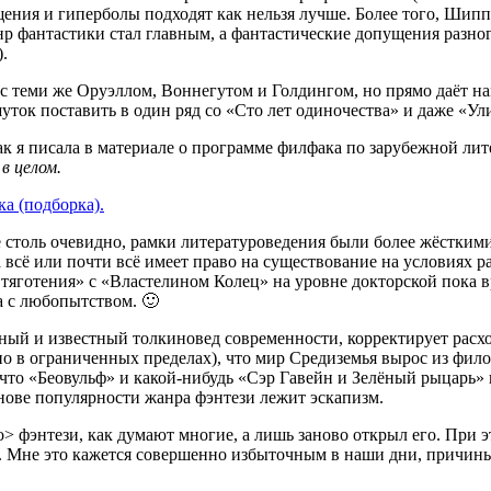
ущения и гиперболы подходят как нельзя лучше. Более того, Шип
р фантастики стал главным, а фантастические допущения разно
.
 теми же Оруэллом, Воннегутом и Голдингом, но прямо даёт на
уток поставить в один ряд со «Сто лет одиночества» и даже «Ул
Как я писала в материале о программе филфака по зарубежной ли
в целом.
а (подборка).
не столь очевидно, рамки литературоведения были более жёстки
 всё или почти всё имеет право на существование на условиях р
тяготения» с «Властелином Колец» на уровне докторской пока вр
а с любопытством. 🙂
пный и известный толкиновед современности, корректирует рас
о в ограниченных пределах), что мир Средиземья вырос из фило
 что «Беовульф» и какой-нибудь «Сэр Гавейн и Зелёный рыцарь»
нове популярности жанра фэнтези лежит эскапизм.
> фэнтези, как думают многие, а лишь заново открыл его. При 
ов. Мне это кажется совершенно избыточным в наши дни, причи