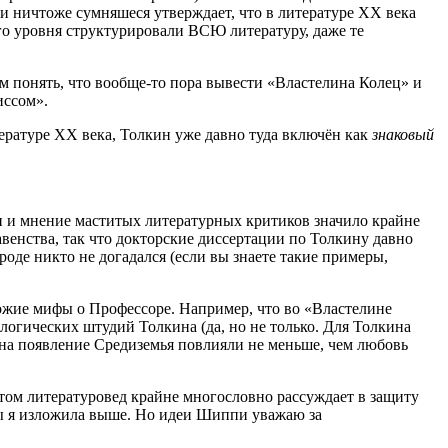
пи ничтоже сумняшеся утверждает, что в литературе ХХ века
го уровня структурировали ВСЮ литературу, даже те
м понять, что вообще-то пора вывести «Властелина Колец» и
иссом».
тературе ХХ века, Толкин уже давно туда включён как
знаковый
ми и мнение маститых литературных критиков значило крайне
авенства, так что докторские диссертации по Толкину давно
оде никто не догадался (если вы знаете такие примеры,
хожие мифы о Профессоре. Например, что во «Властелине
логических штудий Толкина (да, но не только. Для Толкина
 на появление Средиземья повлияли не меньше, чем любовь
этом литературовед крайне многословно рассуждает в защиту
ны я изложила выше. Но идеи Шиппи уважаю за