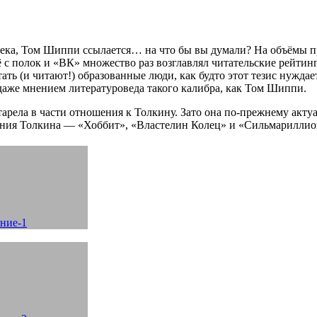
века, Том Шиппи ссылается… на что бы вы думали? На объёмы пр
её с полок и «ВК» множество раз возглавлял читательские рейти
ть (и читают!) образованные люди, как будто этот тезис нуждае
даже мнением литературоведа такого калибра, как Том Шиппи.
тарела в части отношения к Толкину. Зато она по-прежнему акту
дения Толкина — «Хоббит», «Властелин Колец» и «Сильмариллио