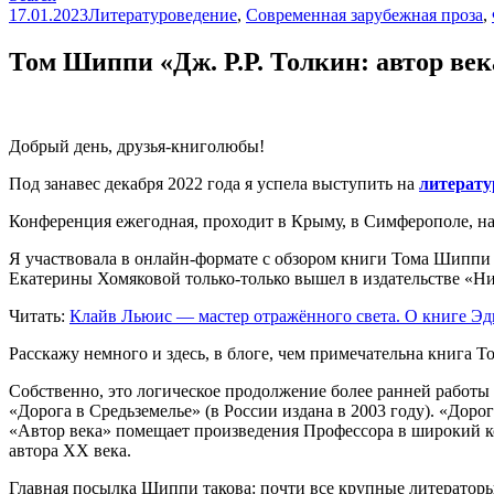
17.01.2023
Литературоведение
,
Современная зарубежная проза
,
Том Шиппи «Дж. Р.Р. Толкин: автор век
Добрый день, друзья-книголюбы!
Под занавес декабря 2022 года я успела выступить на
литерату
Конференция ежегодная, проходит в Крыму, в Симферополе, на 
Я участвовала в онлайн-формате с обзором книги Тома Шиппи «Д
Екатерины Хомяковой только-только вышел в издательстве «Ни
Читать:
Клайв Льюис — мастер отражённого света. О книге Э
Расскажу немного и здесь, в блоге, чем примечательна книга 
Собственно, это логическое продолжение более ранней работы
«Дорога в Средьземелье» (в России издана в 2003 году). «Дор
«Автор века» помещает произведения Профессора в широкий 
автора ХХ века.
Главная посылка Шиппи такова: почти все крупные литераторы