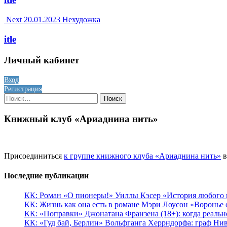
Next
20.01.2023
Нехудожка
itle
Личный кабинет
Вход
Регистрация
Найти:
Книжный клуб «Ариаднина нить»
Присоединиться
к группе книжного клуба «Ариаднина нить»
в
Последние публикации
КК: Роман «О пионеры!» Уиллы Кэсер «История любого к
КК: Жизнь как она есть в романе Мэри Лоусон «Воронье 
КК: «Поправки» Джонатана Франзена (18+): когда реальн
КК: «Гуд бай, Берлин» Вольфганга Херрндорфа: граф Ни