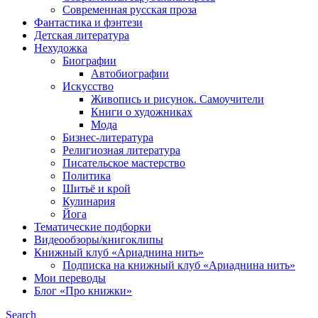
Современная русская проза
Фантастика и фэнтези
Детская литература
Нехудожка
Биографии
Автобиографии
Искусство
Живопись и рисунок. Самоучители
Книги о художниках
Мода
Бизнес-литература
Религиозная литература
Писательское мастерство
Политика
Шитьё и крой
Кулинария
Йога
Тематические подборки
Видеообзоры/книгоклипы
Книжный клуб «Ариаднина нить»
Подписка на книжный клуб «Ариаднина нить»
Мои переводы
Блог «Про книжки»
Search