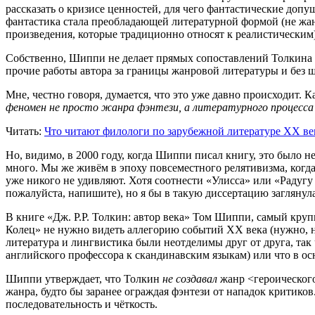
рассказать о кризисе ценностей, для чего фантастические доп
фантастика стала преобладающей литературной формой (не жан
произведения, которые традиционно относят к реалистическим)
Собственно, Шиппи не делает прямых сопоставлений Толкина с
прочие работы автора за границы жанровой литературы и без ш
Мне, честно говоря, думается, что это уже давно происходит. 
феномен
не просто жанра фэнтези, а литературного процесса 
Читать:
Что читают филологи по зарубежной литературе ХХ век
Но, видимо, в 2000 году, когда Шиппи писал книгу, это было 
много. Мы же живём в эпоху повсеместного релятивизма, когда
уже никого не удивляют. Хотя соотнести «Улисса» или «Радугу 
пожалуйста, напишите), но я бы в такую диссертацию заглянул
В книге «Дж. Р.Р. Толкин: автор века» Том Шиппи, самый кру
Колец» не нужно видеть аллегорию событий ХХ века (нужно, н
литература и лингвистика были неотделимы друг от друга, так
английского профессора к скандинавским языкам) или что в ос
Шиппи утверждает, что Толкин
не создавал
жанр <героического
жанра, будто бы заранее ограждая фэнтези от нападок критик
последовательность и чёткость.