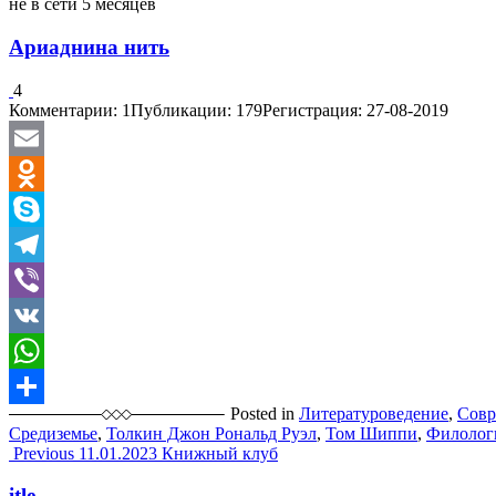
не в сети 5 месяцев
Ариаднина нить
4
Комментарии: 1
Публикации: 179
Регистрация: 27-08-2019
Email
Odnoklassniki
Skype
Telegram
Viber
VK
WhatsApp
Posted in
Литературоведение
,
Совр
Отправить
Средиземье
,
Толкин Джон Рональд Руэл
,
Том Шиппи
,
Филолог
Post
Previous
11.01.2023
Книжный клуб
navigation
itle