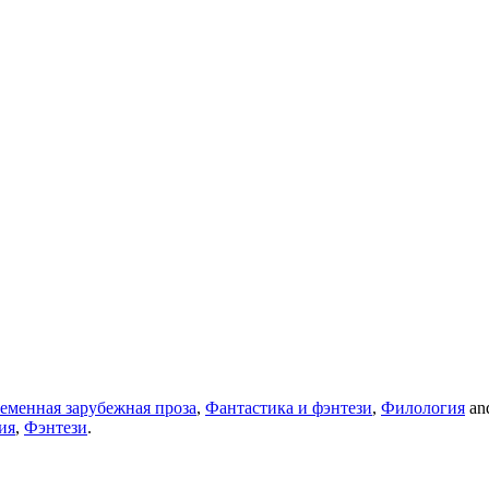
еменная зарубежная проза
,
Фантастика и фэнтези
,
Филология
and
ия
,
Фэнтези
.