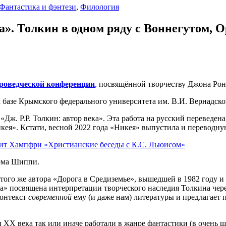
Фантастика и фэнтези
,
Филология
а». Толкин в одном ряду с Воннегутом,
роведческой конференции
, посвящённой творчеству Джона Рон
базе Крымского федерального университета им. В.И. Вернадского
ж. Р.Р. Толкин: автор века». Эта работа на русский переведена
кея». Кстати, весной 2022 года «Никея» выпустила и переводну
дит Хампфри «Христианские беседы с К.С. Льюисом»
Тома Шиппи.
 того же автора «Дорога в Средиземье», вышедшей в 1982 году 
ога» посвящена интерпретации творческого наследия Толкина че
контекст
современной
ему (и даже нам) литературы и предлагает 
 ХХ века так или иначе работали в жанре фантастики (в очень 