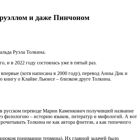
 Оруэллом и даже Пинчоном
альда Руэла Толкина.
, и в 2022 году состоялась уже в пятый раз.
 впервые (хотя написана в 2000 году), перевод Анны Дик и
ю книгу о Клайве Льюисе – близком друге Толкина.
и в русском переводе Марии Каменкович получившей название
рез филологию – историю языков, литератур и мифологий. А вот
прочитывать Толкина не как автора фэнтези, а как типичного
широком понимании термина). Их главной задачей было