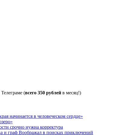
 Телеграме (
всего 350 рублей
в месяц!)
рая начинается в человеческом сердце»
озеро»
ости срочно нужна корректура
ва и граф Воображал в поисках приключений