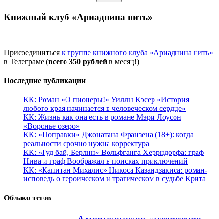
Книжный клуб «Ариаднина нить»
Присоединиться
к группе книжного клуба «Ариаднина нить»
в Телеграме (
всего 350 рублей
в месяц!)
Последние публикации
КК: Роман «О пионеры!» Уиллы Кэсер «История
любого края начинается в человеческом сердце»
КК: Жизнь как она есть в романе Мэри Лоусон
«Воронье озеро»
КК: «Поправки» Джонатана Франзена (18+): когда
реальности срочно нужна корректура
КК: «Гуд бай, Берлин» Вольфганга Херрндорфа: граф
Нива и граф Воображал в поисках приключений
КК: «Капитан Михалис» Никоса Казандзакиса: роман-
исповедь о героическом и трагическом в судьбе Крита
Облако тегов