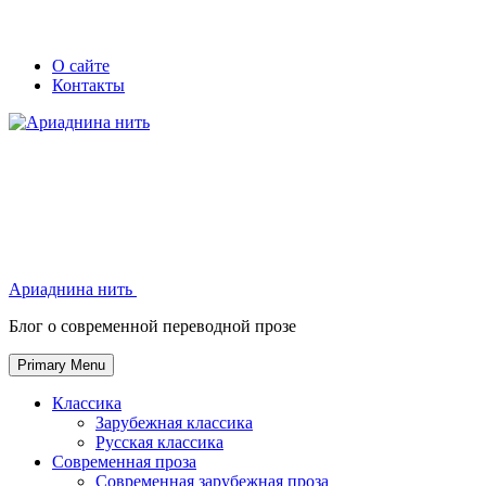
Skip
Secondary
Secondary
О сайте
to
Контакты
left
right
content
navigation
navigation
Ариаднина нить
Ариаднина нить
Блог о современной переводной прозе
Primary Menu
Классика
Зарубежная классика
Русская классика
Современная проза
Современная зарубежная проза