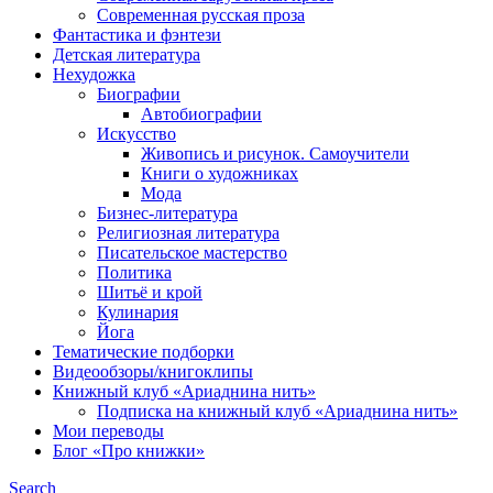
Современная русская проза
Фантастика и фэнтези
Детская литература
Нехудожка
Биографии
Автобиографии
Искусство
Живопись и рисунок. Самоучители
Книги о художниках
Мода
Бизнес-литература
Религиозная литература
Писательское мастерство
Политика
Шитьё и крой
Кулинария
Йога
Тематические подборки
Видеообзоры/книгоклипы
Книжный клуб «Ариаднина нить»
Подписка на книжный клуб «Ариаднина нить»
Мои переводы
Блог «Про книжки»
Search