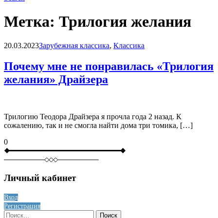
Метка:
Трилогия желания
Blog
20.03.2023
Зарубежная классика
,
Классика
Почему мне не понравилась «Трилогия
желания» Драйзера
Трилогию Теодора Драйзера я прочла года 2 назад. К
сожалению, так и не смогла найти дома три томика, […]
0
Личный кабинет
Вход
Регистрация
Найти: