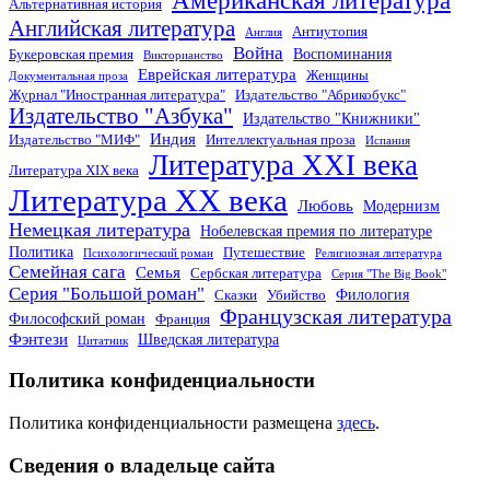
Американская литература
Альтернативная история
Английская литература
Антиутопия
Англия
Война
Воспоминания
Букеровская премия
Викторианство
Еврейская литература
Женщины
Документальная проза
Журнал "Иностранная литература"
Издательство "Абрикобукс"
Издательство "Азбука"
Издательство "Книжники"
Индия
Издательство "МИФ"
Интеллектуальная проза
Испания
Литература XXI века
Литература XIX века
Литература XX века
Любовь
Модернизм
Немецкая литература
Нобелевская премия по литературе
Политика
Путешествие
Психологический роман
Религиозная литература
Семейная сага
Семья
Сербская литература
Серия "The Big Book"
Серия "Большой роман"
Филология
Сказки
Убийство
Французская литература
Философский роман
Франция
Фэнтези
Шведская литература
Цитатник
Политика конфиденциальности
Политика конфиденциальности размещена
здесь
.
Сведения о владельце сайта