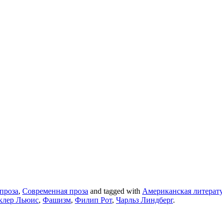
проза
,
Современная проза
and tagged with
Американская литерат
клер Льюис
,
Фашизм
,
Филип Рот
,
Чарльз Линдберг
.