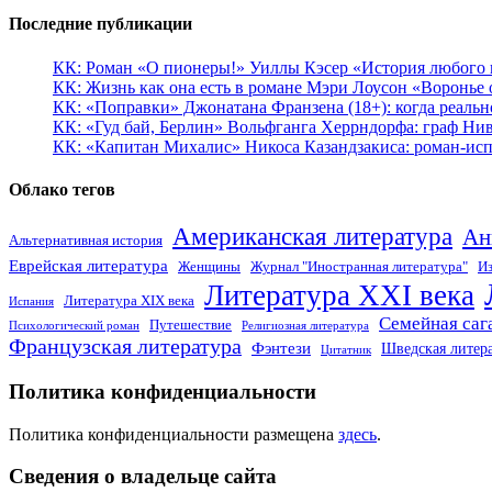
Последние публикации
КК: Роман «О пионеры!» Уиллы Кэсер «История любого к
КК: Жизнь как она есть в романе Мэри Лоусон «Воронье 
КК: «Поправки» Джонатана Франзена (18+): когда реальн
КК: «Гуд бай, Берлин» Вольфганга Херрндорфа: граф Ни
КК: «Капитан Михалис» Никоса Казандзакиса: роман-испо
Облако тегов
Американская литература
Ан
Альтернативная история
Еврейская литература
Женщины
Журнал "Иностранная литература"
Из
Литература XXI века
Литература XIX века
Испания
Семейная саг
Путешествие
Психологический роман
Религиозная литература
Французская литература
Фэнтези
Шведская литер
Цитатник
Политика конфиденциальности
Политика конфиденциальности размещена
здесь
.
Сведения о владельце сайта