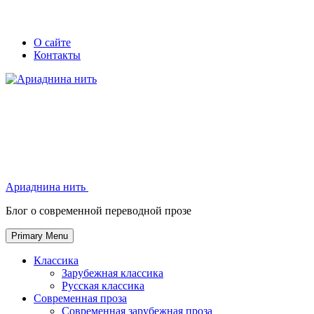
Skip
Secondary
Secondary
О сайте
to
Контакты
left
right
content
navigation
navigation
Ариаднина нить
Ариаднина нить
Блог о современной переводной прозе
Primary Menu
Классика
Зарубежная классика
Русская классика
Современная проза
Современная зарубежная проза