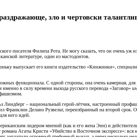
раздражающе, зло и чертовски талантли
ого писателя Филипа Рота. Не могу сказать, что он очень уж из
канской литературе, один из мастодонтов.
тихоньку выпускает его книги издательство «Книжники», специал
ложных функционала. С одной стороны, она очень камерная, для
м именно в силу времени выхода русского перевода «Заговор»
им
ифашизмом.
льз Линдберг – национальный герой-лётчик, настроенный профаш
дил Франклин Делано Рузвельт, переизбранный на второй срок. 
ля него идей.
американским лидером мнений (как и его жена Энн) и действител
у романа Агаты Кристи «Убийство в Восточном экспрессе»: вся н
г заплатили огромный требуемый выкуп, а через несколько неде