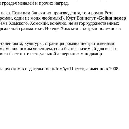
 гроздья медалей и прочих наград.
ека. Если вам близки их произведения, то и роман Рота
роман, один из моих любимых!), Курт Воннегут
«Бойня номер
ама Хомского. Хомский, конечно, не автор художественных
ерсальной грамматики. Но ещё Хомский – острый полемист и
талей быта, культуры, страницы романа пестрят именами
 американским явлением, если бы не значимый для всего
е вызывает интеллектуальной аллергии сам поджанр
а русском в издательстве «Лимбус Пресс», а именно в 2008