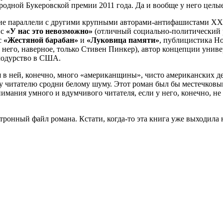
родной Букеровской премии 2011 года. Да и вообще у него целые
кие параллели с другими крупными авторами-антифашистами ХХ в
ис
«У нас это невозможно»
(отличный социально-политический 
с
«Жестяной барабан»
и
«Луковица памяти»
, публицистика Но
 него, наверное, только Стивен Пинкер), автор концепции унив
модурство в США.
в ней, конечно, много «американщины», чисто американских де
у читателю сродни белому шуму. Этот роман был бы местечковым
нимания умного и вдумчивого читателя, если у него, конечно, н
онный файл романа. Кстати, когда-то эта книга уже выходила н