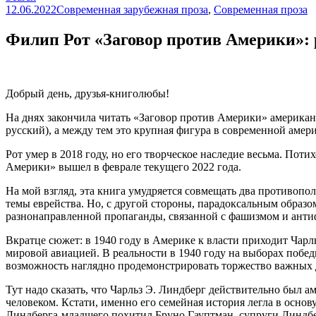
12.06.2022
Современная зарубежная проза
,
Современная проза
Филип Рот «Заговор против Америки»: 
Добрый день, друзья-книголюбы!
На днях закончила читать «Заговор против Америки» американск
русский), а между тем это крупная фигура в современной амери
Рот умер в 2018 году, но его творческое наследие весьма. По
Америки» вышел в феврале текущего 2022 года.
На мой взгляд, эта книга умудряется совмещать два противопо
темы еврейства. Но, с другой стороны, парадоксальным образо
разнонаправленной пропаганды, связанной с фашизмом и ант
Вкратце сюжет: в 1940 году в Америке к власти приходит Чар
мировой авиацией. В реальности в 1940 году на выборах побе
возможность наглядно продемонстрировать торжество важных д
Тут надо сказать, что Чарльз Э. Линдберг действительно был 
человеком. Кстати, именно его семейная история легла в основ
Линдберга-младшего похитил Бруно Гауптман, супруги Линдбер