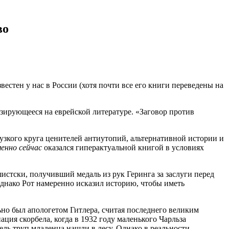
во
вестен у нас в России (хотя почти все его книги переведены на
изирующееся на еврейской литературе. «Заговор против
 узкого круга ценителей антиутопий, альтернативной истории и
енно сейчас
оказался гиперактуальной книгой в условиях
истски, получивший медаль из рук Геринга за заслуги перед
Однако Рот намеренно исказил историю, чтобы иметь
ьно был апологетом Гитлера, считая последнего великим
ация скорбела, когда в 1932 году маленького Чарльза
ль труп младенца нашли в лесу. Однако в реальности