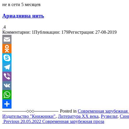
не в сети 5 месяцев
Ариаднина нить
4
Комментарии: 1
Публикации: 179
Регистрация: 27-08-2019
Email
Odnoklassniki
Skype
Telegram
Viber
VK
WhatsApp
Posted in
Современная зарубежная 
Отправить
Издательство "Книжники"
,
Литература XX века
,
Рузвельт
,
Син
Post
Previous
20.05.2022
Современная зарубежная проза