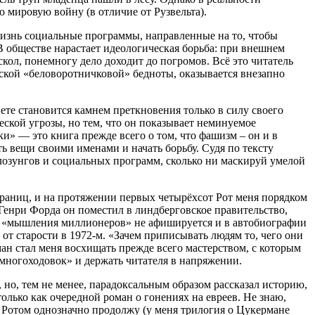
 мировую войну (в отличие от Рузвельта).
жизнь социальные программы, направленные на то, чтобы
В обществе нарастает идеологическая борьба: при внешнем
ол, понемногу дело доходит до погромов. Всё это читатель
нской «беловоротничковой» бедноты, оказывается внезапно
ете становится камнем преткновения только в силу своего
ческой угрозы, но тем, что он показывает неминуемое
» — это книга прежде всего о том, что фашизм – он и в
ть вещи своими именами и начать борьбу. Судя по тексту
лозунгов и социальных программ, сколько ни маскируй умелой
траниц, и на протяжении первых четырёхсот Рот меня порядком
 Генри Форда он поместил в линдберговское правительство,
тов «мышления миллионеров» не афишируется и в автобиографии
от старости в 1972-м. «Зачем приписывать людям то, чего они
ан стал меня восхищать прежде всего мастерством, с которым
многоходовок» и держать читателя в напряжении.
 но, тем не менее, парадоксальным образом рассказал историю,
только как очередной роман о гонениях на евреев. Не знаю,
ом Ротом однозначно продолжу (у меня трилогия о Цукермане