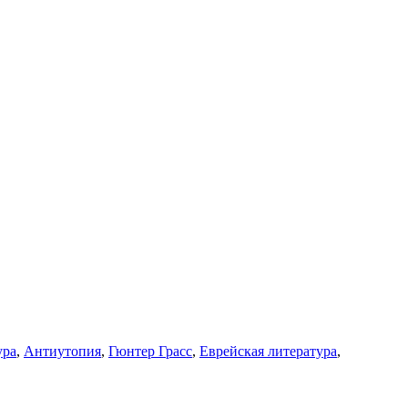
ура
,
Антиутопия
,
Гюнтер Грасс
,
Еврейская литература
,