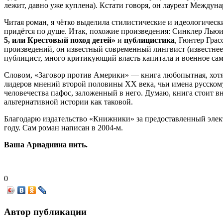
лежит, давно уже куплена). Кстати говоря, он лауреат Междуна
Читая роман, я чётко выделила стилистические и идеологичес
придётся по душе. Итак, похожие произведения: Синклер Лью
5, или Крестовый поход детей»
и
публицистика
, Гюнтер Грас
произведений, он известный современный лингвист (известнее
публицист, много критикующий власть капитала и военное са
Словом, «Заговор против Америки» — книга любопытная, хотя 
лидеров мнений второй половины ХХ века, чьи имена русском
человечества пафос, заложенный в него. Думаю, книга стоит в
альтернативной истории как таковой.
Благодарю издательство «Книжники» за предоставленный электр
году. Сам роман написан в 2004-м.
Ваша Ариаднина нить.
0
Автор публикации