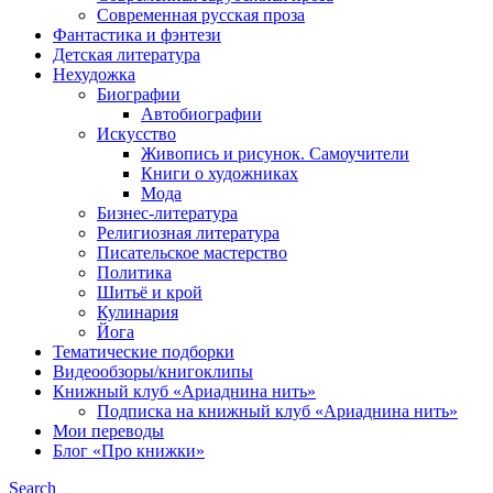
Современная русская проза
Фантастика и фэнтези
Детская литература
Нехудожка
Биографии
Автобиографии
Искусство
Живопись и рисунок. Самоучители
Книги о художниках
Мода
Бизнес-литература
Религиозная литература
Писательское мастерство
Политика
Шитьё и крой
Кулинария
Йога
Тематические подборки
Видеообзоры/книгоклипы
Книжный клуб «Ариаднина нить»
Подписка на книжный клуб «Ариаднина нить»
Мои переводы
Блог «Про книжки»
Search