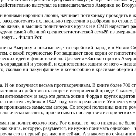
 действительно выступал за невмешательство Америки во Вторую
ый волнами народной любви, начинает потихоньку проводить в 
рассредоточить их, насильно переселив в разбросав по стране. 
ю жизнь, в высших политических кругах и в СМИ нарастает раск
, будучи самой обычной среднестатистической семьёй из америка
о зовут… Филип Рот.
пе на Америку и показывает, что еврейский народ и в Новом Св
 тем, с какой горячностью Рот защищает свои корни от гипотети
ских идей в фашистский ад. Для меня «Заговор против Америки
ь оправданий и условий, и единственная защита от него – назва
то, сколько ни пакуй фашизм и ксенофобию в красивые обёртки 
а. И он получился весьма противоречивым. В книге более 700 с
 заставил их действовать вопреки исторической правде. Скажем,
рым антисемитом (а ведь эта деталь жизни Форда в кругах адеп
 писатель «убил» в 1942 году, хотя в реальности Уинчелл умер 
ше проникалась замыслом автора. Со второй половины книги ром
я логически мыслить, просчитывать последствия исторических «
н на политическую тему. Рот описал то, чего никогда не было,
ойная книга, которую, разумеется, не нужно понимать однобоко – 
о прочла его в первый раз именно сейчас. А знакомство с Филип