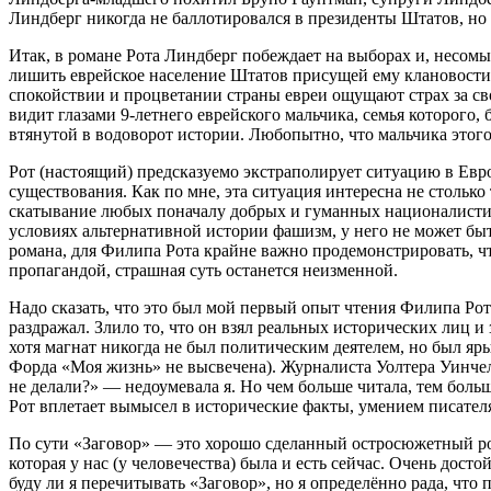
Линдберг никогда не баллотировался в президенты Штатов, но
Итак, в романе Рота Линдберг побеждает на выборах и, несом
лишить еврейское население Штатов присущей ему клановости, 
спокойствии и процветании страны евреи ощущают страх за сво
видит глазами 9-летнего еврейского мальчика, семья которого
втянутой в водоворот истории. Любопытно, что мальчика этог
Рот (настоящий) предсказуемо экстраполирует ситуацию в Евро
существования. Как по мне, эта ситуация интересна не столько
скатывание любых поначалу добрых и гуманных националистиче
условиях альтернативной истории фашизм, у него не может быт
романа, для Филипа Рота крайне важно продемонстрировать, ч
пропагандой, страшная суть останется неизменной.
Надо сказать, что это был мой первый опыт чтения Филипа Рот
раздражал. Злило то, что он взял реальных исторических лиц и
хотя магнат никогда не был политическим деятелем, но был я
Форда «Моя жизнь» не высвечена). Журналиста Уолтера Уинчелла
не делали?» — недоумевала я. Но чем больше читала, тем боль
Рот вплетает вымысел в исторические факты, умением писател
По сути «Заговор» — это хорошо сделанный остросюжетный рома
которая у нас (у человечества) была и есть сейчас. Очень дост
буду ли я перечитывать «Заговор», но я определённо рада, чт