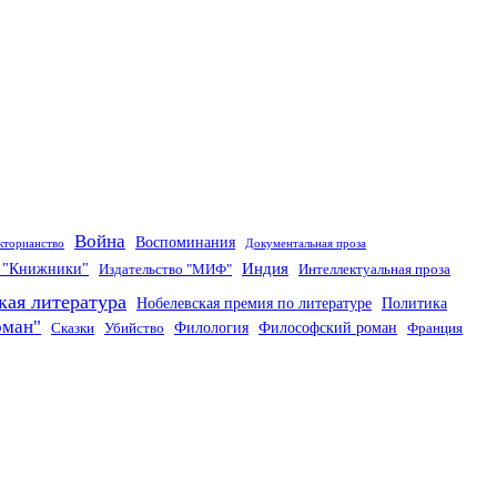
Война
Воспоминания
кторианство
Документальная проза
Индия
о "Книжники"
Издательство "МИФ"
Интеллектуальная проза
кая литература
Нобелевская премия по литературе
Политика
оман"
Филология
Философский роман
Сказки
Убийство
Франция