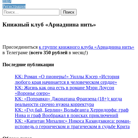
Вход
Регистрация
Найти:
Книжный клуб «Ариаднина нить»
Присоединиться
к группе книжного клуба «Ариаднина нить»
в Телеграме (
всего 350 рублей
в месяц!)
Последние публикации
КК: Роман «О пионеры!» Уиллы Кэсер «История
любого края начинается в человеческом сердце»
КК: Жизнь как она есть в романе Мэри Лоусон
«Воронье озеро»
КК: «Поправки» Джонатана Франзена (18+): когда
реальности срочно нужна корректура
КК: «Гуд бай, Берлин» Вольфганга Херрндорфа: граф
Нива и граф Воображал в поисках приключений
КК: «Капитан Михалис» Никоса Казандзакиса: роман-
исповедь о героическом и трагическом в судьбе Крита