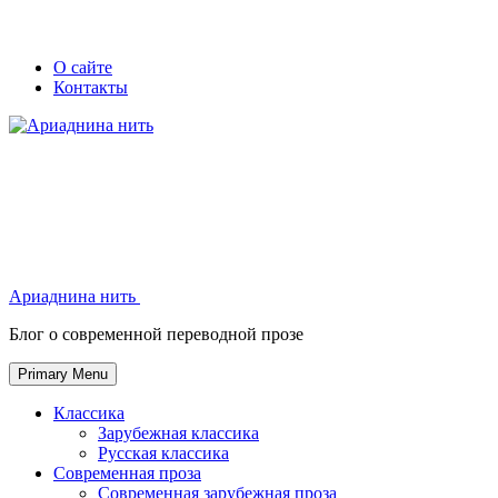
Skip
Secondary
Secondary
О сайте
to
Контакты
left
right
content
navigation
navigation
Ариаднина нить
Ариаднина нить
Блог о современной переводной прозе
Primary Menu
Классика
Зарубежная классика
Русская классика
Современная проза
Современная зарубежная проза