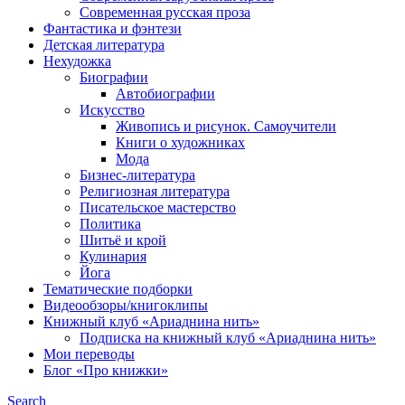
Современная русская проза
Фантастика и фэнтези
Детская литература
Нехудожка
Биографии
Автобиографии
Искусство
Живопись и рисунок. Самоучители
Книги о художниках
Мода
Бизнес-литература
Религиозная литература
Писательское мастерство
Политика
Шитьё и крой
Кулинария
Йога
Тематические подборки
Видеообзоры/книгоклипы
Книжный клуб «Ариаднина нить»
Подписка на книжный клуб «Ариаднина нить»
Мои переводы
Блог «Про книжки»
Search