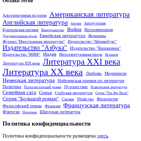
Облако тегов
Американская литература
Альтернативная история
Английская литература
Антиутопия
Англия
Война
Воспоминания
Букеровская премия
Викторианство
Еврейская литература
Женщины
Документальная проза
Журнал "Иностранная литература"
Издательство "Абрикобукс"
Издательство "Азбука"
Издательство "Книжники"
Индия
Издательство "МИФ"
Интеллектуальная проза
Испания
Литература XXI века
Литература XIX века
Литература XX века
Любовь
Модернизм
Немецкая литература
Нобелевская премия по литературе
Политика
Путешествие
Психологический роман
Религиозная литература
Семейная сага
Семья
Сербская литература
Серия "The Big Book"
Серия "Большой роман"
Филология
Сказки
Убийство
Французская литература
Философский роман
Франция
Фэнтези
Шведская литература
Цитатник
Политика конфиденциальности
Политика конфиденциальности размещена
здесь
.