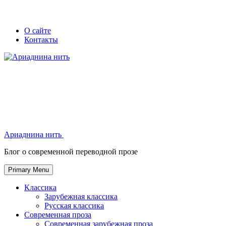
Skip
Secondary
Secondary
О сайте
to
Контакты
left
right
content
navigation
navigation
Ариаднина нить
Ариаднина нить
Блог о современной переводной прозе
Primary Menu
Классика
Зарубежная классика
Русская классика
Современная проза
Современная зарубежная проза