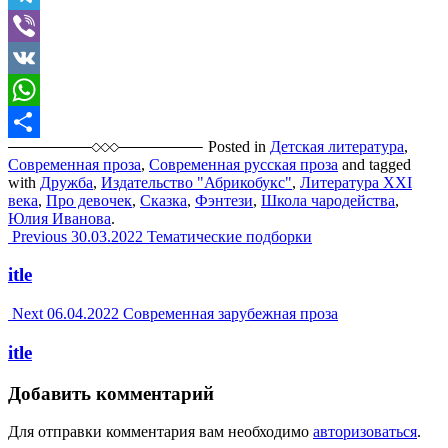
Telegram
Viber
VK
WhatsApp
Posted in
Детская литература
,
Отправить
Современная проза
,
Современная русская проза
and tagged
with
Дружба
,
Издательство "Абрикобукс"
,
Литература XXI
века
,
Про девочек
,
Сказка
,
Фэнтези
,
Школа чародейства
,
Юлия Иванова
.
Post
Previous
30.03.2022
Тематические подборки
navigation
itle
Next
06.04.2022
Современная зарубежная проза
itle
Добавить комментарий
Для отправки комментария вам необходимо
авторизоваться
.