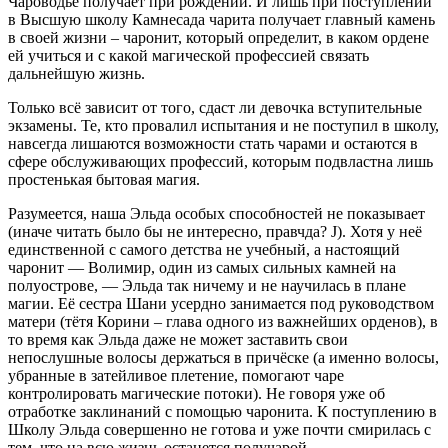
Чароводье получает при рождении. И лишь при поступлении
в Высшую школу Камнесада чарита получает главный камень
в своей жизни – чаронит, который определит, в каком ордене
ей учиться и с какой магической профессией связать
дальнейшую жизнь.
Только всё зависит от того, сдаст ли девочка вступительные
экзамены. Те, кто провалил испытания и не поступил в школу,
навсегда лишаются возможности стать чарами и остаются в
сфере обслуживающих профессий, которым подвластна лишь
простенькая бытовая магия.
Разумеется, наша Эльда особых способностей не показывает
(иначе читать было бы не интересно, правчда? J). Хотя у неё
единственной с самого детства не учебный, а настоящий
чаронит — Волимир, один из самых сильных камней на
полуострове, — Эльда так ничему и не научилась в плане
магии. Её сестра Шани усердно занимается под руководством
матери (тётя Корини – глава одного из важнейших орденов), в
то время как Эльда даже не может заставить свои
непослушные волосы держаться в причёске (а именно волосы,
убранные в затейливое плетение, помогают чаре
контролировать магические потоки). Не говоря уже об
отработке заклинаний с помощью чаронита. К поступлению в
Школу Эльда совершенно не готова и уже почти смирилась с
тем, что на всю жизнь останется получарой.