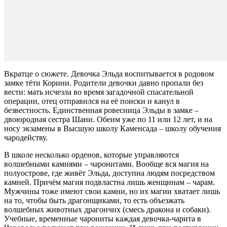
Вкратце о сюжете. Девочка Эльда воспитывается в родовом
замке тёти Корини. Родители девочки давно пропали без
вести: мать исчезла во время загадочной спасательной
операции, отец отправился на её поиски и канул в
безвестность. Единственная ровесница Эльды в замке –
двоюродная сестра Шани. Обеим уже по 11 или 12 лет, и на
носу экзамены в Высшую школу Каменсада – школу обучения
чародейству.
В школе несколько орденов, которые управляются
волшебными камнями – чаронитами. Вообще вся магия на
полуострове, где живёт Эльда, доступна людям посредством
камней. Причём магия подвластна лишь женщинам – чарам.
Мужчины тоже имеют свои камни, но их магии хватает лишь
на то, чтобы быть драгонщиками, то есть объезжать
волшебных животных драгончих (смесь дракона и собаки).
Учебные, временные чарониты каждая девочка-чарита в