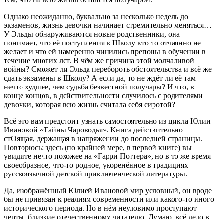
Однако неожиданно, буквально за несколько недель до
экзаменов, жизнь девочки начинает стремительно меняться…
У Эльды обнаруживаются новые родственники, она
понимает, что её поступления в Школу кто-то отчаянно не
желает и что ей намеренно чинились препоны в обучении в
течение многих лет. В чём же причина этой молчаливой
войны? Сможет ли Эльда перебороть обстоятельства и всё же
сдать экзамены в Школу? А если да, то не ждёт ли её там
нечто худшее, чем судьба безвестной получары? И что, в
конце концов, в действительности случилось с родителями
девочки, которая всю жизнь считала себя сиротой?
Всё это вам предстоит узнать самостоятельно из цикла Юлии
Ивановой «Тайны Чароводья». Книга действительно
стОящая, держащая в напряжении до последней страницы.
Повторюсь: здесь (по крайней мере, в первой книге) вы
увидите нечто похожее на «Гарри Поттера», но в то же время
своеобразное, что-то родное, укоренённое в традициях
русскоязычной детской приключенческой литературы.
Да, изображённый Юлией Ивановой мир условный, он вроде
бы не привязан к реалиям современности или какого-то иного
исторического периода. Но в нём неуловимо проступают
черты, близкие отечественному читателю. Думаю, всё дело в