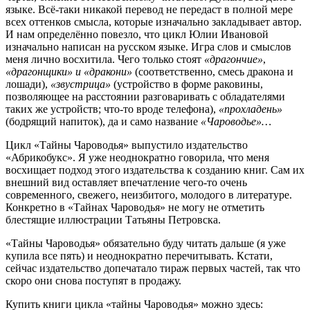
языке. Всё-таки никакой перевод не передаст в полной мере
всех оттенков смысла, которые изначально закладывает автор.
И нам определённо повезло, что цикл Юлии Ивановой
изначально написан на русском языке. Игра слов и смыслов
меня лично восхитила. Чего только стоят
«драгончие»
,
«драгонщики» и «дракони»
(соответственно, смесь дракона и
лошади),
«звустрица»
(устройство в форме раковины,
позволяющее на расстоянии разговаривать с обладателями
таких же устройств; что-то вроде телефона),
«прохладень»
(бодрящий напиток), да и само название
«Чароводье»…
Цикл «Тайны Чароводья» выпустило издательство
«Абрикобукс». Я уже неоднократно говорила, что меня
восхищает подход этого издательства к созданию книг. Сам их
внешний вид оставляет впечатление чего-то очень
современного, свежего, неизбитого, молодого в литературе.
Конкретно в «Тайнах Чароводья» не могу не отметить
блестящие иллюстрации Татьяны Петровска.
«Тайны Чароводья» обязательно буду читать дальше (я уже
купила все пять) и неоднократно перечитывать. Кстати,
сейчас издательство допечатало тираж первых частей, так что
скоро они снова поступят в продажу.
Купить книги цикла «тайны Чароводья» можно здесь: