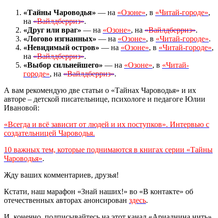
«Тайны Чароводья»
— на
«Озоне»
, в
«Читай-городе»
,
на
«Вайлдберриз»
.
«Друг или враг»
— на
«Озоне»
, на
«Вайлдберриз»
.
«Логово изгнанных»
— на
«Озоне»
, в
«Читай-городе»
.
«Невидимый остров»
— на
«Озоне»
, в
«Читай-городе»
,
на
«Вайлдберриз»
.
«Выбор сильнейшего»
— на
«Озоне»
, в
«Читай-
городе»
, на
«Вайлдберриз»
.
А вам рекомендую две статьи о «Тайнах Чароводья» и их
авторе – детской писательнице, психологе и педагоге Юлии
Ивановой:
«Всегда и всё зависит от людей и их поступков». Интервью с
создательницей Чароводья.
10 важных тем, которые поднимаются в книгах серии «Тайны
Чароводья»
.
Жду ваших комментариев, друзья!
Кстати, наш марафон «Знай наших!» во «В контакте» об
отечественных авторах анонсирован
здесь
.
И, конечно, подписывайтесь на этот канал «Ариаднина нить»,