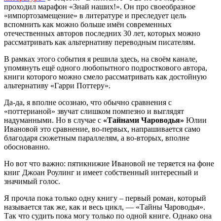
проходил марафон «Знай наших!». Он про своеобразное
«импортозамещение» в литературе и преследует цель
вспомнить как можно больше имён современных
отечественных авторов последних 30 лет, которых можно
рассматривать как альтернативу переводным писателям.
В рамках этого события я решила здесь, на своём канале,
упомянуть ещё одного любопытного подросткового автора,
книги которого можно смело рассматривать как достойную
альтернативу «Гарри Поттеру».
Да-да, я вполне осознаю, что обычно сравнения с
«поттерианой» звучат слишком помпезно и выглядят
надуманными. Но в случае с
«Тайнами Чароводья»
Юлии
Ивановой это сравнение, во-первых, напрашивается само
благодаря сюжетным параллелям, а во-вторых, вполне
обоснованно.
Но вот что важно: пятикнижие Ивановой не теряется на фоне
книг Джоан Роулинг и имеет собственный интересный и
значимый голос.
Я прочла пока только одну книгу – первый роман, который
называется так же, как и весь цикл, — «Тайны Чароводья».
Так что судить пока могу только по одной книге. Однако она