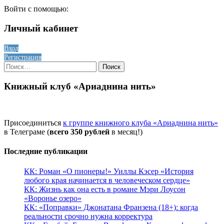
Войти с помощью:
Личный кабинет
Вход
Регистрация
Найти:
Книжный клуб «Ариаднина нить»
Присоединиться
к группе книжного клуба «Ариаднина нить»
в Телеграме (
всего 350 рублей
в месяц!)
Последние публикации
КК: Роман «О пионеры!» Уиллы Кэсер «История
любого края начинается в человеческом сердце»
КК: Жизнь как она есть в романе Мэри Лоусон
«Воронье озеро»
КК: «Поправки» Джонатана Франзена (18+): когда
реальности срочно нужна корректура