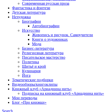
Современная русская проза
Фантастика и фэнтези
Детская литература
Нехудожка
Биографии
Автобиографии
Искусство
Живопись и рисунок. Самоучители
Книги о художниках
Мода
Бизнес-литература
Религиозная литература
Писательское мастерство
Политика
Шитьё и крой
Кулинария
Йога
Тематические подборки
Видеообзоры/книгоклипы
Книжный клуб «Ариаднина нить»
Подписка на книжный клуб «Ариаднина нить»
Мои переводы
Блог «Про книжки»
Search