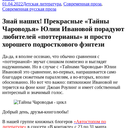
01.04.2022
Детская литература
,
Современная проза
,
Современная русская проза
Знай наших! Прекрасные «Тайны
Чароводья» Юлии Ивановой порадуют
любителей «поттерианы» и просто
хорошего подросткового фэнтези
Да-да, я вполне осознаю, что обычно сравнения с
«поттерианой» звучат слишком помпезно и выглядят
надуманными. Но в случае с «Тайнами Чароводья» Юлии
Ивановой это сравнение, во-первых, напрашивается само
благодаря сюжетным параллелям, а во-вторых, вполне
обоснованно. Но вот что важно: пятикнижие Ивановой не
теряется на фоне книг Джоан Роулинг и имеет собственный
интересный и значимый голос.
Добрый день, друзья-книголюбы!
В нашей группе книжных блогеров
«Автостопом по
литературе»
в соцсети «В контакте» с 23 по 31 марта