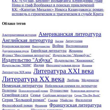
КК: «Гуд бай, Берлин» Вольфганга Херрндорфа: граф
Нива и граф Воображал в поисках приключений
КК: «Капитан Михалис» Никоса Казандзакиса: роман-
исповедь о героическом и трагическом в судьбе Крита
Облако тегов
Американская литература
Альтернативная история
Английская литература
Антиутопия
Англия
Война
Воспоминания
Букеровская премия
Викторианство
Еврейская литература
Женщины
Документальная проза
Журнал "Иностранная литература"
Издательство "Абрикобукс"
Издательство "Азбука"
Издательство "Книжники"
Индия
Издательство "МИФ"
Интеллектуальная проза
Испания
Литература XXI века
Литература XIX века
Литература XX века
Любовь
Модернизм
Немецкая литература
Нобелевская премия по литературе
Политика
Путешествие
Психологический роман
Религиозная литература
Семейная сага
Семья
Сербская литература
Серия "The Big Book"
Серия "Большой роман"
Филология
Сказки
Убийство
Французская литература
Философский роман
Франция
Фэнтези