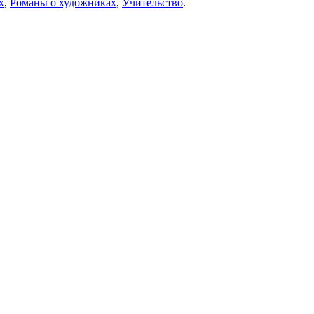
х
,
Романы о художниках
,
Учительство
.