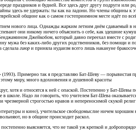
ереде праздников и будней. Все здесь друг другу подруги или р
айны здесь не удержать: ты как на ладони. Но члены общины к 
 еврейской общине как о самом гостеприимном месте идёт по все
ием нового лица. Однажды жарким летним днём сдаваемый в на
певают они никому ничего объяснить о себе, как здешние куму
енджамином Джейкобом, который давно переехал вместе с родит
одину мужа без каких-либо других родственников, без помощи и
а сделала
гиюр
и приняла иудаизм всего лишь накануне бракосоч
 (1993). Примерно так я представляю Бат-Шеву — порывистая п
к этому миру, много вдохновения и душевной красоты
уг, хотя и относятся к ней с опаской. Постепенно у Бат-Шевы п
е в школе. Надо ли говорить, что учителем Бат-Шева оказывает
ми чрезмерной строгостью нравов и непереносимой скукой рели
тературы и кино), учительское свободомыслие ничем хорошим не
вольняют, но в общине происходит раскол.
постепенно выясняется, что не такой уж крепкой и добропорядо