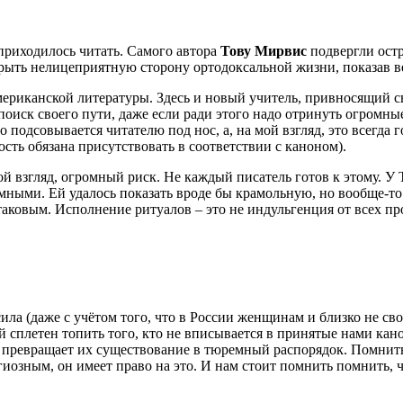
приходилось читать. Самого автора
Тову Мирвис
подвергли ост
крыть нелицеприятную сторону ортодоксальной жизни, показав 
мериканской литературы. Здесь и новый учитель, привносящий с
поиск своего пути, даже если ради этого надо отринуть огромн
подсовывается читателю под нос, а, на мой взгляд, это всегда г
ость обязана присутствовать в соответствии с каноном).
ой взгляд, огромный риск. Не каждый писатель готов к этому. 
мными. Ей удалось показать вроде бы крамольную, но вообще-то
 таковым. Исполнение ритуалов – это не индульгенция от всех пр
а (даже с учётом того, что в России женщинам и близко не свой
ой сплетен топить того, кто не вписывается в принятые нами ка
а превращает их существование в тюремный распорядок. Помнить,
гиозным, он имеет право на это. И нам стоит помнить помнить, ч