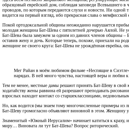
образцовый еврейский дом, соблюдая заповеди Всевышнего в ч
проводов, по которым передаются слухи и новости. Ни одной т
видится на первый взгляд, ибо прекрасная слава о мемфисской
Покой ортодоксальной общины неожиданно нарушается прибыт
молодая женщина Бат-Шева с пятилетней дочерью Аялой. Не ус
Бат-Шева была замужем за одним из давних членов общины – Б
оставив жену и дочь. Которые теперь, похоже, приехали на р
женщине не своего круга: Бат-Шева не урождённая еврейка, он
Мег Райан в моём любимом фильме «Неспящие в Сиэтле»
нарядах. В ней много чувства, настоящей веры и любви 
Тем не менее, местные дамы решают принять Бат-Шеву в свой кр
ходатайству жены раввина ей разрешают преподавать рисовани
взрослых находит контакт со старшеклассницами, недовольны
Но, как водится (мы знаем тому многочисленные примеры из ли
Бат-Шеву громогласно объявляют виновной в этом. Женщину у
Знаменитый «Южный Иерусалим» начинает катиться к краху, и 
миру… Виновата ли тут Бат-Шева? Вопрос риторический.