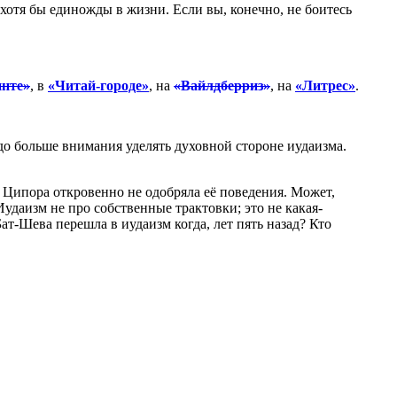
, хотя бы единожды в жизни. Если вы, конечно, не боитесь
нте»
, в
«Читай-городе»
, на
«Вайлдберриз»
, на
«Литрес»
.
здо больше внимания уделять духовной стороне иудаизма.
о Ципора откровенно не одобряла её поведения. Может,
Иудаизм не про собственные трактовки; это не какая-
ат-Шева перешла в иудаизм когда, лет пять назад? Кто