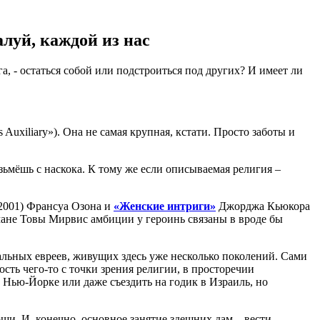
луй, каждой из нас
а, - остаться собой или подстроиться под других? И имеет ли
s Auxiliary»). Она не самая крупная, кстати. Просто заботы и
зьмёшь с наскока. К тому же если описываемая религия –
2001) Франсуа Озона и
«Женские интриги»
Джорджа Кьюкора
мане Товы Мирвис амбиции у героинь связаны в вроде бы
альных евреев, живущих здесь уже несколько поколений. Сами
сть чего-то с точки зрения религии, в просторечии
в Нью-Йорке или даже съездить на годик в Израиль, но
. И, конечно, основное занятие здешних дам – вести