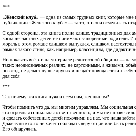
***
«Женский клуб»
— одна из самых трудных книг, которые мне 
публикации «Женского клуба» — за то, что она осмелилась от
С одной стороны, эта книга полна клише, традиционных для а
когда несчастных детей не понимают зашоренные родители. И 
мораль в этом романе слишком выпуклая, слишком настоятельно 
рамках такого стиля, как, например, классицизм, где дидактичн
Но показать всё это на материале религиозной общины — на м
таких неоднозначных реалиях, не картонными, а живыми, объё
невзгод, не делает лучше других и не даёт повода считать себя
для себя.
***
Так почему эта книга нужна всем нам, женщинам?
Чтобы помнить что да, мы многим управляем. Мы социальная сил
это огромная социальная ответственность, и мы не вправе сил
и сделать собственных детей похожими на нас, что наша забот
Даже если кто-то не хочет соблюдать веру отцов или быть рели
Его обнаружить.