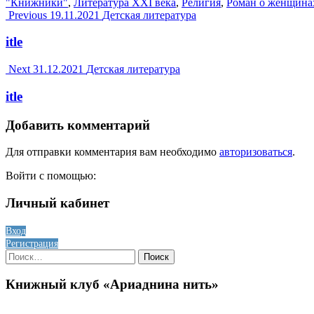
"Книжники"
,
Литература XXI века
,
Религия
,
Роман о женщина
Post
Previous
19.11.2021
Детская литература
navigation
itle
Next
31.12.2021
Детская литература
itle
Добавить комментарий
Для отправки комментария вам необходимо
авторизоваться
.
Войти с помощью:
Личный кабинет
Вход
Регистрация
Найти:
Книжный клуб «Ариаднина нить»