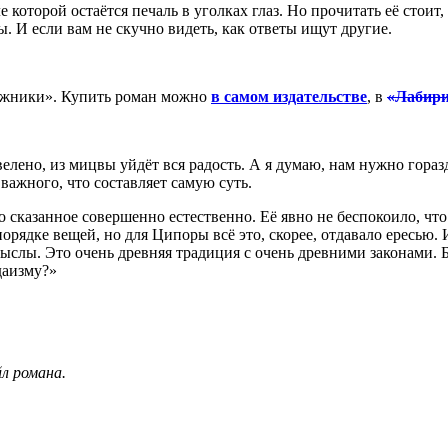
е которой остаётся печаль в уголках глаз. Но прочитать её стоит
ы. И если вам не скучно видеть, как ответы ищут другие.
нижники». Купить роман можно
в самом издательстве
, в
«Лабири
велено, из мицвы уйдёт вся радость. А я думаю, нам нужно гора
 важного, что составляет самую суть.
но сказанное совершенно естественно. Её явно не беспокоило, чт
орядке вещей, но для Ципоры всё это, скорее, отдавало ересью. 
мыслы. Это очень древняя традиция с очень древними законами. Б
даизму?»
л романа.