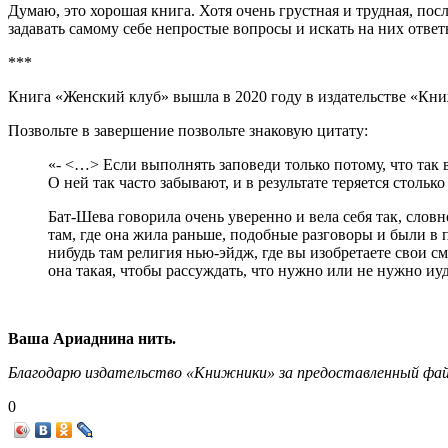
Думаю, это хорошая книга. Хотя очень грустная и трудная, посл
задавать самому себе непростые вопросы и искать на них ответ
***
Книга «Женский клуб» вышла в 2020 году в издательстве «К
Позвольте в завершение позвольте знаковую цитату:
«- <…> Если выполнять заповеди только потому, что так 
О ней так часто забывают, и в результате теряется столько
Бат-Шева говорила очень уверенно и вела себя так, слов
там, где она жила раньше, подобные разговоры и были в п
нибудь там религия нью-эйдж, где вы изобретаете свои с
она такая, чтобы рассуждать, что нужно или не нужно иу
Ваша Ариаднина нить.
Благодарю издательство «Книжники» за предоставленный фай
0