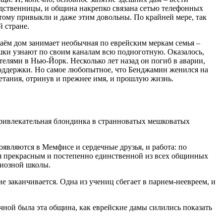
одственницы, и община накрепко связана сетью телефонных
этому привыкли и даже этим довольны. По крайней мере, так
й стране.
ём дом занимает необычная по еврейским меркам семья –
шки узнают по своим каналам всю подноготную. Оказалось,
елями в Нью-Йорк. Несколько лет назад он погиб в аварии,
 поддержки. Но самое любопытное, что Бенджамин женился на
етания, отринув и прежнее имя, и прошлую жизнь.
ривлекательная блондинка в странноватых мешковатых
оявляются в Мемфисе и сердечные друзья, и работа: по
ся прекрасным и постепенно единственной из всех общинных
гиозной школы.
 заканчивается. Одна из учениц сбегает в парнем-неевреем, и
чной была эта община, как еврейские дамы силились показать