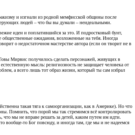
ракизму и изгнали из родной мемфисской общины после
верующих людей – что бы вы думали – неидеальными.
вежие идеи и поплатившийся за это. И подростковый бунт,
ые общественные ожидания, возложенные на тебя. Иногда
оворит о недостаточном мастерстве автора (если он творит не в
У Товы Мирвис получилось сделать персонажей, живущих в
 естественную мысль: религиозность не защищает человека от
облем, а всего лишь тот образ жизни, который ты сам избрал
ственна такая тяга к самоорганизации, как в Америке). Но что
ноны. Помнить, что порой мы так стремимся всё контролировать
 что мы не вправе решать за детей, каким путем им идти.
то вообще-то Бог повсюду, и иногда там, где мы и не надеемся