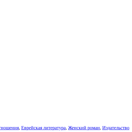
отношения
,
Еврейская литература
,
Женский роман
,
Издательство