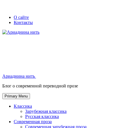
Skip
Secondary
Secondary
О сайте
to
Контакты
left
right
content
navigation
navigation
Ариаднина нить
Ариаднина нить
Блог о современной переводной прозе
Primary Menu
Классика
Зарубежная классика
Русская классика
Современная проза
Современная зарубежная проза