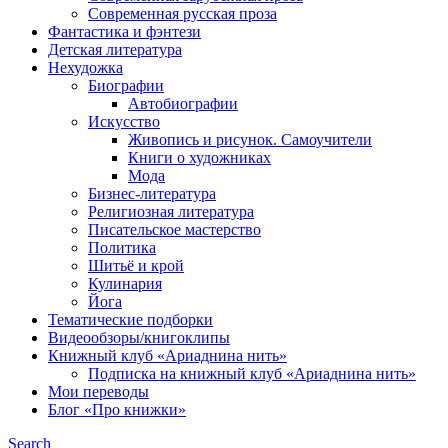
Современная русская проза
Фантастика и фэнтези
Детская литература
Нехудожка
Биографии
Автобиографии
Искусство
Живопись и рисунок. Самоучители
Книги о художниках
Мода
Бизнес-литература
Религиозная литература
Писательское мастерство
Политика
Шитьё и крой
Кулинария
Йога
Тематические подборки
Видеообзоры/книгоклипы
Книжный клуб «Ариаднина нить»
Подписка на книжный клуб «Ариаднина нить»
Мои переводы
Блог «Про книжки»
Search