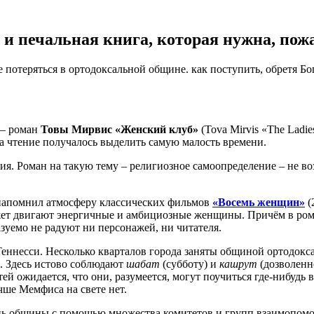
и печальная книга, которая нужна, пожа
 потеряться в ортодоксальной общине. как поступить, обретя Бог
 — роман
Товы Мирвис «Женский клуб»
(Tova Mirvis «The Ladie
на чтение получалось выделить самую малость времени.
ия. Роман на такую тему – религиозное самоопределение – не во
 напомнил атмосферу классических фильмов
«Восемь женщин»
(
Сюжет двигают энергичные и амбициозные женщины. Причём в ро
зуемо не радуют ни персонажей, ни читателя.
еннесси. Несколько кварталов города заняты общиной ортодокс
 Здесь истово соблюдают
шабат
(субботу) и
кашрут
(дозволенно
ей ожидается, что они, разумеется, могут поучиться где-нибудь 
чше Мемфиса на свете нет.
ь общины с помощью множества комитетов и групп взаимопомощи