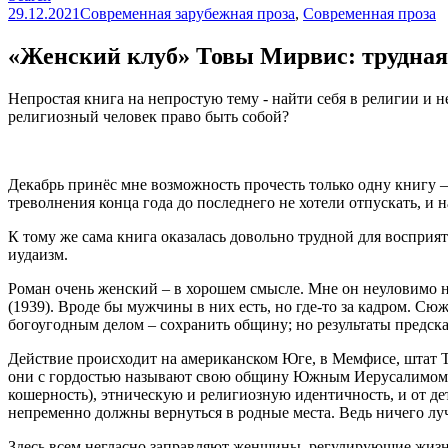
29.12.2021
Современная зарубежная проза
,
Современная проза
«Женский клуб» Товы Мирвис: трудная 
Непростая книга на непростую тему - найти себя в религии и не
религиозный человек право быть собой?
Декабрь принёс мне возможность прочесть только одну книгу
треволнения конца года до последнего не хотели отпускать, и 
К тому же сама книга оказалась довольно трудной для восприят
иудаизм.
Роман очень женский – в хорошем смысле. Мне он неуловимо
(1939). Вроде бы мужчины в них есть, но где-то за кадром. 
богоугодным делом – сохранить общину; но результаты предска
Действие происходит на американском Юге, в Мемфисе, штат Т
они с гордостью называют свою общину Южным Иерусалимом.
кошерность), этническую и религиозную идентичность, и от дет
непременно должны вернуться в родные места. Ведь ничего лу
Здесь всем негласно заправляют женщины, регулирующие жизн