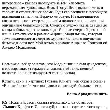
интересное – как раз наблюдать за тем, как эпоха
перемалывает художника. Ведь Эгону Шиле выпало жить и
творить в страшнейшее время. Годы его расцвета и всеобщего
признания выпали на Первую мировую. И заканчивается
книга печально – смертью, причём полностью пропитанной
ощущением безысходности. Смертью художника за два дня до
конца войны, через несколько дней после смерти беременной
жены. Отмечу, что в романе «Принц Модильяни», который
тоже заканчивается смертью художника, такого ощущения
безысходности нет. Мой отзыв о романе Анджело Лонгони об
Амедео Модильяни:
Возможно, всё дело в том, что Модильяни не был декадентом,
в его картинах утверждается жизнь в её таинственной
полноте, а не поэтизируются тлен и распад.
Кстати, как и в картинах Густава Климта, чей образ в романе
«Венский гений» мне понравился, пожалуй, больше всего.
Ваша Ариаднина нить.
P.S.
Пожалуй, стоит сказать несколько слов об авторе –
Льюисе Крофтсе
. И, пожалуй, никто не сделает этого лучше,