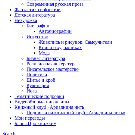
Современная русская проза
Фантастика и фэнтези
Детская литература
Нехудожка
Биографии
Автобиографии
Искусство
Живопись и рисунок. Самоучители
Книги о художниках
Мода
Бизнес-литература
Религиозная литература
Писательское мастерство
Политика
Шитьё и крой
Кулинария
Йога
Тематические подборки
Видеообзоры/книгоклипы
Книжный клуб «Ариаднина нить»
Подписка на книжный клуб «Ариаднина нить»
Мои переводы
Блог «Про книжки»
Search