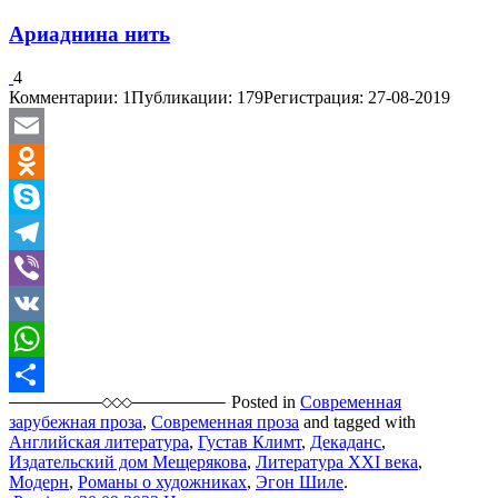
Ариаднина нить
4
Комментарии: 1
Публикации: 179
Регистрация: 27-08-2019
Email
Odnoklassniki
Skype
Telegram
Viber
VK
WhatsApp
Posted in
Современная
Отправить
зарубежная проза
,
Современная проза
and tagged with
Английская литература
,
Густав Климт
,
Декаданс
,
Издательский дом Мещерякова
,
Литература XXI века
,
Модерн
,
Романы о художниках
,
Эгон Шиле
.