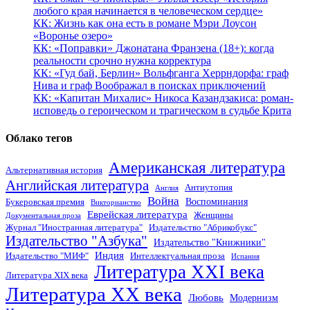
любого края начинается в человеческом сердце»
КК: Жизнь как она есть в романе Мэри Лоусон
«Воронье озеро»
КК: «Поправки» Джонатана Франзена (18+): когда
реальности срочно нужна корректура
КК: «Гуд бай, Берлин» Вольфганга Херрндорфа: граф
Нива и граф Воображал в поисках приключений
КК: «Капитан Михалис» Никоса Казандзакиса: роман-
исповедь о героическом и трагическом в судьбе Крита
Облако тегов
Американская литература
Альтернативная история
Английская литература
Антиутопия
Англия
Война
Воспоминания
Букеровская премия
Викторианство
Еврейская литература
Женщины
Документальная проза
Журнал "Иностранная литература"
Издательство "Абрикобукс"
Издательство "Азбука"
Издательство "Книжники"
Индия
Издательство "МИФ"
Интеллектуальная проза
Испания
Литература XXI века
Литература XIX века
Литература XX века
Любовь
Модернизм