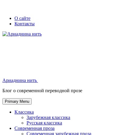
Skip
Secondary
Secondary
О сайте
to
Контакты
left
right
content
navigation
navigation
Ариаднина нить
Ариаднина нить
Блог о современной переводной прозе
Primary Menu
Классика
Зарубежная классика
Русская классика
Современная проза
Современная зарубежная проза