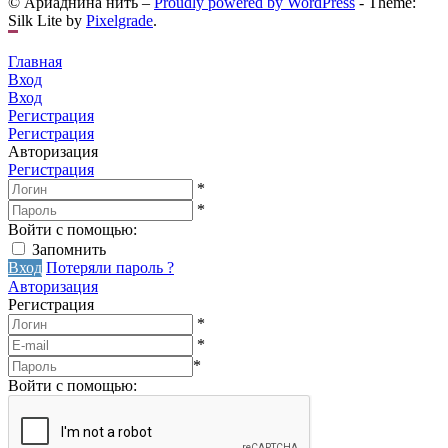
© Ариаднина нить –
Proudly powered by WordPress
-
Theme:
Silk Lite by
Pixelgrade
.
Главная
Вход
Вход
Регистрация
Регистрация
Авторизация
Регистрация
*
*
Войти с помощью:
Запомнить
Вход
Потеряли пароль ?
Авторизация
Регистрация
*
*
*
Войти с помощью: