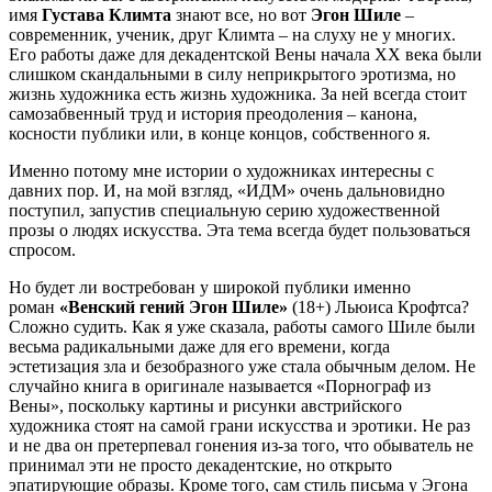
имя
Густава Климта
знают все, но вот
Эгон Шиле
–
современник, ученик, друг Климта – на слуху не у многих.
Его работы даже для декадентской Вены начала ХХ века были
слишком скандальными в силу неприкрытого эротизма, но
жизнь художника есть жизнь художника. За ней всегда стоит
самозабвенный труд и история преодоления – канона,
косности публики или, в конце концов, собственного я.
Именно потому мне истории о художниках интересны с
давних пор. И, на мой взгляд, «ИДМ» очень дальновидно
поступил, запустив специальную серию художественной
прозы о людях искусства. Эта тема всегда будет пользоваться
спросом.
Но будет ли востребован у широкой публики именно
роман
«Венский гений Эгон Шиле»
(18+) Льюиса Крофтса?
Сложно судить. Как я уже сказала, работы самого Шиле были
весьма радикальными даже для его времени, когда
эстетизация зла и безобразного уже стала обычным делом. Не
случайно книга в оригинале называется «Порнограф из
Вены», поскольку картины и рисунки австрийского
художника стоят на самой грани искусства и эротики. Не раз
и не два он претерпевал гонения из-за того, что обыватель не
принимал эти не просто декадентские, но открыто
эпатирующие образы. Кроме того, сам стиль письма у Эгона