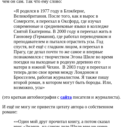
чем он сам. Так что ему слово:
«Я родился в 1977 году в Блэкберне,
Великобритания. После того, как я вырос в
Сомерсете, я переехал в Оксфорд, где изучал
современные и средневековые языки в колледже
Святой Екатерины. В 2000 году я переехал жить в
Ганновер (Германия), где работал переводчиком и
преподавателем и пытался отрастить усы. Год
спустя, всё ещё с гладким лицом, я переехал в
Прагу, где делал почти то же самое и впервые
познакомился с творчеством Эгона Шиле во время
поездки на выходные в родную деревню его
матери в южной Чехии. В 2003 году я переехал и
теперь делю свое время между Лондоном и
Брюсселем, работая журналистом. Я также пишу
второй роман, в котором могут быть бороды. Или,
возможно, усы»
(это краткая автобиография с
сайта
писателя и журналиста).
И ещё не могу не привести цитату автора о собственном
романе:
«»Один мой друг прочитал книгу, а потом сказал
мне: «Знаешь, на самом деле Шиле мне не очень