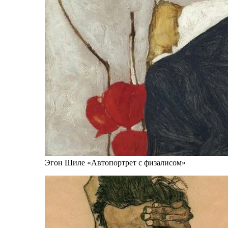
Эгон Шиле «Автопортрет с физалисом»