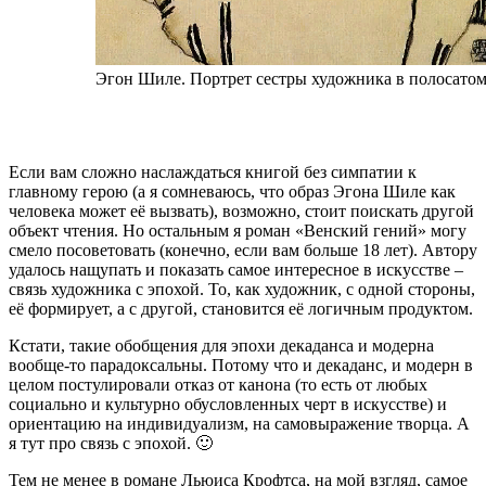
Эгон Шиле. Портрет сестры художника в полосатом
Если вам сложно наслаждаться книгой без симпатии к
главному герою (а я сомневаюсь, что образ Эгона Шиле как
человека может её вызвать), возможно, стоит поискать другой
объект чтения. Но остальным я роман «Венский гений» могу
смело посоветовать (конечно, если вам больше 18 лет). Автору
удалось нащупать и показать самое интересное в искусстве –
связь художника с эпохой. То, как художник, с одной стороны,
её формирует, а с другой, становится её логичным продуктом.
Кстати, такие обобщения для эпохи декаданса и модерна
вообще-то парадоксальны. Потому что и декаданс, и модерн в
целом постулировали отказ от канона (то есть от любых
социально и культурно обусловленных черт в искусстве) и
ориентацию на индивидуализм, на самовыражение творца. А
я тут про связь с эпохой. 🙂
Тем не менее в романе Льюиса Крофтса, на мой взгляд, самое