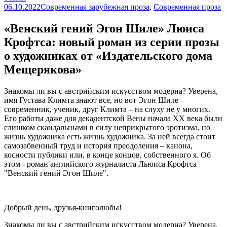
06.10.2022
Современная зарубежная проза
,
Современная проза
«Венский гений Эгон Шиле» Люиса
Крофтса: новый роман из серии прозы
о художниках от «Издательского дома
Мещерякова»
Знакомы ли вы с австрийским искусством модерна? Уверена,
имя Густава Климта знают все, но вот Эгон Шиле –
современник, ученик, друг Климта – на слуху не у многих.
Его работы даже для декадентской Вены начала ХХ века были
слишком скандальными в силу неприкрытого эротизма, но
жизнь художника есть жизнь художника. За ней всегда стоит
самозабвенный труд и история преодоления – канона,
косности публики или, в конце концов, собственного я. Об
этом - роман английского журналиста Льюиса Крофтса
"Венский гений Эгон Шиле".
Добрый день, друзья-книголюбы!
Знакомы ли вы с австрийским искусством модерна? Уверена,