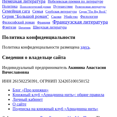
Немецкая литература
Нобелевская премия по литературе
Политика
Путешествие
Психологический роман
Религиозная литература
Семейная сага
Семья
Сербская литература
Серия "The Big Book"
Серия "Большой роман"
Филология
Сказки
Убийство
Французская литература
Философский роман
Франция
Фэнтези
Шведская литература
Цитатник
Политика конфиденциальности
Политика конфиденциальности размещена
здесь
.
Сведения о владельце сайта
Индивидуальный предприниматель
Акинина Анастасия
Вячеславовна
ИНН 261502250391, ОГРНИП 324265100150152
Блог «Про книжки»
Книжный клуб «Ариаднина нить»: общие правила
Личный кабинет
О сайте
Подписка на книжный клуб «Ариаднина нить»