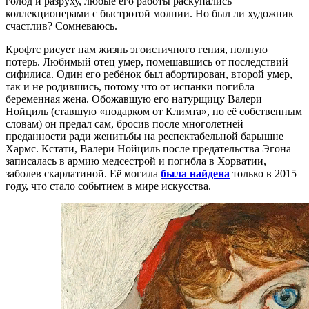
голод и разруху, любые его работы раскупались
коллекционерами с быстротой молнии. Но был ли художник
счастлив? Сомневаюсь.
Крофтс рисует нам жизнь эгоистичного гения, полную
потерь. Любимый отец умер, помешавшись от последствий
сифилиса. Один его ребёнок был абортирован, второй умер,
так и не родившись, потому что от испанки погибла
беременная жена. Обожавшую его натурщицу Валери
Нойциль (ставшую «подарком от Климта», по её собственным
словам) он предал сам, бросив после многолетней
преданности ради женитьбы на респектабельной барышне
Хармс. Кстати, Валери Нойциль после предательства Эгона
записалась в армию медсестрой и погибла в Хорватии,
заболев скарлатиной. Её могила
была найдена
только в 2015
году, что стало событием в мире искусства.