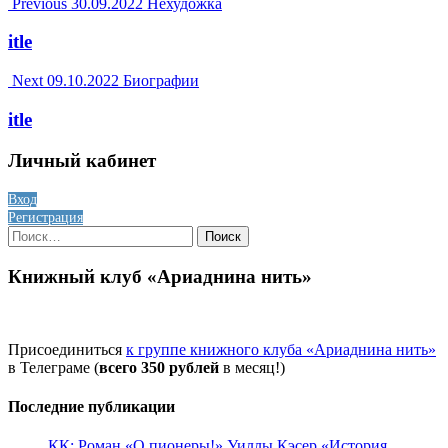
Post
Previous
30.09.2022
Нехудожка
navigation
itle
Next
09.10.2022
Биографии
itle
Личный кабинет
Вход
Регистрация
Найти:
Книжный клуб «Ариаднина нить»
Присоединиться
к группе книжного клуба «Ариаднина нить»
в Телеграме (
всего 350 рублей
в месяц!)
Последние публикации
КК: Роман «О пионеры!» Уиллы Кэсер «История