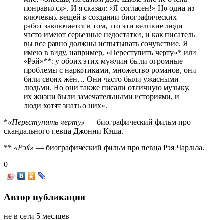
понравился». И я сказал: «Я согласен!» Но одна из
ключевых вещей в создании биографических
работ заключается в том, что эти великие люди
часто имеют серьезные недостатки, и как писатель
вы все равно должны испытывать сочувствие. Я
имею в виду, например, «Переступить черту»* или
«Рэй»**: у обоих этих мужчин были огромные
проблемы с наркотиками, множество романов, они
били своих жён… Они часто были ужасными
людьми. Но они также писали отличную музыку,
их жизни были замечательными историями, и
люди хотят знать о них».
*
«Переступить черту»
— биографический фильм про
скандального певца Джонни Кэша.
**
«Рэй»
— биографический фильм про певца Рэя Чарльза.
0
Автор публикации
не в сети 5 месяцев