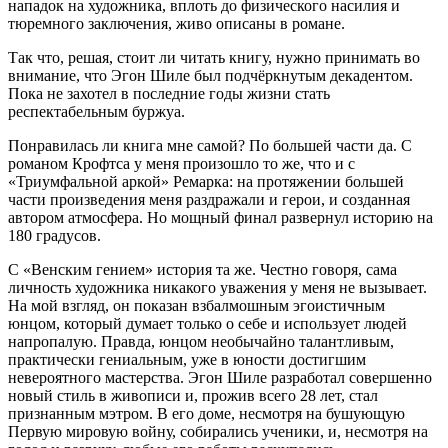
нападок на художника, вплоть до физического насилия и
тюремного заключения, живо описаны в романе.
Так что, решая, стоит ли читать книгу, нужно принимать во
внимание, что Эгон Шиле был подчёркнутым декадентом.
Пока не захотел в последние годы жизни стать
респектабельным буржуа.
Понравилась ли книга мне самой? По большей части да. С
романом Крофтса у меня произошло то же, что и с
«Триумфальной аркой» Ремарка: на протяжении большей
части произведения меня раздражали и герои, и созданная
автором атмосфера. Но мощный финал развернул историю на
180 градусов.
С «Венским гением» история та же. Честно говоря, сама
личность художника никакого уважения у меня не вызывает.
На мой взгляд, он показан взбалмошным эгоистичным
юнцом, который думает только о себе и использует людей
напропалую. Правда, юнцом необычайно талантливым,
практически гениальным, уже в юности достигшим
невероятного мастерства. Эгон Шиле разработал совершенно
новый стиль в живописи и, прожив всего 28 лет, стал
признанным мэтром. В его доме, несмотря на бушующую
Первую мировую войну, собирались ученики, и, несмотря на