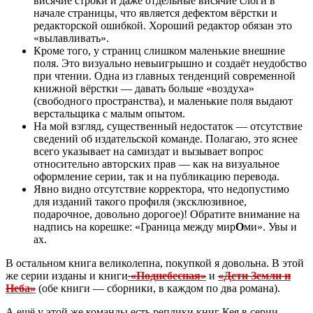
висячие строки и даже отдельные висячие слоги в
начале страницы, что является дефектом вёрстки и
редакторской ошибкой. Хороший редактор обязан это
«вылавливать».
Кроме того, у страниц слишком маленькие внешние
поля. Это визуально невыигрышно и создаёт неудобство
при чтении. Одна из главных тенденций современной
книжной вёрстки — давать больше «воздуха»
(свободного пространства), и маленькие поля выдают
верстальщика с малым опытом.
На мой взгляд, существенный недостаток — отсутствие
сведений об издательской команде. Полагаю, это яснее
всего указывает на самиздат и вызывает вопрос
относительно авторских прав — как на визуальное
оформление серии, так и на публикацию перевода.
Явно видно отсутствие корректора, что недопустимо
для изданий такого профиля (эксклюзивное,
подарочное, довольно дорогое)! Обратите внимание на
надпись на корешке: «Граница между мир
О
ми». Увы и
ах.
В остальном книга великолепна, покупкой я довольна. В этой
же серии изданы и книги
«Поднебесная»
и
«Дети Земли и
Неба»
(обе книги — сборники, в каждом по два романа).
А ещё у этой же команды есть реплики книг Кея в серии