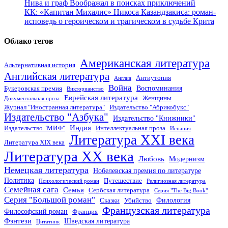
Нива и граф Воображал в поисках приключений
КК: «Капитан Михалис» Никоса Казандзакиса: роман-
исповедь о героическом и трагическом в судьбе Крита
Облако тегов
Американская литература
Альтернативная история
Английская литература
Антиутопия
Англия
Война
Воспоминания
Букеровская премия
Викторианство
Еврейская литература
Женщины
Документальная проза
Журнал "Иностранная литература"
Издательство "Абрикобукс"
Издательство "Азбука"
Издательство "Книжники"
Индия
Издательство "МИФ"
Интеллектуальная проза
Испания
Литература XXI века
Литература XIX века
Литература XX века
Любовь
Модернизм
Немецкая литература
Нобелевская премия по литературе
Политика
Путешествие
Психологический роман
Религиозная литература
Семейная сага
Семья
Сербская литература
Серия "The Big Book"
Серия "Большой роман"
Филология
Сказки
Убийство
Французская литература
Философский роман
Франция
Фэнтези
Шведская литература
Цитатник