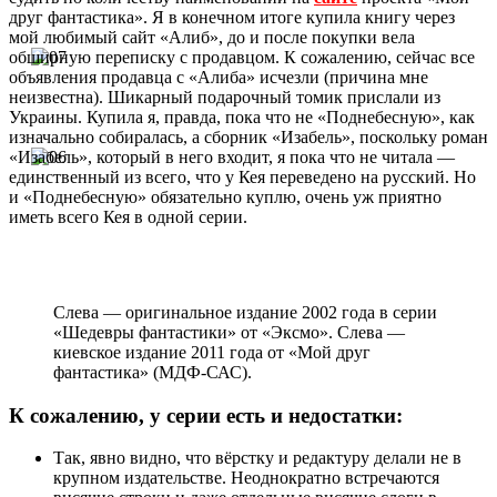
друг фантастика». Я в конечном итоге купила книгу через
мой любимый сайт «Алиб», до и после покупки вела
обширную переписку с продавцом. К сожалению, сейчас все
объявления продавца с «Алиба» исчезли (причина мне
неизвестна). Шикарный подарочный томик прислали из
Украины. Купила я, правда, пока что не «Поднебесную», как
изначально собиралась, а сборник «Изабель», поскольку роман
«Изабель», который в него входит, я пока что не читала —
единственный из всего, что у Кея переведено на русский. Но
и «Поднебесную» обязательно куплю, очень уж приятно
иметь всего Кея в одной серии.
Слева — оригинальное издание 2002 года в серии
«Шедевры фантастики» от «Эксмо». Слева —
киевское издание 2011 года от «Мой друг
фантастика» (МДФ-САС).
К сожалению, у серии есть и недостатки:
Так, явно видно, что вёрстку и редактуру делали не в
крупном издательстве. Неоднократно встречаются