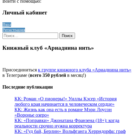
Войти с помощью:
Личный кабинет
Вход
Регистрация
Найти:
Книжный клуб «Ариаднина нить»
Присоединиться
к группе книжного клуба «Ариаднина нить»
в Телеграме (
всего 350 рублей
в месяц!)
Последние публикации
КК: Роман «О пионеры!» Уиллы Кэсер «История
любого края начинается в человеческом сердце»
КК: Жизнь как она есть в романе Мэри Лоусон
«Воронье озеро»
КК: «Поправки» Джонатана Франзена (18+): когда
реальности срочно нужна корректура
КК: «Гуд бай, Берлин» Вольфганга Херрндорфа: граф