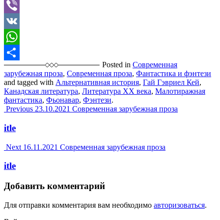
Telegram
Viber
VK
WhatsApp
Posted in
Современная
Отправить
зарубежная проза
,
Современная проза
,
Фантастика и фэнтези
and tagged with
Альтернативная история
,
Гай Гэвриел Кей
,
Канадская литература
,
Литература XX века
,
Малотиражная
фантастика
,
Фьонавар
,
Фэнтези
.
Post
Previous
23.10.2021
Современная зарубежная проза
navigation
itle
Next
16.11.2021
Современная зарубежная проза
itle
Добавить комментарий
Для отправки комментария вам необходимо
авторизоваться
.