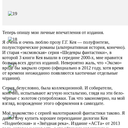
Теперь опишу мои личные впечатления от издания.
Я очень и очень люблю прозу Г.Г. Кея — полуфэнтези,
полуисторические романы (альтернативная история, конечно).
И старая «эксмовская» серия «Шедевры фантастики», в
которой 3 книги Кея вышли в середине 2000-х, мне нравится
больше всех других изданий. Невероятно жаль, что «Эксмо»
вроде бы закрыло серию (официально в 2012 году, хотя время
от времени неожиданно появляются хаотичные отдельные
издания).
Серия, безусловно, была коллекционной. И собиратели,
конечно, испытывают жгучую ностальгию, глядя на эти бело-
чёрные с золотом суперобложки. Так что закономерно, на мой
взгляд, возрождение этого оформления в самиздате.
Моё знакомство с серией малотиражной фантастики таково. Я
давно хочу купить хорошее переиздание дилогии Кея
«Поднебесная» и «Звёздная река». Издание «АСТа» от 2013