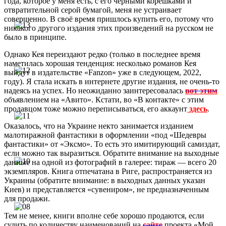
года, которое у меня есть, с его чёрными корешками и
отвратительной серой бумагой, меня не устраивает
совершенно. В своё время пришлось купить его, потому что
никакого другого издания этих произведений на русском не
было в принципе.
Однако Кея переиздают редко (только в последнее время
наметилась хорошая тенденция: несколько романов Кея
выйдут в издательстве «Fanzon» уже в следующем, 2022,
году). Я стала искать в интернете другие издания, не очень-то
надеясь на успех. Но неожиданно заинтересовалась
вот этим
объявлением на «Авито». Кстати, во «В контакте» с этим
продавцом тоже можно переписываться, его аккаунт
здесь
.
Оказалось, что на Украине некто занимается изданием
малотиражной фантастики в оформлении «под «Шедевры
фантастики» от «Эксмо». То есть это имитирующий самиздат,
если можно так выразиться. Обратите внимание на выходные
данные на одной из фотографий в галерее: тираж — всего 20
экземпляров. Книга отпечатана в Риге, распространяется из
Украины (обратите внимание: в выходных данных указан
Киев) и представляется «сувениром», не предназначенным
для продажи.
Тем не менее, книги вполне себе хорошо продаются, если
судить по количеству наименований на
сайте
проекта «Мой