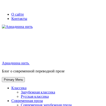
Skip
Secondary
Secondary
О сайте
to
Контакты
left
right
content
navigation
navigation
Ариаднина нить
Ариаднина нить
Блог о современной переводной прозе
Primary Menu
Классика
Зарубежная классика
Русская классика
Современная проза
Современная зарубежная проза