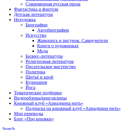
Современная русская проза
Фантастика и фэнтези
Детская литература
Нехудожка
Биографии
Автобиографии
Искусство
Живопись и рисунок. Самоучители
Книги о художниках
Мода
Бизнес-литература
Религиозная литература
Писательское мастерство
Политика
Шитьё и крой
Кулинария
Йога
Тематические подборки
Видеообзоры/книгоклипы
Книжный клуб «Ариаднина нить»
Подписка на книжный клуб «Ариаднина нить»
Мои переводы
Блог «Про книжки»
Search