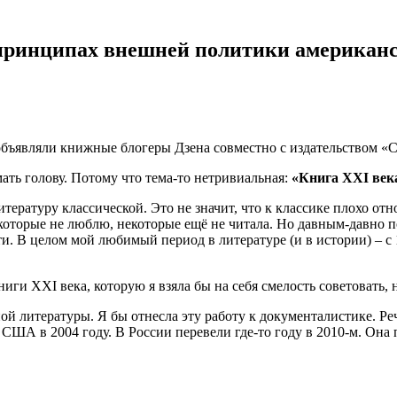
 принципах внешней политики американс
 объявляли книжные блогеры Дзена совместно с издательством «
ать голову. Потому что тема-то нетривиальная:
«Книга XXI века
тературу классической. Это не значит, что к классике плохо от
которые не люблю, некоторые ещё не читала. Но давным-давно 
 В целом мой любимый период в литературе (и в истории) – с 1
иги XXI века, которую я взяла бы на себя смелость советовать, н
ой литературы. Я бы отнесла эту работу к документалистике. Ре
ША в 2004 году. В России перевели где-то году в 2010-м. Она п