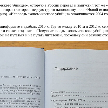
еского убийцы»
, которую в России перевёл и выпустил тот же 
ак: вторая повторяет первую где-то наполовину, но в «Новой исп
рно). «Исповедь экономического убийцы» заканчивается 2004 год
удиоформате в далёких 2010-х. Где-то между 2010-м и 2012-м, с
ти свежее издание – «Новую исповедь экономического убийцы»,
тобы не путаться и не путать читателей, поскольку они различают