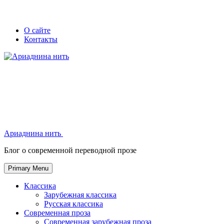
Skip
Secondary
Secondary
О сайте
to
Контакты
left
right
content
navigation
navigation
Ариаднина нить
Ариаднина нить
Блог о современной переводной прозе
Primary Menu
Классика
Зарубежная классика
Русская классика
Современная проза
Современная зарубежная проза