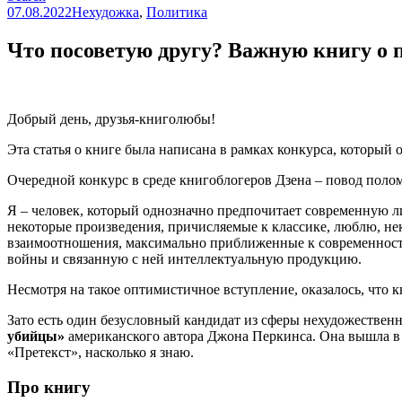
07.08.2022
Нехудожка
,
Политика
Что посоветую другу? Важную книгу о
Добрый день, друзья-книголюбы!
Эта статья о книге была написана в рамках конкурса, который
Очередной конкурс в среде книгоблогеров Дзена – повод полом
Я – человек, который однозначно предпочитает современную ли
некоторые произведения, причисляемые к классике, люблю, не
взаимоотношения, максимально приближенные к современности.
войны и связанную с ней интеллектуальную продукцию.
Несмотря на такое оптимистичное вступление, оказалось, что кн
Зато есть один безусловный кандидат из сферы нехудожественн
убийцы»
американского автора Джона Перкинса. Она вышла в С
«Претекст», насколько я знаю.
Про книгу