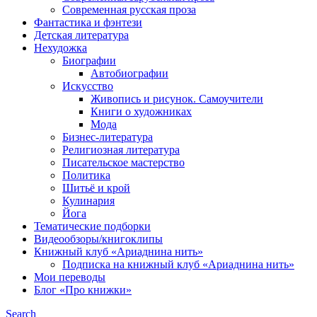
Современная русская проза
Фантастика и фэнтези
Детская литература
Нехудожка
Биографии
Автобиографии
Искусство
Живопись и рисунок. Самоучители
Книги о художниках
Мода
Бизнес-литература
Религиозная литература
Писательское мастерство
Политика
Шитьё и крой
Кулинария
Йога
Тематические подборки
Видеообзоры/книгоклипы
Книжный клуб «Ариаднина нить»
Подписка на книжный клуб «Ариаднина нить»
Мои переводы
Блог «Про книжки»
Search