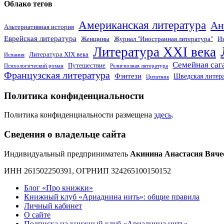
Облако тегов
Американская литература
Ан
Альтернативная история
Еврейская литература
Женщины
Журнал "Иностранная литература"
Из
Литература XXI века
Литература XIX века
Испания
Семейная саг
Путешествие
Психологический роман
Религиозная литература
Французская литература
Фэнтези
Шведская литер
Цитатник
Политика конфиденциальности
Политика конфиденциальности размещена
здесь
.
Сведения о владельце сайта
Индивидуальный предприниматель
Акинина Анастасия Вяче
ИНН 261502250391, ОГРНИП 324265100150152
Блог «Про книжки»
Книжный клуб «Ариаднина нить»: общие правила
Личный кабинет
О сайте
Подписка на книжный клуб «Ариаднина нить»