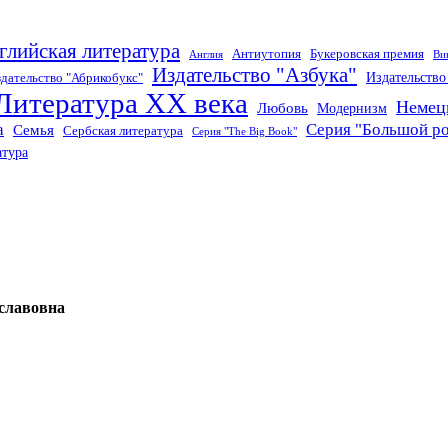
глийская литература
Антиутопия
Букеровская премия
Англия
Ви
Издательство "Азбука"
Издательств
дательство "Абрикобукс"
Литература XX века
Немец
Любовь
Модернизм
а
Серия "Большой р
Семья
Сербская литература
Серия "The Big Book"
атура
славовна