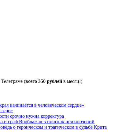
 Телеграме (
всего 350 рублей
в месяц!)
рая начинается в человеческом сердце»
озеро»
ости срочно нужна корректура
ва и граф Воображал в поисках приключений
ведь о героическом и трагическом в судьбе Крита