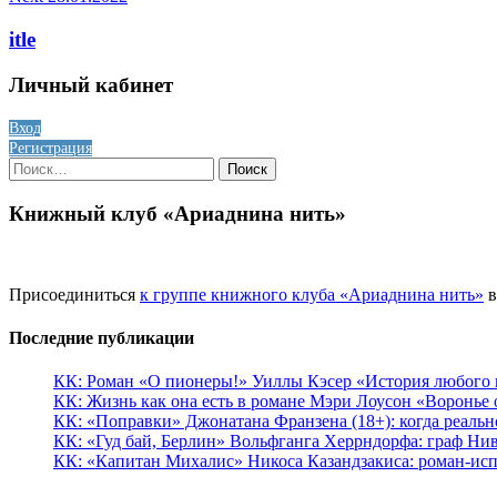
itle
Личный кабинет
Вход
Регистрация
Найти:
Книжный клуб «Ариаднина нить»
Присоединиться
к группе книжного клуба «Ариаднина нить»
в
Последние публикации
КК: Роман «О пионеры!» Уиллы Кэсер «История любого к
КК: Жизнь как она есть в романе Мэри Лоусон «Воронье 
КК: «Поправки» Джонатана Франзена (18+): когда реальн
КК: «Гуд бай, Берлин» Вольфганга Херрндорфа: граф Ни
КК: «Капитан Михалис» Никоса Казандзакиса: роман-испо