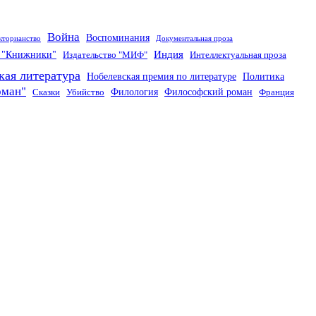
Война
Воспоминания
кторианство
Документальная проза
Индия
о "Книжники"
Издательство "МИФ"
Интеллектуальная проза
кая литература
Нобелевская премия по литературе
Политика
оман"
Филология
Философский роман
Сказки
Убийство
Франция