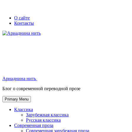
Skip
Secondary
Secondary
О сайте
to
Контакты
left
right
content
navigation
navigation
Ариаднина нить
Ариаднина нить
Блог о современной переводной прозе
Primary Menu
Классика
Зарубежная классика
Русская классика
Современная проза
Современная зарубежная проза