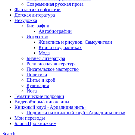
Современная русская проза
Фантастика и фэнтези
Детская литература
Нехудожка
Биографии
Автобиографии
Искусство
Живопись и рисунок. Самоучители
Книги о художниках
Мода
Бизнес-литература
Религиозная литература
Писательское мастерство
Политика
Шитьё и крой
Кулинария
Йога
Тематические подборки
Видеообзоры/книгоклипы
Книжный клуб «Ариаднина нить»
Подписка на книжный клуб «Ариаднина нить»
Мои переводы
Блог «Про книжки»
Search