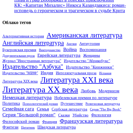
КК: «Капитан Михалис» Никоса Казандзакиса: роман-
исповедь о героическом и трагическом в судьбе Крита
Облако тегов
Американская литература
Альтернативная история
Английская литература
Антиутопия
Англия
Война
Воспоминания
Букеровская премия
Викторианство
Еврейская литература
Женщины
Документальная проза
Журнал "Иностранная литература"
Издательство "Абрикобукс"
Издательство "Азбука"
Издательство "Книжники"
Индия
Издательство "МИФ"
Интеллектуальная проза
Испания
Литература XXI века
Литература XIX века
Литература XX века
Любовь
Модернизм
Немецкая литература
Нобелевская премия по литературе
Политика
Путешествие
Психологический роман
Религиозная литература
Семейная сага
Семья
Сербская литература
Серия "The Big Book"
Серия "Большой роман"
Филология
Сказки
Убийство
Французская литература
Философский роман
Франция
Фэнтези
Шведская литература
Цитатник