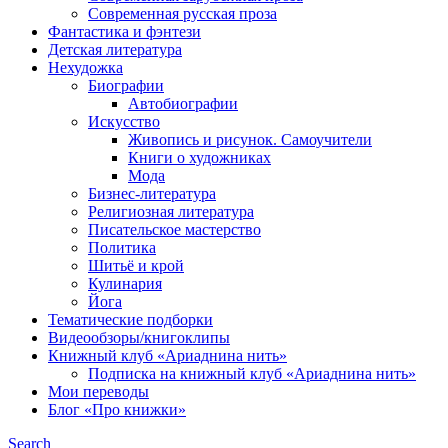
Современная русская проза
Фантастика и фэнтези
Детская литература
Нехудожка
Биографии
Автобиографии
Искусство
Живопись и рисунок. Самоучители
Книги о художниках
Мода
Бизнес-литература
Религиозная литература
Писательское мастерство
Политика
Шитьё и крой
Кулинария
Йога
Тематические подборки
Видеообзоры/книгоклипы
Книжный клуб «Ариаднина нить»
Подписка на книжный клуб «Ариаднина нить»
Мои переводы
Блог «Про книжки»
Search