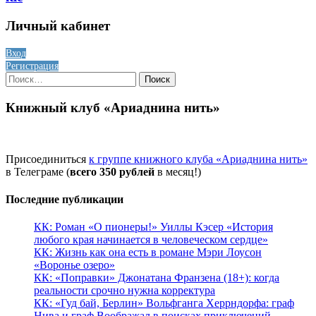
Личный кабинет
Вход
Регистрация
Найти:
Книжный клуб «Ариаднина нить»
Присоединиться
к группе книжного клуба «Ариаднина нить»
в Телеграме (
всего 350 рублей
в месяц!)
Последние публикации
КК: Роман «О пионеры!» Уиллы Кэсер «История
любого края начинается в человеческом сердце»
КК: Жизнь как она есть в романе Мэри Лоусон
«Воронье озеро»
КК: «Поправки» Джонатана Франзена (18+): когда
реальности срочно нужна корректура
КК: «Гуд бай, Берлин» Вольфганга Херрндорфа: граф
Нива и граф Воображал в поисках приключений