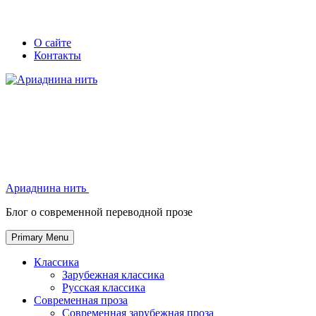
Skip
Secondary
Secondary
О сайте
to
Контакты
left
right
content
navigation
navigation
Ариаднина нить
Ариаднина нить
Блог о современной переводной прозе
Primary Menu
Классика
Зарубежная классика
Русская классика
Современная проза
Современная зарубежная проза