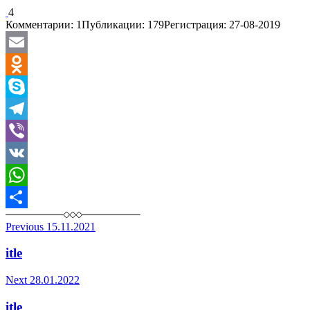
4
Комментарии: 1
Публикации: 179
Регистрация: 27-08-2019
Email
Odnoklassniki
Skype
Telegram
Viber
VK
WhatsApp
Отправить
Post
Previous
15.11.2021
navigation
itle
Next
28.01.2022
itle