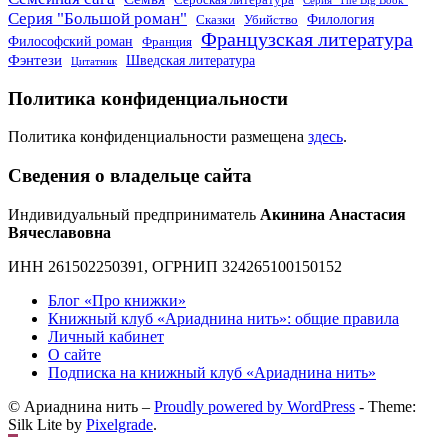
Серия "The Big Book"
Серия "Большой роман"
Филология
Сказки
Убийство
Французская литература
Философский роман
Франция
Фэнтези
Шведская литература
Цитатник
Политика конфиденциальности
Политика конфиденциальности размещена
здесь
.
Сведения о владельце сайта
Индивидуальный предприниматель
Акинина Анастасия
Вячеславовна
ИНН 261502250391, ОГРНИП 324265100150152
Блог «Про книжки»
Книжный клуб «Ариаднина нить»: общие правила
Личный кабинет
О сайте
Подписка на книжный клуб «Ариаднина нить»
© Ариаднина нить –
Proudly powered by WordPress
-
Theme:
Silk Lite by
Pixelgrade
.