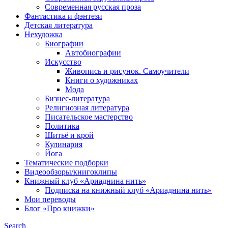
Современная русская проза
Фантастика и фэнтези
Детская литература
Нехудожка
Биографии
Автобиографии
Искусство
Живопись и рисунок. Самоучители
Книги о художниках
Мода
Бизнес-литература
Религиозная литература
Писательское мастерство
Политика
Шитьё и крой
Кулинария
Йога
Тематические подборки
Видеообзоры/книгоклипы
Книжный клуб «Ариаднина нить»
Подписка на книжный клуб «Ариаднина нить»
Мои переводы
Блог «Про книжки»
Search