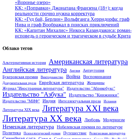
«Воронье озеро»
КК: «Поправки» Джонатана Франзена (18+): когда
реальности срочно нужна корректура
КК: «Гуд бай, Берлин» Вольфганга Херрндорфа: граф
Нива и граф Воображал в поисках приключений
КК: «Капитан Михалис» Никоса Казандзакиса: роман-
исповедь о героическом и трагическом в судьбе Крита
Облако тегов
Американская литература
Альтернативная история
Английская литература
Антиутопия
Англия
Война
Воспоминания
Букеровская премия
Викторианство
Еврейская литература
Женщины
Документальная проза
Журнал "Иностранная литература"
Издательство "Абрикобукс"
Издательство "Азбука"
Издательство "Книжники"
Индия
Издательство "МИФ"
Интеллектуальная проза
Испания
Литература XXI века
Литература XIX века
Литература XX века
Любовь
Модернизм
Немецкая литература
Нобелевская премия по литературе
Политика
Путешествие
Психологический роман
Религиозная литература
Семейная сага
Семья
Сербская литература