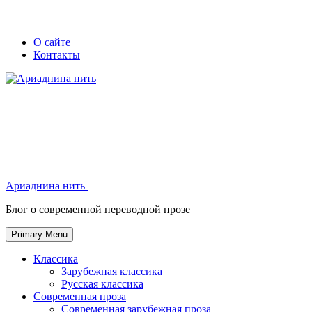
Skip
Secondary
Secondary
О сайте
to
Контакты
left
right
content
navigation
navigation
Ариаднина нить
Ариаднина нить
Блог о современной переводной прозе
Primary Menu
Классика
Зарубежная классика
Русская классика
Современная проза
Современная зарубежная проза