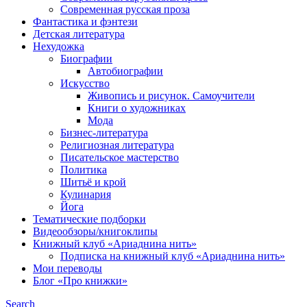
Современная русская проза
Фантастика и фэнтези
Детская литература
Нехудожка
Биографии
Автобиографии
Искусство
Живопись и рисунок. Самоучители
Книги о художниках
Мода
Бизнес-литература
Религиозная литература
Писательское мастерство
Политика
Шитьё и крой
Кулинария
Йога
Тематические подборки
Видеообзоры/книгоклипы
Книжный клуб «Ариаднина нить»
Подписка на книжный клуб «Ариаднина нить»
Мои переводы
Блог «Про книжки»
Search