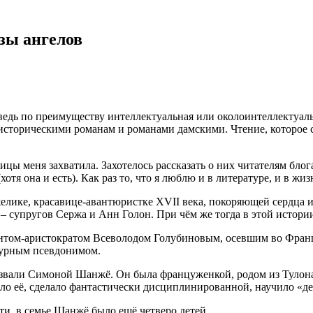
зы ангелов
 ведь по преимуществу интеллектуальная или околоинтеллектуаль
историческими романам и романами дамскими. Чтение, которое с
ницы меня захватила. Захотелось рассказать о них читателям бло
тя она и есть). Как раз то, что я люблю и в литературе, и в жиз
желике, красавице-авантюристке XVII века, покоряющей сердца
 супругов Сержа и Анн Голон. При чём же тогда в этой истории
рантом-аристократом Всеволодом Голубиновым, осевшим во Фран
турным псевдонимом.
звали Симоной Шанжё. Он была француженкой, родом из Тулона.
лило её, сделало фантастически дисциплинированной, научило «де
ти, в семье Шанжё было ещё четверо детей.