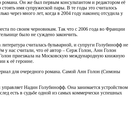
о романа. Он же был первым консультантом и редактором её
 стоять имя супружеской пары. В те годы это считалось
о через много лет, когда в 2004 году наконец отсудила у
еста по своим черновикам. Так что с 2006 года во Франции
ельнице было не суждено закончить.
 литература считалась бульварной, и супруги Голубинофф не
 у нас считали, что её автор – Серж Голон, Анн Голон
Анн Голон приезжала на Московскую международную книжную
и к её героине.
атериал для очередного романа. Самой Анн Голон (Симоны
 управляет Надин Голубинофф. Она занимается устройством
 след есть в судьбе одной из самых коммерчески успешных