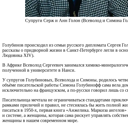
Супруги Серж и Анн Голон (Всеволод и Симона Го
Голубинов происходил из семьи русского дипломата Сергея Го
рассказы о придворной жизни в Санкт-Петербурге легли в осн
Людовика XIV).
В Африке Всеволод Сергеевич занимался химико-минералогиче
полученной в университете в Нанси.
У супругов Голубиновых, Всеволода и Симоны, родилось четве
объёме писательской работы Симона Голубинофф сама вела дома
исключительно на французском, а по-русски говорил лишь со 
Писательница мечтала не ограничиваться стандартами приключе
рамками приличий и правил, не стеснялась бы жить полной ж
писаться в 1950-х, первая книга «Анжелика. Маркиза ангелов»
и системе, а женщины, которая сама рискует управлять собст
женщины в нашем современном мире.