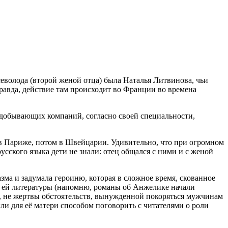
еволода (второй женой отца) была Наталья Литвинова, чьи
равда, действие там происходит во Франции во времена
одобывающих компаний, согласно своей специальности,
 в Париже, потом в Швейцарии. Удивительно, что при огромном
усского языка дети не знали: отец общался с ними и с женой
ма и задумала героиню, которая в сложное время, скованное
й ей литературы (напомню, романы об Анжелике начали
ы, не жертвы обстоятельств, вынужденной покоряться мужчинам
и для её матери способом поговорить с читателями о роли