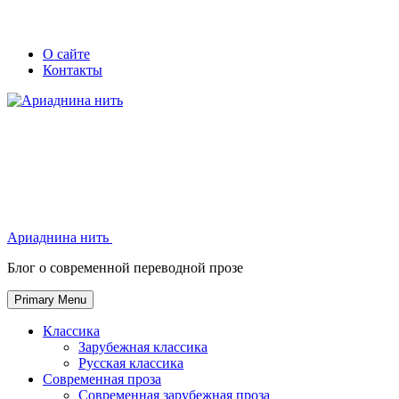
Skip
Secondary
Secondary
О сайте
to
Контакты
left
right
content
navigation
navigation
Ариаднина нить
Ариаднина нить
Блог о современной переводной прозе
Primary Menu
Классика
Зарубежная классика
Русская классика
Современная проза
Современная зарубежная проза