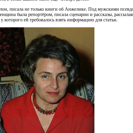
олон, писала не только книги об Анжелике. Под мужскими псев
нщина была репортёром, писала сценарии и рассказы, рассылая 
у которого ей требовалось взять информацию для статьи.