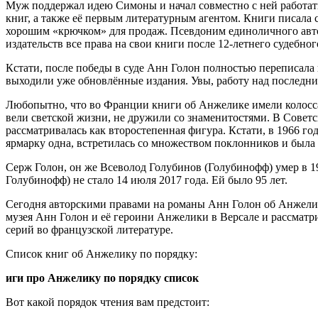
Муж поддержал идею Симоны и начал совместно с ней работать
книг, а также её первым литературным агентом. Книги писала 
хорошим «крючком» для продаж. Псевдоним единоличного автора
издательств все права на свои книги после 12-летнего судебног
Кстати, после победы в суде Анн Голон полностью переписала
выходили уже обновлённые издания. Увы, работу над последн
Любопытно, что во Франции книги об Анжелике имели колоссал
вели светской жизни, не дружили со знаменитостями. В Советс
рассматривалась как второстепенная фигура. Кстати, в 1966 
ярмарку одна, встретилась со множеством поклонников и была 
Серж Голон, он же Всеволод Голубинов (Голубинофф) умер в 1
Голубинофф) не стало 14 июля 2017 года. Ей было 95 лет.
Сегодня авторскими правами на романы Анн Голон об Анжелик
музея Анн Голон и её героини Анжелики в Версале и рассматри
серий во французской литературе.
Список книг об Анжелику по порядку:
иги про Анжелику по порядку список
Вот какой порядок чтения вам предстоит: