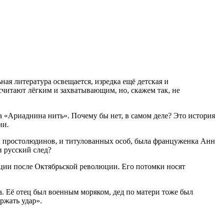
ная литература освещается, изредка ещё детская и
читают лёгким и захватывающим, но, скажем так, не
га «Ариаднина нить». Почему бы нет, в самом деле? Это история
ни.
 и простолюдинов, и титулованных особ, была француженка Анн
 русский след?
ции после Октябрьской революции. Его потомки носят
 Её отец был военным моряком, дед по матери тоже был
ржать удар».