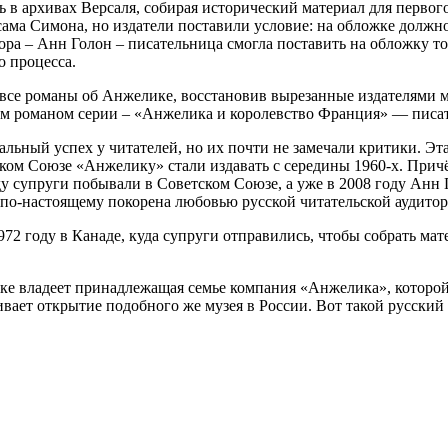
 в архивах Версаля, собирая исторический материал для первог
сама Симона, но издатели поставили условие: на обложке должно
 – Анн Голон – писательница смогла поставить на обложку тольк
о процесса.
 все романы об Анжелике, восстановив вырезанные издателями м
им романом серии – «Анжелика и королевство Франция» — писат
ьный успех у читателей, но их почти не замечали критики. Эта
ком Союзе «Анжелику» стали издавать с середины 1960-х. Причём
году супруги побывали в Советском Союзе, а уже в 2008 году 
по-настоящему покорена любовью русской читательской аудитори
972 году в Канаде, куда супруги отправились, чтобы собрать м
е владеет принадлежащая семье компания «Анжелика», которой
вает открытие подобного же музея в России. Вот такой русский