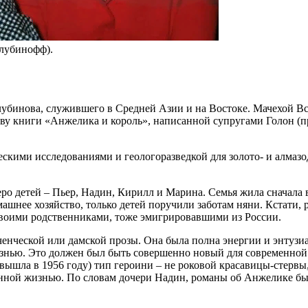
лубинофф).
лубинова, служившего в Средней Азии и на Востоке. Мачехой Вс
ову книги «Анжелика и король», написанной супругами Голон (п
скими исследованиями и геологоразведкой для золото- и алмаз
ро детей – Пьер, Надин, Кирилл и Марина. Семья жила сначала
шнее хозяйство, только детей поручили заботам няни. Кстати, р
своими родственниками, тоже эмигрировавшими из России.
нческой или дамской прозы. Она была полна энергии и энтузиаз
изнью. Это должен был быть совершенно новый для современно
 вышла в 1956 году) тип героини – не роковой красавицы-стерв
венной жизнью. По словам дочери Надин, романы об Анжелике был