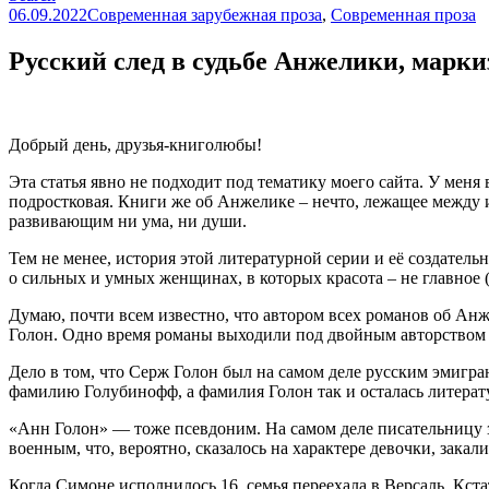
06.09.2022
Современная зарубежная проза
,
Современная проза
Русский след в судьбе Анжелики, марки
Добрый день, друзья-книголюбы!
Эта статья явно не подходит под тематику моего сайта. У меня
подростковая. Книги же об Анжелике – нечто, лежащее между 
развивающим ни ума, ни души.
Тем не менее, история этой литературной серии и её создатель
о сильных и умных женщинах, в которых красота – не главное (хо
Думаю, почти всем известно, что автором всех романов об Ан
Голон. Одно время романы выходили под двойным авторством –
Дело в том, что Серж Голон был на самом деле русским эмиг
фамилию Голубинофф, а фамилия Голон так и осталась литера
«Анн Голон» — тоже псевдоним. На самом деле писательницу 
военным, что, вероятно, сказалось на характере девочки, зака
Когда Симоне исполнилось 16, семья переехала в Версаль. Кста