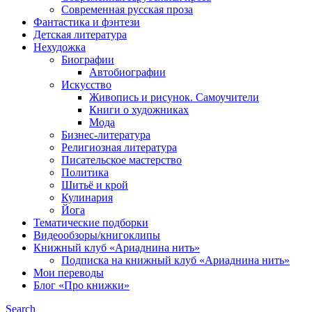
Современная русская проза
Фантастика и фэнтези
Детская литература
Нехудожка
Биографии
Автобиографии
Искусство
Живопись и рисунок. Самоучители
Книги о художниках
Мода
Бизнес-литература
Религиозная литература
Писательское мастерство
Политика
Шитьё и крой
Кулинария
Йога
Тематические подборки
Видеообзоры/книгоклипы
Книжный клуб «Ариаднина нить»
Подписка на книжный клуб «Ариаднина нить»
Мои переводы
Блог «Про книжки»
Search