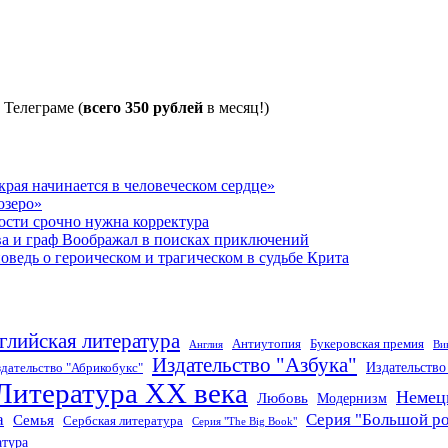
 Телеграме (
всего 350 рублей
в месяц!)
рая начинается в человеческом сердце»
озеро»
ости срочно нужна корректура
ва и граф Воображал в поисках приключений
ведь о героическом и трагическом в судьбе Крита
глийская литература
Антиутопия
Букеровская премия
Англия
Ви
Издательство "Азбука"
Издательств
дательство "Абрикобукс"
Литература XX века
Немец
Любовь
Модернизм
а
Серия "Большой р
Семья
Сербская литература
Серия "The Big Book"
атура