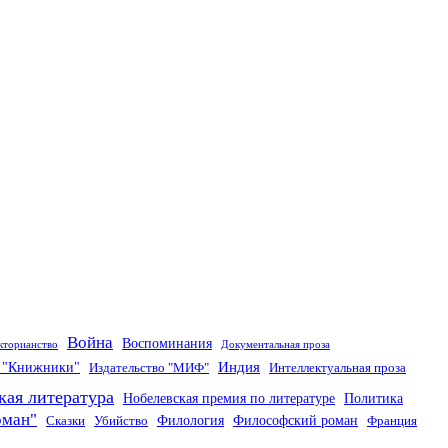
Война
Воспоминания
кторианство
Документальная проза
Индия
о "Книжники"
Издательство "МИФ"
Интеллектуальная проза
кая литература
Нобелевская премия по литературе
Политика
оман"
Филология
Философский роман
Сказки
Убийство
Франция