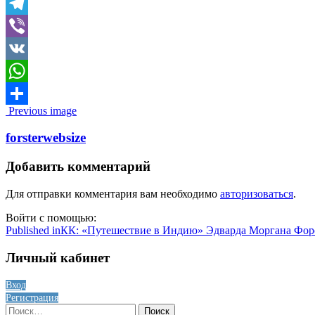
Skype
Telegram
Viber
VK
WhatsApp
Image
Previous image
Отправить
navigation
forsterwebsize
Добавить комментарий
Для отправки комментария вам необходимо
авторизоваться
.
Войти с помощью:
Навигация
Published in
КК: «Путешествие в Индию» Эдварда Моргана Форс
по
Личный кабинет
записям
Вход
Регистрация
Найти: