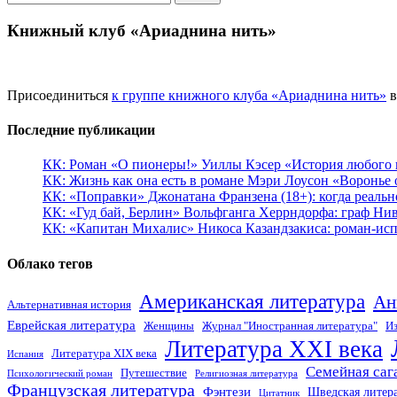
Книжный клуб «Ариаднина нить»
Присоединиться
к группе книжного клуба «Ариаднина нить»
в
Последние публикации
КК: Роман «О пионеры!» Уиллы Кэсер «История любого к
КК: Жизнь как она есть в романе Мэри Лоусон «Воронье 
КК: «Поправки» Джонатана Франзена (18+): когда реальн
КК: «Гуд бай, Берлин» Вольфганга Херрндорфа: граф Ни
КК: «Капитан Михалис» Никоса Казандзакиса: роман-испо
Облако тегов
Американская литература
Ан
Альтернативная история
Еврейская литература
Женщины
Журнал "Иностранная литература"
Из
Литература XXI века
Литература XIX века
Испания
Семейная саг
Путешествие
Психологический роман
Религиозная литература
Французская литература
Фэнтези
Шведская литер
Цитатник