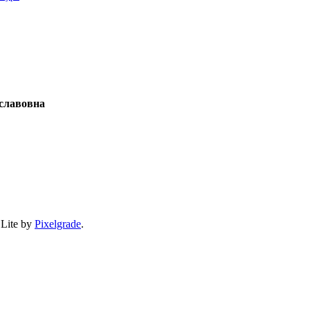
славовна
 Lite by
Pixelgrade
.