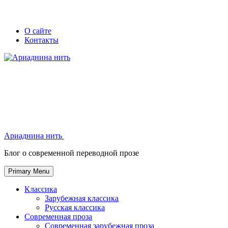
Skip
Secondary
Secondary
О сайте
to
Контакты
left
right
content
navigation
navigation
Ариаднина нить
Ариаднина нить
Блог о современной переводной прозе
Primary Menu
Классика
Зарубежная классика
Русская классика
Современная проза
Современная зарубежная проза