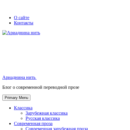
Skip
Secondary
Secondary
О сайте
to
Контакты
left
right
content
navigation
navigation
Ариаднина нить
Ариаднина нить
Блог о современной переводной прозе
Primary Menu
Классика
Зарубежная классика
Русская классика
Современная проза
Современная зарубежная проза