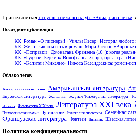
Присоединиться
к группе книжного клуба «Ариаднина нить»
в
Последние публикации
КК: Роман «О пионеры!» Уиллы Кэсер «История любого к
КК: Жизнь как она есть в романе Мэри Лоусон «Воронье 
КК: «Поправки» Джонатана Франзена (18+): когда реальн
КК: «Гуд бай, Берлин» Вольфганга Херрндорфа: граф Ни
КК: «Капитан Михалис» Никоса Казандзакиса: роман-испо
Облако тегов
Американская литература
Ан
Альтернативная история
Еврейская литература
Женщины
Журнал "Иностранная литература"
Из
Литература XXI века
Литература XIX века
Испания
Семейная саг
Путешествие
Психологический роман
Религиозная литература
Французская литература
Фэнтези
Шведская литер
Цитатник
Политика конфиденциальности