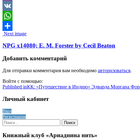
Viber
VK
WhatsApp
Image
Next image
Отправить
navigation
NPG x14080; E. M. Forster by Cecil Beaton
Добавить комментарий
Для отправки комментария вам необходимо
авторизоваться
.
Войти с помощью:
Навигация
Published in
КК: «Путешествие в Индию» Эдварда Моргана Форс
по
Личный кабинет
записям
Вход
Регистрация
Найти:
Книжный клуб «Ариаднина нить»