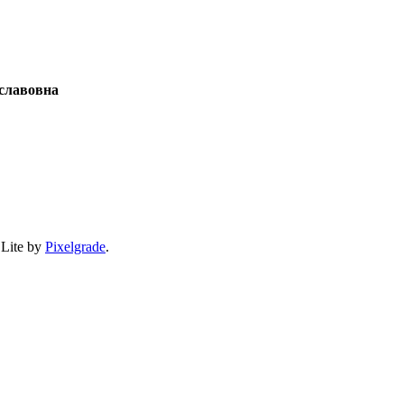
славовна
 Lite by
Pixelgrade
.