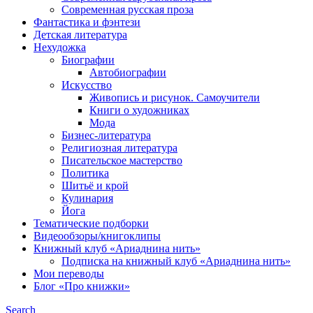
Современная русская проза
Фантастика и фэнтези
Детская литература
Нехудожка
Биографии
Автобиографии
Искусство
Живопись и рисунок. Самоучители
Книги о художниках
Мода
Бизнес-литература
Религиозная литература
Писательское мастерство
Политика
Шитьё и крой
Кулинария
Йога
Тематические подборки
Видеообзоры/книгоклипы
Книжный клуб «Ариаднина нить»
Подписка на книжный клуб «Ариаднина нить»
Мои переводы
Блог «Про книжки»
Search