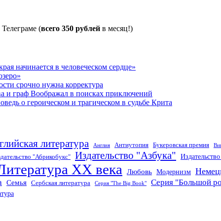
 Телеграме (
всего 350 рублей
в месяц!)
рая начинается в человеческом сердце»
озеро»
ости срочно нужна корректура
ва и граф Воображал в поисках приключений
ведь о героическом и трагическом в судьбе Крита
глийская литература
Антиутопия
Букеровская премия
Англия
Ви
Издательство "Азбука"
Издательств
дательство "Абрикобукс"
Литература XX века
Немец
Любовь
Модернизм
а
Серия "Большой р
Семья
Сербская литература
Серия "The Big Book"
атура