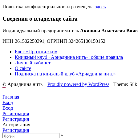
Политика конфиденциальности размещена
здесь
.
Сведения о владельце сайта
Индивидуальный предприниматель
Акинина Анастасия Вяче
ИНН 261502250391, ОГРНИП 324265100150152
Блог «Про книжки»
Книжный клуб «Ариаднина нить»: общие правила
Личный кабинет
О сайте
Подписка на книжный клуб «Ариаднина нить»
© Ариаднина нить –
Proudly powered by WordPress
-
Theme: Silk
Главная
Вход
Вход
Регистрация
Регистрация
Авторизация
Регистрация
*