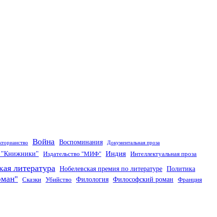
Война
Воспоминания
кторианство
Документальная проза
Индия
о "Книжники"
Издательство "МИФ"
Интеллектуальная проза
кая литература
Нобелевская премия по литературе
Политика
оман"
Филология
Философский роман
Сказки
Убийство
Франция