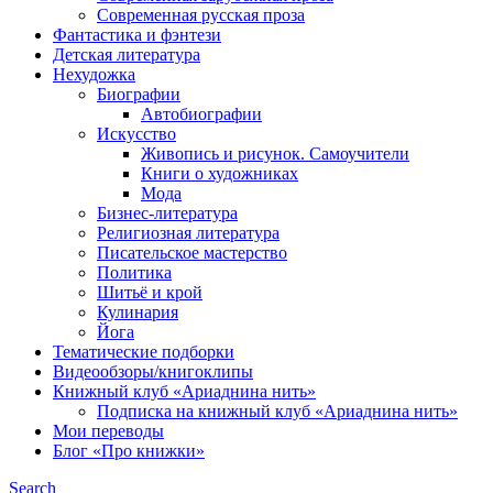
Современная русская проза
Фантастика и фэнтези
Детская литература
Нехудожка
Биографии
Автобиографии
Искусство
Живопись и рисунок. Самоучители
Книги о художниках
Мода
Бизнес-литература
Религиозная литература
Писательское мастерство
Политика
Шитьё и крой
Кулинария
Йога
Тематические подборки
Видеообзоры/книгоклипы
Книжный клуб «Ариаднина нить»
Подписка на книжный клуб «Ариаднина нить»
Мои переводы
Блог «Про книжки»
Search