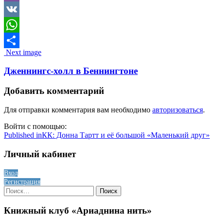
Viber
VK
WhatsApp
Image
Next image
Отправить
navigation
Дженнингс-холл в Беннингтоне
Добавить комментарий
Для отправки комментария вам необходимо
авторизоваться
.
Войти с помощью:
Навигация
Published in
КК: Донна Тартт и её большой «Маленький друг»
по
Личный кабинет
записям
Вход
Регистрация
Найти:
Книжный клуб «Ариаднина нить»