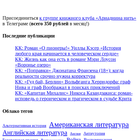
Присоединиться
к группе книжного клуба «Ариаднина нить»
в Телеграме (
всего 350 рублей
в месяц!)
Последние публикации
КК: Роман «О пионеры!» Уиллы Кэсер «История
любого края начинается в человеческом сердце»
КК: Жизнь как она есть в романе Мэри Лоусон
«Воронье озеро»
КК: «Поправки» Джонатана Франзена (18+): когда
реальности срочно нужна корректура
КК: «Гуд бай, Берлин» Вольфганга Херрндорфа: граф
Нива и граф Воображал в поисках приключений
КК: «Капитан Михалис» Никоса Казандзакиса: роман-
исповедь о героическом и трагическом в судьбе Крита
Облако тегов
Американская литература
Альтернативная история
Английская литература
Антиутопия
Англия
Война
Воспоминания
Букеровская премия