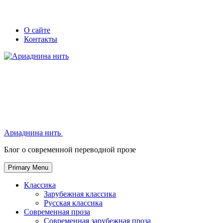
Skip
Secondary
Secondary
О сайте
to
Контакты
left
right
content
navigation
navigation
Ариаднина нить
Ариаднина нить
Блог о современной переводной прозе
Primary Menu
Классика
Зарубежная классика
Русская классика
Современная проза
Современная зарубежная проза