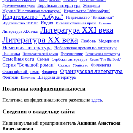
Викторианство
Еврейская литература
Женщины
Документальная проза
Журнал "Иностранная литература"
Издательство "Абрикобукс"
Издательство "Азбука"
Издательство "Книжники"
Индия
Издательство "МИФ"
Интеллектуальная проза
Испания
Литература XXI века
Литература XIX века
Литература XX века
Любовь
Модернизм
Немецкая литература
Нобелевская премия по литературе
Политика
Путешествие
Психологический роман
Религиозная литература
Семейная сага
Семья
Сербская литература
Серия "The Big Book"
Серия "Большой роман"
Филология
Сказки
Убийство
Французская литература
Философский роман
Франция
Фэнтези
Шведская литература
Цитатник
Политика конфиденциальности
Политика конфиденциальности размещена
здесь
.
Сведения о владельце сайта
Индивидуальный предприниматель
Акинина Анастасия
Вячеславовна