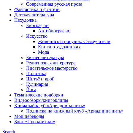
Современная русская проза
Фантастика и фэнтези
Детская литература
Нехудожка
Биографии
Автобиографии
Искусство
Живопись и рисунок. Самоучители
Книги о художниках
Мода
Бизнес-литература
Религиозная литература
Писательское мастерство
Политика
Шитьё и крой
Кулинария
Йога
Тематические подборки
Видеообзоры/книгоклипы
Книжный клуб «Ариаднина нить»
Подписка на книжный клуб «Ариаднина нить»
Мои переводы
Блог «Про книжки»
Search