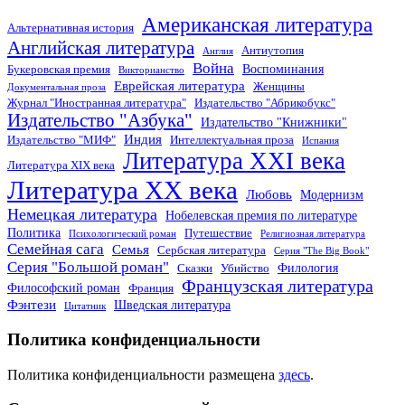
Американская литература
Альтернативная история
Английская литература
Антиутопия
Англия
Война
Воспоминания
Букеровская премия
Викторианство
Еврейская литература
Женщины
Документальная проза
Журнал "Иностранная литература"
Издательство "Абрикобукс"
Издательство "Азбука"
Издательство "Книжники"
Индия
Издательство "МИФ"
Интеллектуальная проза
Испания
Литература XXI века
Литература XIX века
Литература XX века
Любовь
Модернизм
Немецкая литература
Нобелевская премия по литературе
Политика
Путешествие
Психологический роман
Религиозная литература
Семейная сага
Семья
Сербская литература
Серия "The Big Book"
Серия "Большой роман"
Филология
Сказки
Убийство
Французская литература
Философский роман
Франция
Фэнтези
Шведская литература
Цитатник
Политика конфиденциальности
Политика конфиденциальности размещена
здесь
.