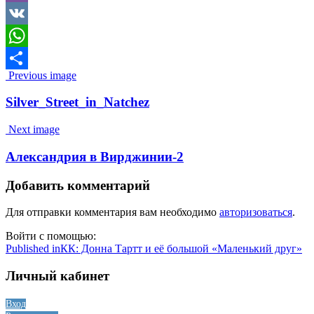
Viber
VK
WhatsApp
Image
Previous image
Отправить
navigation
Silver_Street_in_Natchez
Next image
Александрия в Вирджинии-2
Добавить комментарий
Для отправки комментария вам необходимо
авторизоваться
.
Войти с помощью:
Навигация
Published in
КК: Донна Тартт и её большой «Маленький друг»
по
Личный кабинет
записям
Вход