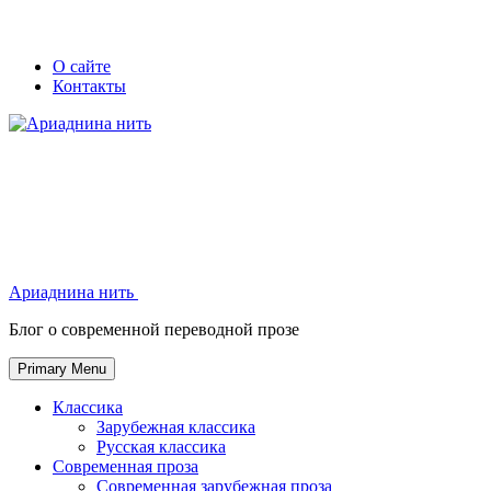
Skip
Secondary
Secondary
О сайте
to
Контакты
left
right
content
navigation
navigation
Ариаднина нить
Ариаднина нить
Блог о современной переводной прозе
Primary Menu
Классика
Зарубежная классика
Русская классика
Современная проза
Современная зарубежная проза