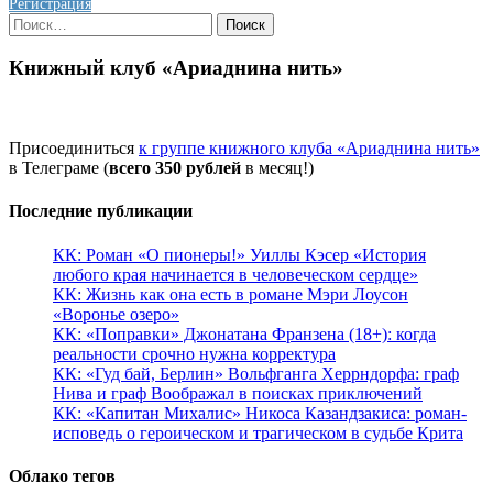
Регистрация
Найти:
Книжный клуб «Ариаднина нить»
Присоединиться
к группе книжного клуба «Ариаднина нить»
в Телеграме (
всего 350 рублей
в месяц!)
Последние публикации
КК: Роман «О пионеры!» Уиллы Кэсер «История
любого края начинается в человеческом сердце»
КК: Жизнь как она есть в романе Мэри Лоусон
«Воронье озеро»
КК: «Поправки» Джонатана Франзена (18+): когда
реальности срочно нужна корректура
КК: «Гуд бай, Берлин» Вольфганга Херрндорфа: граф
Нива и граф Воображал в поисках приключений
КК: «Капитан Михалис» Никоса Казандзакиса: роман-
исповедь о героическом и трагическом в судьбе Крита
Облако тегов