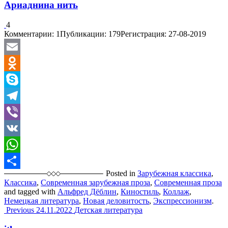
Ариаднина нить
4
Комментарии: 1
Публикации: 179
Регистрация: 27-08-2019
Email
Odnoklassniki
Skype
Telegram
Viber
VK
WhatsApp
Posted in
Зарубежная классика
,
Отправить
Классика
,
Современная зарубежная проза
,
Современная проза
and tagged with
Альфред Дёблин
,
Киностиль
,
Коллаж
,
Немецкая литература
,
Новая деловитость
,
Экспрессионизм
.
Post
Previous
24.11.2022
Детская литература
navigation