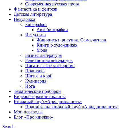
Современная русская проза
Фантастика и фэнтези
Детская литература
Нехудожка
Биографии
Автобиографии
Искусство
Живопись и рисунок. Самоучители
Книги о художниках
Мода
Бизнес-литература
Религиозная литература
Писательское мастерство
Политика
Шитьё и крой
Кулинария
Йога
Тематические подборки
Видеообзоры/книгоклипы
Книжный клуб «Ариаднина нить»
Подписка на книжный клуб «Ариаднина нить»
Мои переводы
Блог «Про книжки»
Search