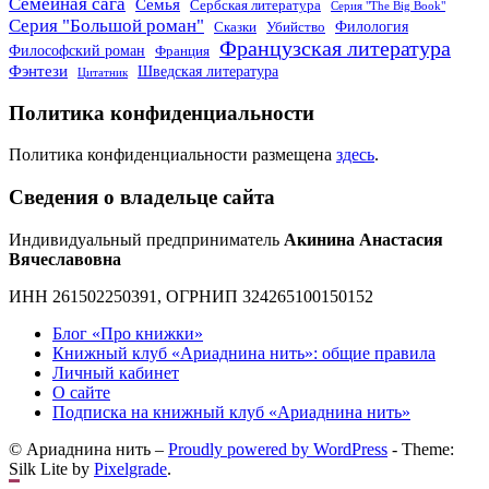
Семейная сага
Семья
Сербская литература
Серия "The Big Book"
Серия "Большой роман"
Филология
Сказки
Убийство
Французская литература
Философский роман
Франция
Фэнтези
Шведская литература
Цитатник
Политика конфиденциальности
Политика конфиденциальности размещена
здесь
.
Сведения о владельце сайта
Индивидуальный предприниматель
Акинина Анастасия
Вячеславовна
ИНН 261502250391, ОГРНИП 324265100150152
Блог «Про книжки»
Книжный клуб «Ариаднина нить»: общие правила
Личный кабинет
О сайте
Подписка на книжный клуб «Ариаднина нить»
© Ариаднина нить –
Proudly powered by WordPress
-
Theme:
Silk Lite by
Pixelgrade
.