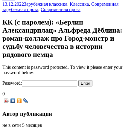
13.12.2022
Зарубежная классика
,
Классика
,
Современная
зарубежная проза
,
Современная проза
КК (с паролем): «Берлин —
Александрплац» Альфреда Дёблина:
роман-коллаж про Город-монстр и
судьбу человечества в истории
рядового немца
This content is password protected. To view it please enter your
password below:
Password:
0
Автор публикации
не в сети 5 месяцев