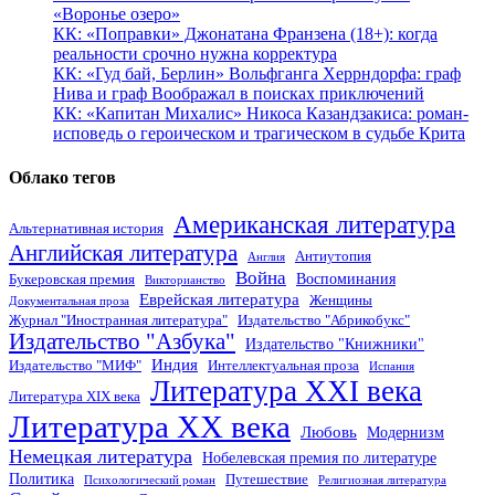
«Воронье озеро»
КК: «Поправки» Джонатана Франзена (18+): когда
реальности срочно нужна корректура
КК: «Гуд бай, Берлин» Вольфганга Херрндорфа: граф
Нива и граф Воображал в поисках приключений
КК: «Капитан Михалис» Никоса Казандзакиса: роман-
исповедь о героическом и трагическом в судьбе Крита
Облако тегов
Американская литература
Альтернативная история
Английская литература
Антиутопия
Англия
Война
Воспоминания
Букеровская премия
Викторианство
Еврейская литература
Женщины
Документальная проза
Журнал "Иностранная литература"
Издательство "Абрикобукс"
Издательство "Азбука"
Издательство "Книжники"
Индия
Издательство "МИФ"
Интеллектуальная проза
Испания
Литература XXI века
Литература XIX века
Литература XX века
Любовь
Модернизм
Немецкая литература
Нобелевская премия по литературе
Политика
Путешествие
Психологический роман
Религиозная литература