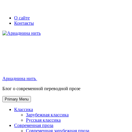
Skip
Secondary
Secondary
О сайте
to
Контакты
left
right
content
navigation
navigation
Ариаднина нить
Ариаднина нить
Блог о современной переводной прозе
Primary Menu
Классика
Зарубежная классика
Русская классика
Современная проза
Современная зарубежная проза