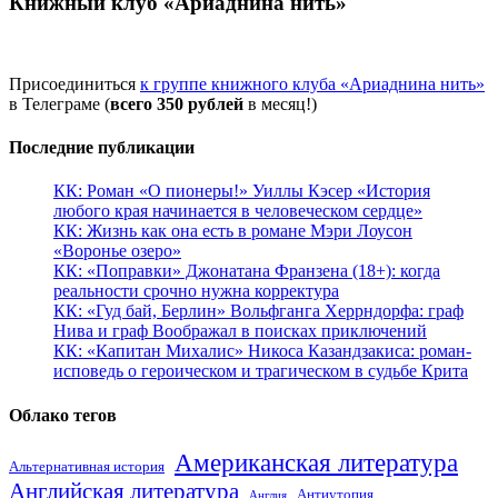
Книжный клуб «Ариаднина нить»
Присоединиться
к группе книжного клуба «Ариаднина нить»
в Телеграме (
всего 350 рублей
в месяц!)
Последние публикации
КК: Роман «О пионеры!» Уиллы Кэсер «История
любого края начинается в человеческом сердце»
КК: Жизнь как она есть в романе Мэри Лоусон
«Воронье озеро»
КК: «Поправки» Джонатана Франзена (18+): когда
реальности срочно нужна корректура
КК: «Гуд бай, Берлин» Вольфганга Херрндорфа: граф
Нива и граф Воображал в поисках приключений
КК: «Капитан Михалис» Никоса Казандзакиса: роман-
исповедь о героическом и трагическом в судьбе Крита
Облако тегов
Американская литература
Альтернативная история
Английская литература
Антиутопия
Англия