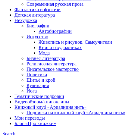
Современная русская проза
Фантастика и фэнтези
Детская литература
Нехудожка
Биографии
Автобиографии
Искусство
Живопись и рисунок. Самоучители
Книги о художниках
Мода
Бизнес-литература
Религиозная литература
Писательское мастерство
Политика
Шитьё и крой
Кулинария
Йога
Тематические подборки
Видеообзоры/книгоклипы
Книжный клуб «Ариаднина нить»
Подписка на книжный клуб «Ариаднина нить»
Мои переводы
Блог «Про книжки»
Search