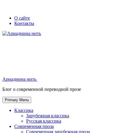
Skip
Secondary
Secondary
О сайте
to
Контакты
left
right
content
navigation
navigation
Ариаднина нить
Ариаднина нить
Блог о современной переводной прозе
Primary Menu
Классика
Зарубежная классика
Русская классика
Современная проза
Современная зарубежная проза