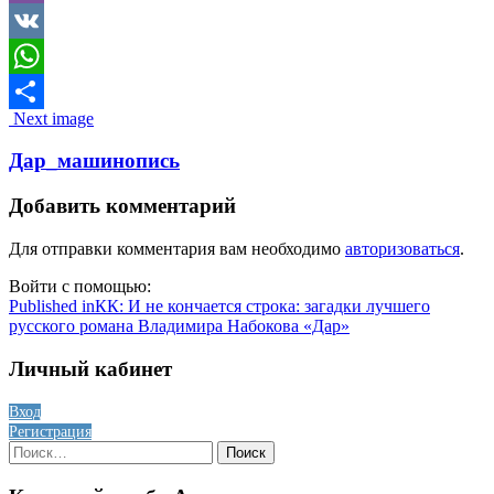
Viber
VK
WhatsApp
Image
Next image
Отправить
navigation
Дар_машинопись
Добавить комментарий
Для отправки комментария вам необходимо
авторизоваться
.
Войти с помощью:
Навигация
Published in
КК: И не кончается строка: загадки лучшего
русского романа Владимира Набокова «Дар»
по
записям
Личный кабинет
Вход
Регистрация
Найти: