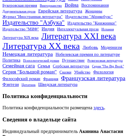
Война
Воспоминания
Букеровская премия
Викторианство
Еврейская литература
Женщины
Документальная проза
Журнал "Иностранная литература"
Издательство "Абрикобукс"
Издательство "Азбука"
Издательство "Книжники"
Индия
Издательство "МИФ"
Интеллектуальная проза
Испания
Литература XXI века
Литература XIX века
Литература XX века
Любовь
Модернизм
Немецкая литература
Нобелевская премия по литературе
Политика
Путешествие
Психологический роман
Религиозная литература
Семейная сага
Семья
Сербская литература
Серия "The Big Book"
Серия "Большой роман"
Филология
Сказки
Убийство
Французская литература
Философский роман
Франция
Фэнтези
Шведская литература
Цитатник
Политика конфиденциальности
Политика конфиденциальности размещена
здесь
.
Сведения о владельце сайта
Индивидуальный предприниматель
Акинина Анастасия