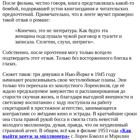
После фильма, честно говоря, книга представлялась какой-то
бомбой, подорвавшей устои книгоиздания и читательских
предпочтений. Примечательно, что в ленте звучит примерно
такой отзыв о романе:
«Конечно, это не литература. Как будто эта
женщина подслушала чужой разговор в туалете и
записала. Сплетни, слухи, интриги».
Собственно, после прочтения могу только всецело
подтвердить этот отзыв. Только без восторженного блеска в
глазах.
Сюжет таков: три девушки в Нью-Йорке в 1945 году
начинают реализовывать свои честолюбивые планы. Энн
только что переехала из захолустного Лоренсвиля, где её
ждало предсказуемое замужество и распланированная до
старости скучная жизнь, и благодаря выгодной внешности и
светскому воспитанию с ходу поступила на работу
секретаршей в престижное агентство, занимающееся
контрактами со звёздами кино и эстрады. В кратчайшие сроки
она стала правой рукой босса и смогла стать невестой
молодого миллионера, думая, правда, что он неудачливый
страховой агент. В общем, всё как в фильме 1953 года
«Как
выйти замуж за миллионера»
с Лорен Бэколл и Мэрилин