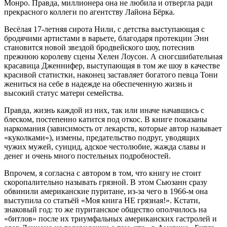
Монро. Правда, миллионера она не любила и отвергла ради
прекрасного коллеги по агентству Лайона Бёрка.
Весёлая 17-летняя сирота Нили, с детства выступающая с
бродячими артистами в варьете, благодаря протекции Энн
становится новой звездой бродвейского шоу, потеснив
прежнюю королеву сцены Хелен Лоусон. А сногсшибательная
красавица Дженнифер, выступающая в том же шоу в качестве
красивой статистки, наконец заставляет богатого певца Тони
жениться на себе в надежде на обеспеченную жизнь и
высокий статус матери семейства.
Правда, жизнь каждой из них, так или иначе начавшись с
блеском, постепенно катится под откос. В книге показаны
наркомания (зависимость от лекарств, которые автор называет
«куколками»), измены, предательство подруг, уводящих
чужих мужей, суицид, адское честолюбие, жажда славы и
денег и очень много постельных подробностей.
Впрочем, я согласна с автором в том, что книгу не стоит
скоропалительно называть грязной. В этом Сьюзанн сразу
обвинили американские пуритане, из-за чего в 1966-м она
выступила со статьёй «Моя книга НЕ грязная!». Кстати,
знаковый год: то же пуританское общество ополчилось на
«битлов» после их триумфальных американских гастролей и