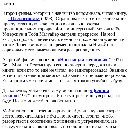
плоти!
Второй фильм, который я навязчиво вспоминала, читая книгу,
—
«Плезантвиль»
(1998). Странноватое, но интересное кино
про чувственную революцию в отдельно взятом
провинциальном городке. Фильм интересный, молодые Риз
Уизерспун и Тоби Магуайер сыграли прекрасно. На мой
взгляд, городок Плезантвиль немного похож на описанный в
книге Лоренсвиль и одновременно похож на Нью-Йорк
сороковых с его намечающимся раскрепощением.
А третий фильм – конечно,
«Настоящая женщина»
(1997) с
Бетт Мидлер. Рекомендую его посмотреть перед чтением
книги, если кто-то ещё не читал, но заинтересовался. Знание о
жизни писательницы многое добавляет к пониманию романа.
Если книга уже прочитана, то фильм только углубит фабулу.
Да, конечно, можно ещё саму экранизацию
«Долины
кукол»
(1967) посмотреть. Я не смотрела и не уверена, что
буду. Но это может быть любопытно.
Моё личное впечатление о романе «Долина кукол»: скорее
всего, перечитывать не буду, но почитать стоило, чтобы
разобраться в собственных жизненных устремлениях. Не
скажу, что книга шокировала, но обилие постельных тем в