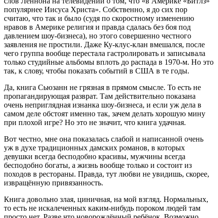
слов Леннона на телевидении о том, что «в Америке «Битлз»
популярнее Иисуса Христа». Собственно, я до сих пор
считаю, что так и было (судя по скоростному изменению
нравов в Америке религия и правда сдалась без боя под
давлением шоу-бизнеса), но этого совершенно честного
заявления не простили. Даже Ку-клус-клан вмешался, после
чего группа вообще перестала гастролировать и записывала
только студийные альбомы вплоть до распада в 1970-м. Но это
так, к слову, чтобы показать событий в США в те годы.
Да, книга Сьюзанн не грязная в прямом смысле. То есть не
пропагандирующая разврат. Там действительно показана
очень неприглядная изнанка шоу-бизнеса, и если уж дела в
самом деле обстоят именно так, зачем делать хорошую мину
при плохой игре? Но это не значит, что книга удачная.
Вот честно, мне она показалась слабой и написанной очень
уж в духе традиционных дамских романов, в которых
девушки всегда бесподобно красивы, мужчины всегда
бесподобно богаты, а жизнь вообще только и состоит из
походов в рестораны. Правда, тут любви не увидишь, скорее,
извращённую привязанность.
Книга довольно злая, циничная, на мой взгляд. Нормальных,
то есть не искалеченных каким-нибудь пороком людей там
просто нет. Разве что новорождённый ребёнок. Возможно,