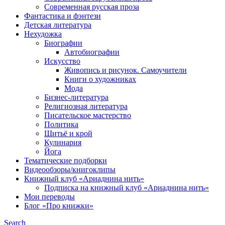
Современная русская проза
Фантастика и фэнтези
Детская литература
Нехудожка
Биографии
Автобиографии
Искусство
Живопись и рисунок. Самоучители
Книги о художниках
Мода
Бизнес-литература
Религиозная литература
Писательское мастерство
Политика
Шитьё и крой
Кулинария
Йога
Тематические подборки
Видеообзоры/книгоклипы
Книжный клуб «Ариаднина нить»
Подписка на книжный клуб «Ариаднина нить»
Мои переводы
Блог «Про книжки»
Search