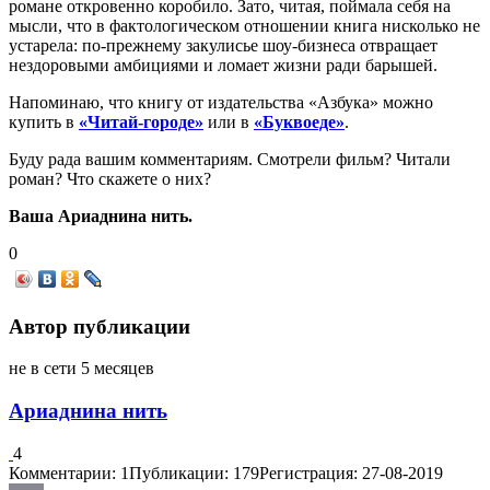
романе откровенно коробило. Зато, читая, поймала себя на
мысли, что в фактологическом отношении книга нисколько не
устарела: по-прежнему закулисье шоу-бизнеса отвращает
нездоровыми амбициями и ломает жизни ради барышей.
Напоминаю, что книгу от издательства «Азбука» можно
купить в
«Читай-городе»
или в
«Буквоеде»
.
Буду рада вашим комментариям. Смотрели фильм? Читали
роман? Что скажете о них?
Ваша Ариаднина нить.
0
Автор публикации
не в сети 5 месяцев
Ариаднина нить
4
Комментарии: 1
Публикации: 179
Регистрация: 27-08-2019