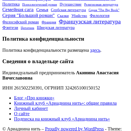
Политика
Путешествие
Психологический роман
Религиозная литература
Семейная сага
Семья
Сербская литература
Серия "The Big Book"
Серия "Большой роман"
Филология
Сказки
Убийство
Французская литература
Философский роман
Франция
Фэнтези
Шведская литература
Цитатник
Политика конфиденциальности
Политика конфиденциальности размещена
здесь
.
Сведения о владельце сайта
Индивидуальный предприниматель
Акинина Анастасия
Вячеславовна
ИНН 261502250391, ОГРНИП 324265100150152
Блог «Про книжки»
Книжный клуб «Ариаднина нить»: общие правила
Личный кабинет
О сайте
Подписка на книжный клуб «Ариаднина нить»
© Ариаднина нить –
Proudly powered by WordPress
-
Theme: