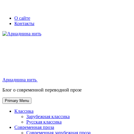
Skip
Secondary
Secondary
О сайте
to
Контакты
left
right
content
navigation
navigation
Ариаднина нить
Ариаднина нить
Блог о современной переводной прозе
Primary Menu
Классика
Зарубежная классика
Русская классика
Современная проза
Современная зарубежная проза