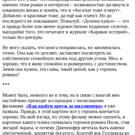
именно этим роман и интересен – возможностью заглянуть в
альковную жизнь и понять, что и «богатые тоже плачут».
Добавлю: и красивые тоже, да ещё как плачут. Но до
последнего не показывают. Пожалуй, «Долина кукол» — это
и правда более или менее художественно поданные сплетни,
наподобие того, что печатают в журнале «Караван историй»,
только без цензуры.
Не могу сказать, что книга понравилась, но запомнилась
точно. Она как-то цепляет, заставляет посмотреть на
собственную спокойную жизнь под другим углом. Мол, и
хорошо, что я живу спокойно и размеренно, с достоинством.
Зачем она нужна, эта слава, такой ценой, как у героинь
романа?
***
Может быть, немного не в тему, но в связи с книгой мне
настойчиво приходят ассоциации с несколькими
фильмами.
«Как выйти замуж за миллионера»
я уже
назвала. Правда, в этой картине всё у героинь кончается
хорошо. На мой взгляд, по этому фильму можно оценить, в
картинах какого плана снималась героиня романа Нили, став
звездой экрана, и почему Дженнифер мечтала быть навеки
обеспеченной, захомутав богатого. Золотой век Голливуда во