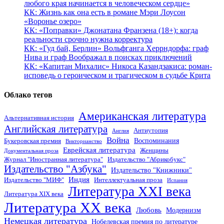
любого края начинается в человеческом сердце»
КК: Жизнь как она есть в романе Мэри Лоусон
«Воронье озеро»
КК: «Поправки» Джонатана Франзена (18+): когда
реальности срочно нужна корректура
КК: «Гуд бай, Берлин» Вольфганга Херрндорфа: граф
Нива и граф Воображал в поисках приключений
КК: «Капитан Михалис» Никоса Казандзакиса: роман-
исповедь о героическом и трагическом в судьбе Крита
Облако тегов
Американская литература
Альтернативная история
Английская литература
Антиутопия
Англия
Война
Воспоминания
Букеровская премия
Викторианство
Еврейская литература
Женщины
Документальная проза
Журнал "Иностранная литература"
Издательство "Абрикобукс"
Издательство "Азбука"
Издательство "Книжники"
Индия
Издательство "МИФ"
Интеллектуальная проза
Испания
Литература XXI века
Литература XIX века
Литература XX века
Любовь
Модернизм
Немецкая литература
Нобелевская премия по литературе