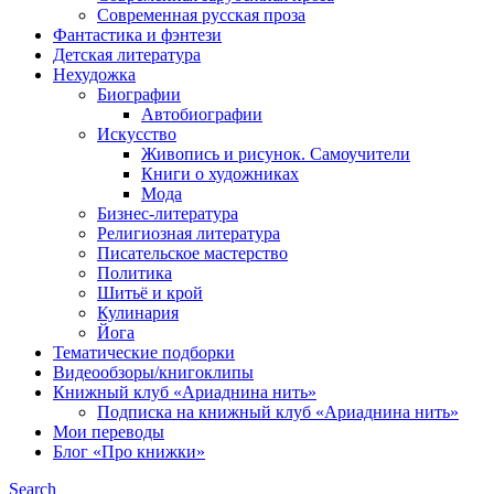
Современная русская проза
Фантастика и фэнтези
Детская литература
Нехудожка
Биографии
Автобиографии
Искусство
Живопись и рисунок. Самоучители
Книги о художниках
Мода
Бизнес-литература
Религиозная литература
Писательское мастерство
Политика
Шитьё и крой
Кулинария
Йога
Тематические подборки
Видеообзоры/книгоклипы
Книжный клуб «Ариаднина нить»
Подписка на книжный клуб «Ариаднина нить»
Мои переводы
Блог «Про книжки»
Search