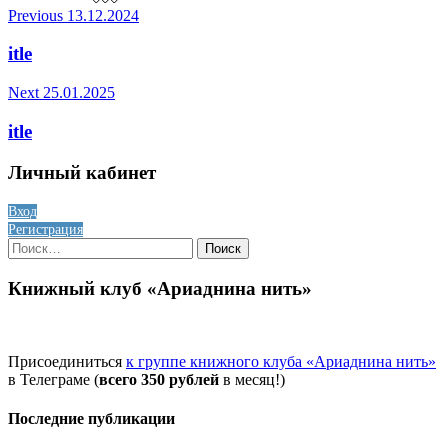
Отправить
Post
Previous
13.12.2024
navigation
itle
Next
25.01.2025
itle
Личный кабинет
Вход
Регистрация
Найти:
Книжный клуб «Ариаднина нить»
Присоединиться
к группе книжного клуба «Ариаднина нить»
в Телеграме (
всего 350 рублей
в месяц!)
Последние публикации