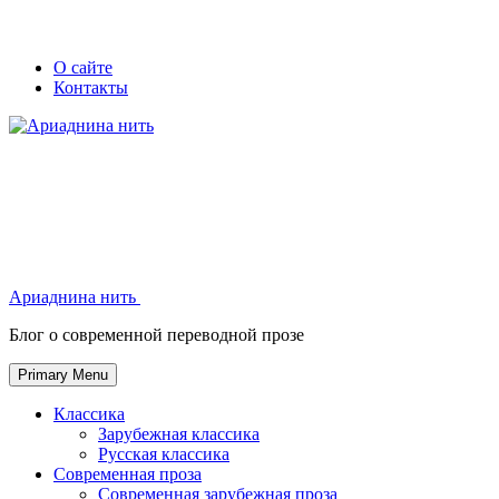
Skip
Secondary
Secondary
О сайте
to
Контакты
left
right
content
navigation
navigation
Ариаднина нить
Ариаднина нить
Блог о современной переводной прозе
Primary Menu
Классика
Зарубежная классика
Русская классика
Современная проза
Современная зарубежная проза