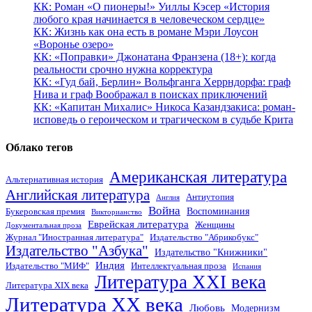
КК: Роман «О пионеры!» Уиллы Кэсер «История
любого края начинается в человеческом сердце»
КК: Жизнь как она есть в романе Мэри Лоусон
«Воронье озеро»
КК: «Поправки» Джонатана Франзена (18+): когда
реальности срочно нужна корректура
КК: «Гуд бай, Берлин» Вольфганга Херрндорфа: граф
Нива и граф Воображал в поисках приключений
КК: «Капитан Михалис» Никоса Казандзакиса: роман-
исповедь о героическом и трагическом в судьбе Крита
Облако тегов
Американская литература
Альтернативная история
Английская литература
Антиутопия
Англия
Война
Воспоминания
Букеровская премия
Викторианство
Еврейская литература
Женщины
Документальная проза
Журнал "Иностранная литература"
Издательство "Абрикобукс"
Издательство "Азбука"
Издательство "Книжники"
Индия
Издательство "МИФ"
Интеллектуальная проза
Испания
Литература XXI века
Литература XIX века
Литература XX века
Любовь
Модернизм