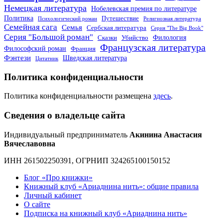
Немецкая литература
Нобелевская премия по литературе
Политика
Путешествие
Психологический роман
Религиозная литература
Семейная сага
Семья
Сербская литература
Серия "The Big Book"
Серия "Большой роман"
Филология
Сказки
Убийство
Французская литература
Философский роман
Франция
Фэнтези
Шведская литература
Цитатник
Политика конфиденциальности
Политика конфиденциальности размещена
здесь
.
Сведения о владельце сайта
Индивидуальный предприниматель
Акинина Анастасия
Вячеславовна
ИНН 261502250391, ОГРНИП 324265100150152
Блог «Про книжки»
Книжный клуб «Ариаднина нить»: общие правила
Личный кабинет
О сайте
Подписка на книжный клуб «Ариаднина нить»