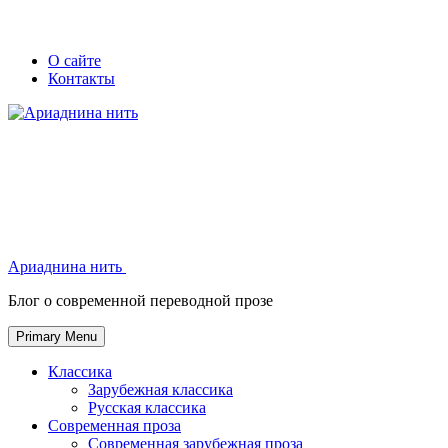
Skip
Secondary
Secondary
О сайте
to
Контакты
left
right
content
navigation
navigation
Ариаднина нить
Ариаднина нить
Блог о современной переводной прозе
Primary Menu
Классика
Зарубежная классика
Русская классика
Современная проза
Современная зарубежная проза