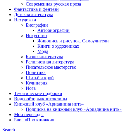
Современная русская проза
Фантастика и фэнтези
Детская литература
Нехудожка
Биографии
Автобиографии
Искусство
Живопись и рисунок. Самоучители
Книги о художниках
Мода
Бизнес-литература
Религиозная литература
Писательское мастерство
Политика
Шитьё и крой
Кулинария
Йога
Тематические подборки
Видеообзоры/книгоклипы
Книжный клуб «Ариаднина нить»
Подписка на книжный клуб «Ариаднина нить»
Мои переводы
Блог «Про книжки»
Search