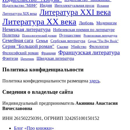
Индия
Издательство "МИФ"
Интеллектуальная проза
Испания
Литература XXI века
Литература XIX века
Литература XX века
Любовь
Модернизм
Немецкая литература
Нобелевская премия по литературе
Политика
Путешествие
Психологический роман
Религиозная литература
Семейная сага
Семья
Сербская литература
Серия "The Big Book"
Серия "Большой роман"
Филология
Сказки
Убийство
Французская литература
Философский роман
Франция
Фэнтези
Шведская литература
Цитатник
Политика конфиденциальности
Политика конфиденциальности размещена
здесь
.
Сведения о владельце сайта
Индивидуальный предприниматель
Акинина Анастасия
Вячеславовна
ИНН 261502250391, ОГРНИП 324265100150152
Блог «Про книжки»