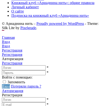
Книжный клуб «Ариаднина нить»: общие правила
Личный кабинет
О сайте
Подписка на книжный клуб «Ариаднина нить»
© Ариаднина нить –
Proudly powered by WordPress
-
Theme:
Silk Lite by
Pixelgrade
.
Главная
Вход
Вход
Регистрация
Регистрация
Авторизация
Регистрация
*
*
Войти с помощью:
Запомнить
Вход
Потеряли пароль ?
Авторизация
Регистрация
*
*