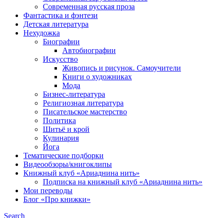
Современная русская проза
Фантастика и фэнтези
Детская литература
Нехудожка
Биографии
Автобиографии
Искусство
Живопись и рисунок. Самоучители
Книги о художниках
Мода
Бизнес-литература
Религиозная литература
Писательское мастерство
Политика
Шитьё и крой
Кулинария
Йога
Тематические подборки
Видеообзоры/книгоклипы
Книжный клуб «Ариаднина нить»
Подписка на книжный клуб «Ариаднина нить»
Мои переводы
Блог «Про книжки»
Search