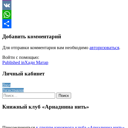
Viber
VK
WhatsApp
Отправить
Добавить комментарий
Для отправки комментария вам необходимо
авторизоваться
.
Войти с помощью:
Навигация
Published in
Хади Матар
по
Личный кабинет
записям
Вход
Регистрация
Найти:
Книжный клуб «Ариаднина нить»
Присоединиться
к группе книжного клуба «Ариаднина нить»