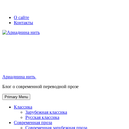
Skip
Secondary
Secondary
О сайте
to
Контакты
left
right
content
navigation
navigation
Ариаднина нить
Ариаднина нить
Блог о современной переводной прозе
Primary Menu
Классика
Зарубежная классика
Русская классика
Современная проза
Современная зарубежная проза