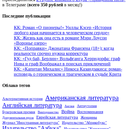
в Телеграме (
всего 350 рублей
в месяц!)
Последние публикации
КК: Роман «О пионеры!» Уиллы Кэсер «История
любого края начинается в человеческом сердце»
КК: Жизнь как она есть в романе Мэри Лоусон
«Воронье озеро»
КК: «Поправки» Джонатана Франзена (18+): когда
реальности срочно нужна корректура
КК: «Гуд бай, Берлин» Вольфганга Херрндорфа: граф
Нива и граф Воображал в поисках приключений
КК: «Капитан Михалис» Никоса Казандзакиса: роман-
исповедь о героическом и трагическом в судьбе Крита
Облако тегов
Американская литература
Альтернативная история
Английская литература
Антиутопия
Англия
Война
Воспоминания
Букеровская премия
Викторианство
Еврейская литература
Женщины
Документальная проза
Журнал "Иностранная литература"
Издательство "Абрикобукс"
Издательство "Азбука"
Издательство "Книжники"