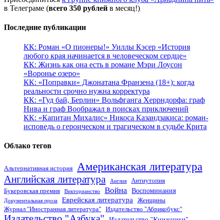
в Телеграме (
всего 350 рублей
в месяц!)
Последние публикации
КК: Роман «О пионеры!» Уиллы Кэсер «История
любого края начинается в человеческом сердце»
КК: Жизнь как она есть в романе Мэри Лоусон
«Воронье озеро»
КК: «Поправки» Джонатана Франзена (18+): когда
реальности срочно нужна корректура
КК: «Гуд бай, Берлин» Вольфганга Херрндорфа: граф
Нива и граф Воображал в поисках приключений
КК: «Капитан Михалис» Никоса Казандзакиса: роман-
исповедь о героическом и трагическом в судьбе Крита
Облако тегов
Американская литература
Альтернативная история
Английская литература
Антиутопия
Англия
Война
Воспоминания
Букеровская премия
Викторианство
Еврейская литература
Женщины
Документальная проза
Журнал "Иностранная литература"
Издательство "Абрикобукс"
Издательство "Азбука"
Издательство "Книжники"