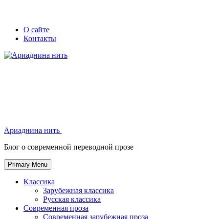
Skip
Secondary
Secondary
О сайте
to
Контакты
left
right
content
navigation
navigation
Ариаднина нить
Ариаднина нить
Блог о современной переводной прозе
Primary Menu
Классика
Зарубежная классика
Русская классика
Современная проза
Современная зарубежная проза