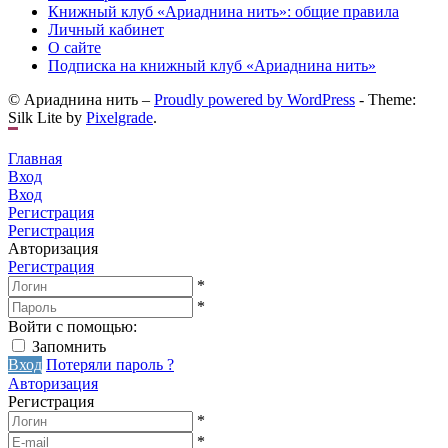
Книжный клуб «Ариаднина нить»: общие правила
Личный кабинет
О сайте
Подписка на книжный клуб «Ариаднина нить»
© Ариаднина нить –
Proudly powered by WordPress
-
Theme:
Silk Lite by
Pixelgrade
.
Главная
Вход
Вход
Регистрация
Регистрация
Авторизация
Регистрация
*
*
Войти с помощью:
Запомнить
Вход
Потеряли пароль ?
Авторизация
Регистрация
*
*