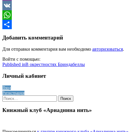
Viber
VK
WhatsApp
Отправить
Добавить комментарий
Для отправки комментария вам необходимо
авторизоваться
.
Войти с помощью:
Навигация
Published in
В окрестностях Бриндабеллы
по
Личный кабинет
записям
Вход
Регистрация
Найти:
Книжный клуб «Ариаднина нить»
Присоединиться
к группе книжного клуба «Ариаднина нить»