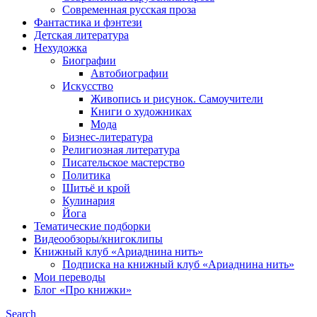
Современная русская проза
Фантастика и фэнтези
Детская литература
Нехудожка
Биографии
Автобиографии
Искусство
Живопись и рисунок. Самоучители
Книги о художниках
Мода
Бизнес-литература
Религиозная литература
Писательское мастерство
Политика
Шитьё и крой
Кулинария
Йога
Тематические подборки
Видеообзоры/книгоклипы
Книжный клуб «Ариаднина нить»
Подписка на книжный клуб «Ариаднина нить»
Мои переводы
Блог «Про книжки»
Search