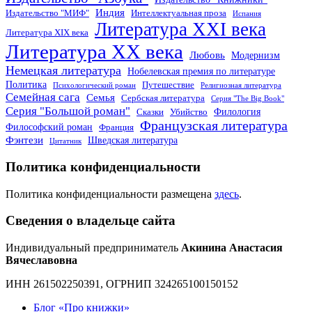
Индия
Издательство "МИФ"
Интеллектуальная проза
Испания
Литература XXI века
Литература XIX века
Литература XX века
Любовь
Модернизм
Немецкая литература
Нобелевская премия по литературе
Политика
Путешествие
Психологический роман
Религиозная литература
Семейная сага
Семья
Сербская литература
Серия "The Big Book"
Серия "Большой роман"
Филология
Сказки
Убийство
Французская литература
Философский роман
Франция
Фэнтези
Шведская литература
Цитатник
Политика конфиденциальности
Политика конфиденциальности размещена
здесь
.
Сведения о владельце сайта
Индивидуальный предприниматель
Акинина Анастасия
Вячеславовна
ИНН 261502250391, ОГРНИП 324265100150152
Блог «Про книжки»