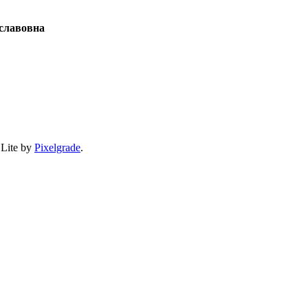
славовна
 Lite by
Pixelgrade
.