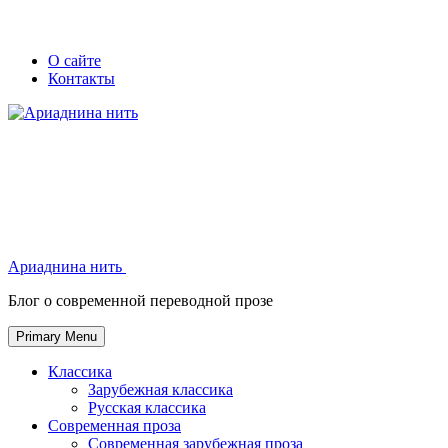
Skip
Secondary
Secondary
О сайте
to
Контакты
left
right
content
navigation
navigation
Ариаднина нить
Ариаднина нить
Блог о современной переводной прозе
Primary Menu
Классика
Зарубежная классика
Русская классика
Современная проза
Современная зарубежная проза