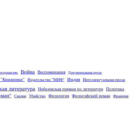
Война
Воспоминания
кторианство
Документальная проза
Индия
о "Книжники"
Издательство "МИФ"
Интеллектуальная проза
кая литература
Нобелевская премия по литературе
Политика
оман"
Филология
Философский роман
Сказки
Убийство
Франция