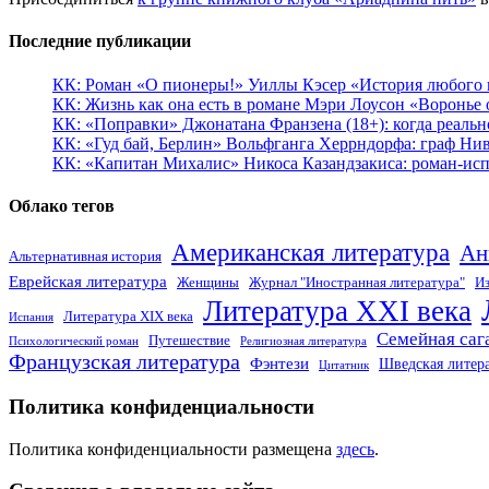
Последние публикации
КК: Роман «О пионеры!» Уиллы Кэсер «История любого к
КК: Жизнь как она есть в романе Мэри Лоусон «Воронье 
КК: «Поправки» Джонатана Франзена (18+): когда реальн
КК: «Гуд бай, Берлин» Вольфганга Херрндорфа: граф Ни
КК: «Капитан Михалис» Никоса Казандзакиса: роман-испо
Облако тегов
Американская литература
Ан
Альтернативная история
Еврейская литература
Женщины
Журнал "Иностранная литература"
Из
Литература XXI века
Литература XIX века
Испания
Семейная саг
Путешествие
Психологический роман
Религиозная литература
Французская литература
Фэнтези
Шведская литер
Цитатник
Политика конфиденциальности
Политика конфиденциальности размещена
здесь
.