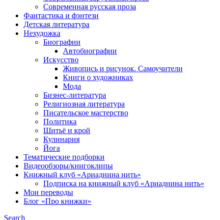
Современная русская проза
Фантастика и фэнтези
Детская литература
Нехудожка
Биографии
Автобиографии
Искусство
Живопись и рисунок. Самоучители
Книги о художниках
Мода
Бизнес-литература
Религиозная литература
Писательское мастерство
Политика
Шитьё и крой
Кулинария
Йога
Тематические подборки
Видеообзоры/книгоклипы
Книжный клуб «Ариаднина нить»
Подписка на книжный клуб «Ариаднина нить»
Мои переводы
Блог «Про книжки»
Search