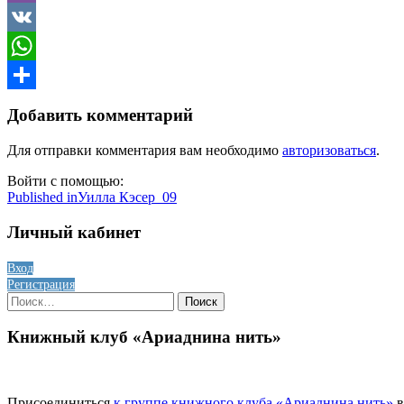
Viber
VK
WhatsApp
Отправить
Добавить комментарий
Для отправки комментария вам необходимо
авторизоваться
.
Войти с помощью:
Навигация
Published in
Уилла Кэсер_09
по
Личный кабинет
записям
Вход
Регистрация
Найти:
Книжный клуб «Ариаднина нить»
Присоединиться
к группе книжного клуба «Ариаднина нить»
в