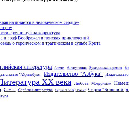
рая начинается в человеческом сердце»
озеро»
ости срочно нужна корректура
ва и граф Воображал в поисках приключений
ведь о героическом и трагическом в судьбе Крита
глийская литература
Антиутопия
Букеровская премия
Англия
Ви
Издательство "Азбука"
Издательств
дательство "Абрикобукс"
Литература XX века
Немец
Любовь
Модернизм
а
Серия "Большой р
Семья
Сербская литература
Серия "The Big Book"
атура