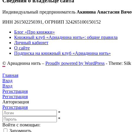
Сведения о владельце сайта
Индивидуальный предприниматель
Акинина Анастасия Вяче
ИНН 261502250391, ОГРНИП 324265100150152
Блог «Про книжки»
Книжный клуб «Ариаднина нить»: общие правила
Личный кабинет
О сайте
Подписка на книжный клуб «Ариаднина нить»
© Ариаднина нить –
Proudly powered by WordPress
-
Theme: Silk
Главная
Вход
Вход
Регистрация
Регистрация
Авторизация
Регистрация
*
*
Войти с помощью:
Запомнить