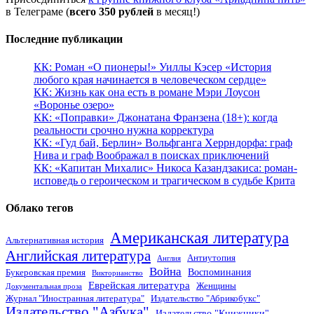
в Телеграме (
всего 350 рублей
в месяц!)
Последние публикации
КК: Роман «О пионеры!» Уиллы Кэсер «История
любого края начинается в человеческом сердце»
КК: Жизнь как она есть в романе Мэри Лоусон
«Воронье озеро»
КК: «Поправки» Джонатана Франзена (18+): когда
реальности срочно нужна корректура
КК: «Гуд бай, Берлин» Вольфганга Херрндорфа: граф
Нива и граф Воображал в поисках приключений
КК: «Капитан Михалис» Никоса Казандзакиса: роман-
исповедь о героическом и трагическом в судьбе Крита
Облако тегов
Американская литература
Альтернативная история
Английская литература
Антиутопия
Англия
Война
Воспоминания
Букеровская премия
Викторианство
Еврейская литература
Женщины
Документальная проза
Журнал "Иностранная литература"
Издательство "Абрикобукс"
Издательство "Азбука"
Издательство "Книжники"