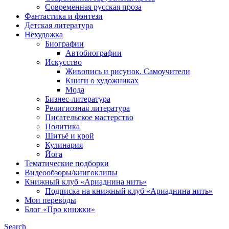
Современная русская проза
Фантастика и фэнтези
Детская литература
Нехудожка
Биографии
Автобиографии
Искусство
Живопись и рисунок. Самоучители
Книги о художниках
Мода
Бизнес-литература
Религиозная литература
Писательское мастерство
Политика
Шитьё и крой
Кулинария
Йога
Тематические подборки
Видеообзоры/книгоклипы
Книжный клуб «Ариаднина нить»
Подписка на книжный клуб «Ариаднина нить»
Мои переводы
Блог «Про книжки»
Search