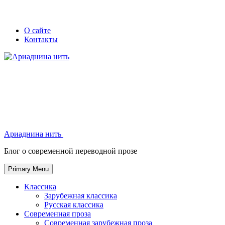
Skip
Secondary
Secondary
О сайте
to
Контакты
left
right
content
navigation
navigation
Ариаднина нить
Ариаднина нить
Блог о современной переводной прозе
Primary Menu
Классика
Зарубежная классика
Русская классика
Современная проза
Современная зарубежная проза