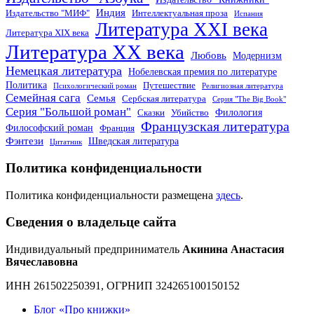
Индия
Издательство "МИФ"
Интеллектуальная проза
Испания
Литература XXI века
Литература XIX века
Литература XX века
Любовь
Модернизм
Немецкая литература
Нобелевская премия по литературе
Политика
Путешествие
Психологический роман
Религиозная литература
Семейная сага
Семья
Сербская литература
Серия "The Big Book"
Серия "Большой роман"
Филология
Сказки
Убийство
Французская литература
Философский роман
Франция
Фэнтези
Шведская литература
Цитатник
Политика конфиденциальности
Политика конфиденциальности размещена
здесь
.
Сведения о владельце сайта
Индивидуальный предприниматель
Акинина Анастасия
Вячеславовна
ИНН 261502250391, ОГРНИП 324265100150152
Блог «Про книжки»