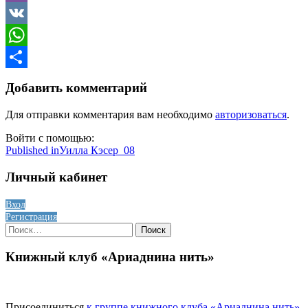
Viber
VK
WhatsApp
Отправить
Добавить комментарий
Для отправки комментария вам необходимо
авторизоваться
.
Войти с помощью:
Навигация
Published in
Уилла Кэсер_08
по
Личный кабинет
записям
Вход
Регистрация
Найти:
Книжный клуб «Ариаднина нить»
Присоединиться
к группе книжного клуба «Ариаднина нить»