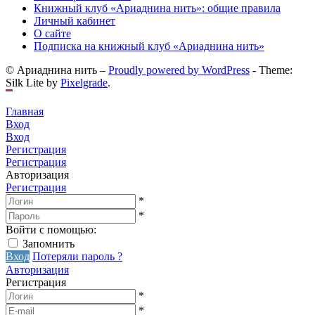
Книжный клуб «Ариаднина нить»: общие правила
Личный кабинет
О сайте
Подписка на книжный клуб «Ариаднина нить»
© Ариаднина нить –
Proudly powered by WordPress
-
Theme:
Silk Lite by
Pixelgrade
.
Главная
Вход
Вход
Регистрация
Регистрация
Авторизация
Регистрация
*
*
Войти с помощью:
Запомнить
Вход
Потеряли пароль ?
Авторизация
Регистрация
*
*