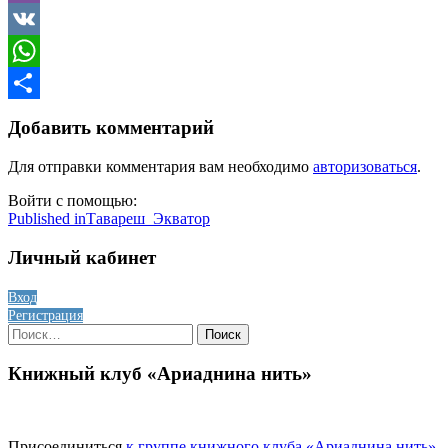
Viber
VK
WhatsApp
Отправить
Добавить комментарий
Для отправки комментария вам необходимо
авторизоваться
.
Войти с помощью:
Навигация
Published in
Тавареш_Экватор
по
Личный кабинет
записям
Вход
Регистрация
Найти:
Книжный клуб «Ариаднина нить»
Присоединиться
к группе книжного клуба «Ариаднина нить»