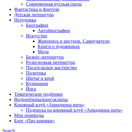
Современная русская проза
Фантастика и фэнтези
Детская литература
Нехудожка
Биографии
Автобиографии
Искусство
Живопись и рисунок. Самоучители
Книги о художниках
Мода
Бизнес-литература
Религиозная литература
Писательское мастерство
Политика
Шитьё и крой
Кулинария
Йога
Тематические подборки
Видеообзоры/книгоклипы
Книжный клуб «Ариаднина нить»
Подписка на книжный клуб «Ариаднина нить»
Мои переводы
Блог «Про книжки»
Search