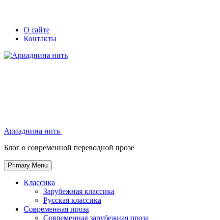
Skip
Secondary
Secondary
О сайте
to
Контакты
left
right
content
navigation
navigation
Ариаднина нить
Ариаднина нить
Блог о современной переводной прозе
Primary Menu
Классика
Зарубежная классика
Русская классика
Современная проза
Современная зарубежная проза