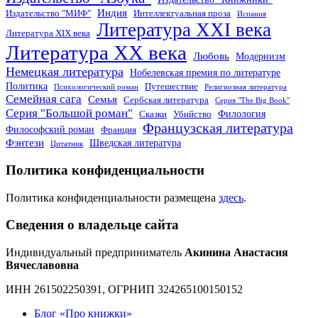
Индия
Издательство "МИФ"
Интеллектуальная проза
Испания
Литература XXI века
Литература XIX века
Литература XX века
Любовь
Модернизм
Немецкая литература
Нобелевская премия по литературе
Политика
Путешествие
Психологический роман
Религиозная литература
Семейная сага
Семья
Сербская литература
Серия "The Big Book"
Серия "Большой роман"
Филология
Сказки
Убийство
Французская литература
Философский роман
Франция
Фэнтези
Шведская литература
Цитатник
Политика конфиденциальности
Политика конфиденциальности размещена
здесь
.
Сведения о владельце сайта
Индивидуальный предприниматель
Акинина Анастасия
Вячеславовна
ИНН 261502250391, ОГРНИП 324265100150152
Блог «Про книжки»