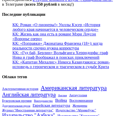
в Телеграме (
всего 350 рублей
в месяц!)
Последние публикации
КК: Роман «О пионеры!» Уиллы Кэсер «История
любого края начинается в человеческом сердце»
КК: Жизнь как она есть в романе Мэри Лоусон
«Воронье озеро»
КК: «Поправки» Джонатана Франзена (18+): когда
реальности срочно нужна корректура
КК: «Гуд бай, Берлин» Вольфганга Херрндорфа: граф
Нива и граф Воображал в поисках приключений
КК: «Капитан Михалис» Никоса Казандзакиса: роман-
исповедь о героическом и трагическом в судьбе Крита
Облако тегов
Американская литература
Альтернативная история
Английская литература
Антиутопия
Англия
Война
Воспоминания
Букеровская премия
Викторианство
Еврейская литература
Женщины
Документальная проза
Журнал "Иностранная литература"
Издательство "Абрикобукс"
Издательство "Азбука"
Издательство "Книжники"