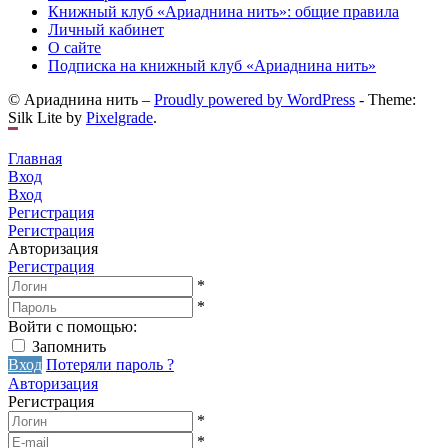
Книжный клуб «Ариаднина нить»: общие правила
Личный кабинет
О сайте
Подписка на книжный клуб «Ариаднина нить»
© Ариаднина нить –
Proudly powered by WordPress
-
Theme:
Silk Lite by
Pixelgrade
.
Главная
Вход
Вход
Регистрация
Регистрация
Авторизация
Регистрация
*
*
Войти с помощью:
Запомнить
Вход
Потеряли пароль ?
Авторизация
Регистрация
*
*