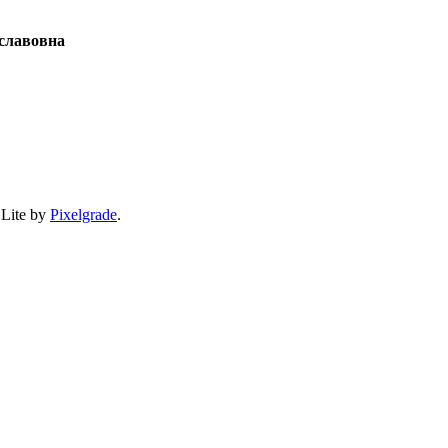
славовна
 Lite by
Pixelgrade
.