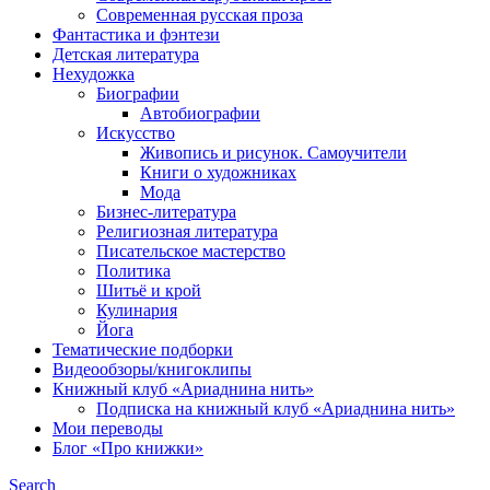
Современная русская проза
Фантастика и фэнтези
Детская литература
Нехудожка
Биографии
Автобиографии
Искусство
Живопись и рисунок. Самоучители
Книги о художниках
Мода
Бизнес-литература
Религиозная литература
Писательское мастерство
Политика
Шитьё и крой
Кулинария
Йога
Тематические подборки
Видеообзоры/книгоклипы
Книжный клуб «Ариаднина нить»
Подписка на книжный клуб «Ариаднина нить»
Мои переводы
Блог «Про книжки»
Search