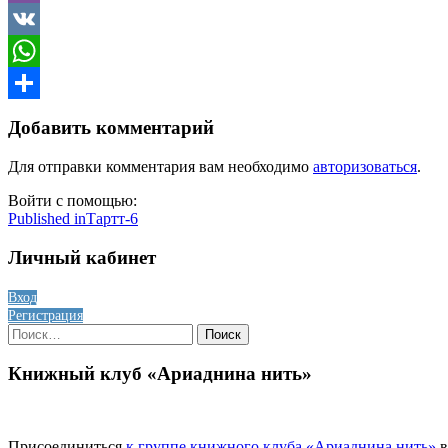
Viber
VK
WhatsApp
Отправить
Добавить комментарий
Для отправки комментария вам необходимо
авторизоваться
.
Войти с помощью:
Навигация
Published in
Тартт-6
по
Личный кабинет
записям
Вход
Регистрация
Найти:
Книжный клуб «Ариаднина нить»
Присоединиться
к группе книжного клуба «Ариаднина нить»
в