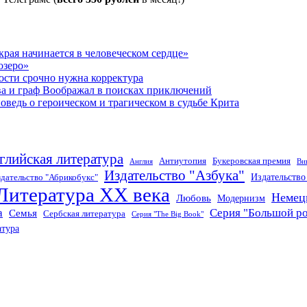
рая начинается в человеческом сердце»
озеро»
ости срочно нужна корректура
ва и граф Воображал в поисках приключений
ведь о героическом и трагическом в судьбе Крита
глийская литература
Антиутопия
Букеровская премия
Англия
Ви
Издательство "Азбука"
Издательств
дательство "Абрикобукс"
Литература XX века
Немец
Любовь
Модернизм
а
Серия "Большой р
Семья
Сербская литература
Серия "The Big Book"
атура