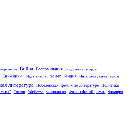
Война
Воспоминания
кторианство
Документальная проза
Индия
о "Книжники"
Издательство "МИФ"
Интеллектуальная проза
кая литература
Нобелевская премия по литературе
Политика
оман"
Филология
Философский роман
Сказки
Убийство
Франция