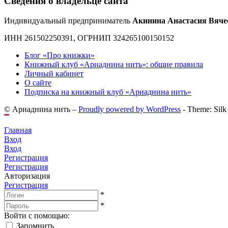
Сведения о владельце сайта
Индивидуальный предприниматель
Акинина Анастасия Вяче
ИНН 261502250391, ОГРНИП 324265100150152
Блог «Про книжки»
Книжный клуб «Ариаднина нить»: общие правила
Личный кабинет
О сайте
Подписка на книжный клуб «Ариаднина нить»
© Ариаднина нить –
Proudly powered by WordPress
-
Theme: Silk
Главная
Вход
Вход
Регистрация
Регистрация
Авторизация
Регистрация
*
*
Войти с помощью:
Запомнить