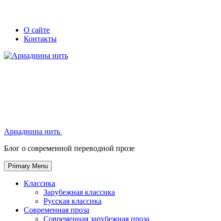
Skip
Secondary
Secondary
О сайте
to
Контакты
left
right
content
navigation
navigation
Ариаднина нить
Ариаднина нить
Блог о современной переводной прозе
Primary Menu
Классика
Зарубежная классика
Русская классика
Современная проза
Современная зарубежная проза