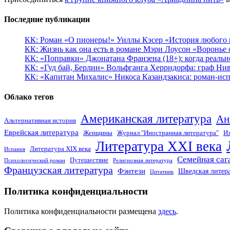
Последние публикации
КК: Роман «О пионеры!» Уиллы Кэсер «История любого к
КК: Жизнь как она есть в романе Мэри Лоусон «Воронье 
КК: «Поправки» Джонатана Франзена (18+): когда реальн
КК: «Гуд бай, Берлин» Вольфганга Херрндорфа: граф Ни
КК: «Капитан Михалис» Никоса Казандзакиса: роман-испо
Облако тегов
Американская литература
Ан
Альтернативная история
Еврейская литература
Женщины
Журнал "Иностранная литература"
Из
Литература XXI века
Литература XIX века
Испания
Семейная саг
Путешествие
Психологический роман
Религиозная литература
Французская литература
Фэнтези
Шведская литер
Цитатник
Политика конфиденциальности
Политика конфиденциальности размещена
здесь
.