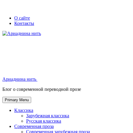
Skip
Secondary
Secondary
О сайте
to
Контакты
left
right
content
navigation
navigation
Ариаднина нить
Ариаднина нить
Блог о современной переводной прозе
Primary Menu
Классика
Зарубежная классика
Русская классика
Современная проза
Современная зарубежная проза