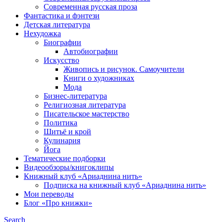
Современная русская проза
Фантастика и фэнтези
Детская литература
Нехудожка
Биографии
Автобиографии
Искусство
Живопись и рисунок. Самоучители
Книги о художниках
Мода
Бизнес-литература
Религиозная литература
Писательское мастерство
Политика
Шитьё и крой
Кулинария
Йога
Тематические подборки
Видеообзоры/книгоклипы
Книжный клуб «Ариаднина нить»
Подписка на книжный клуб «Ариаднина нить»
Мои переводы
Блог «Про книжки»
Search