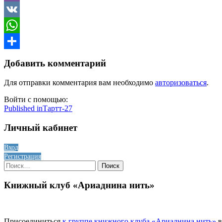
Viber
VK
WhatsApp
Отправить
Добавить комментарий
Для отправки комментария вам необходимо
авторизоваться
.
Войти с помощью:
Навигация
Published in
Тартт-27
по
Личный кабинет
записям
Вход
Регистрация
Найти:
Книжный клуб «Ариаднина нить»
Присоединиться
к группе книжного клуба «Ариаднина нить»
в