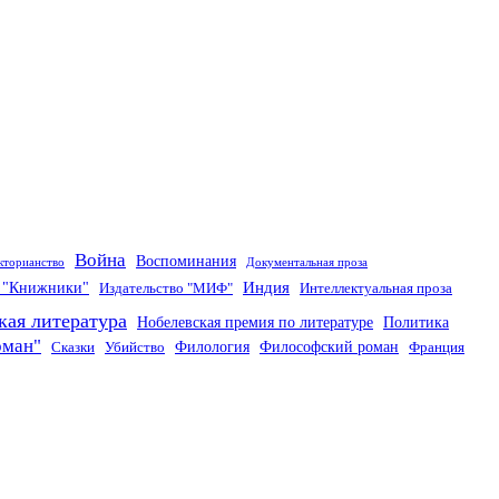
Война
Воспоминания
кторианство
Документальная проза
Индия
о "Книжники"
Издательство "МИФ"
Интеллектуальная проза
кая литература
Нобелевская премия по литературе
Политика
оман"
Филология
Философский роман
Сказки
Убийство
Франция