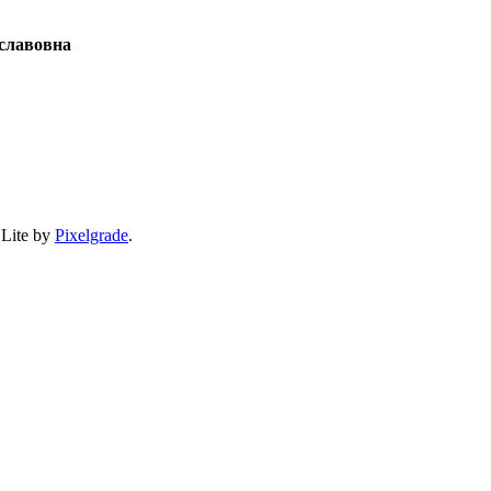
славовна
 Lite by
Pixelgrade
.