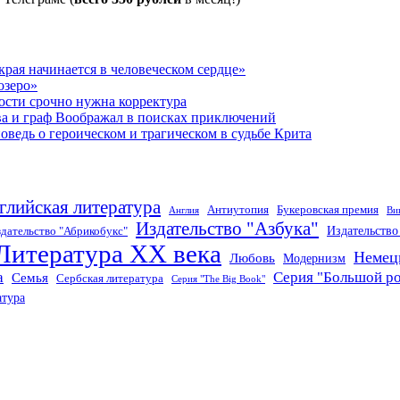
рая начинается в человеческом сердце»
озеро»
ости срочно нужна корректура
ва и граф Воображал в поисках приключений
ведь о героическом и трагическом в судьбе Крита
глийская литература
Антиутопия
Букеровская премия
Англия
Ви
Издательство "Азбука"
Издательств
дательство "Абрикобукс"
Литература XX века
Немец
Любовь
Модернизм
а
Серия "Большой р
Семья
Сербская литература
Серия "The Big Book"
атура