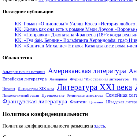
Последние публикации
КК: Роман «О пионеры!» Уиллы Кэсер «История любого к
КК: Жизнь как она есть в романе Мэри Лоусон «Воронье 
КК: «Поправки» Джонатана Франзена (18+): когда реальн
КК: «Гуд бай, Берлин» Вольфганга Херрндорфа: граф Ни
КК: «Капитан Михалис» Никоса Казандзакиса: роман-испо
Облако тегов
Американская литература
Ан
Альтернативная история
Еврейская литература
Женщины
Журнал "Иностранная литература"
Из
Литература XXI века
Литература XIX века
Испания
Семейная саг
Путешествие
Психологический роман
Религиозная литература
Французская литература
Фэнтези
Шведская литер
Цитатник
Политика конфиденциальности
Политика конфиденциальности размещена
здесь
.