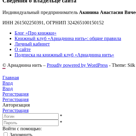
Сведения о владельце сайта
Индивидуальный предприниматель
Акинина Анастасия Вяче
ИНН 261502250391, ОГРНИП 324265100150152
Блог «Про книжки»
Книжный клуб «Ариаднина нить»: общие правила
Личный кабинет
О сайте
Подписка на книжный клуб «Ариаднина нить»
© Ариаднина нить –
Proudly powered by WordPress
-
Theme: Silk
Главная
Вход
Вход
Регистрация
Регистрация
Авторизация
Регистрация
*
*
Войти с помощью:
Запомнить