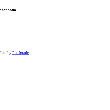
славовна
 Lite by
Pixelgrade
.