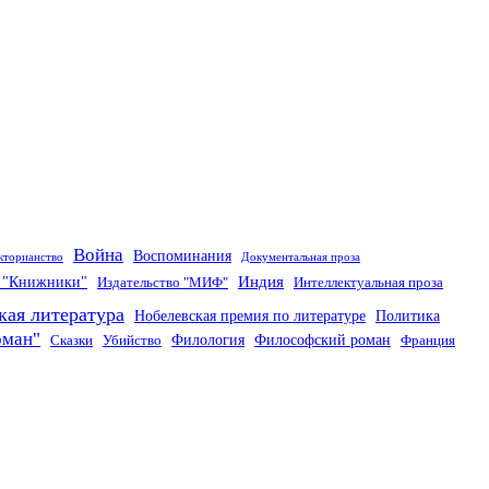
Война
Воспоминания
кторианство
Документальная проза
Индия
о "Книжники"
Издательство "МИФ"
Интеллектуальная проза
кая литература
Нобелевская премия по литературе
Политика
оман"
Филология
Философский роман
Сказки
Убийство
Франция