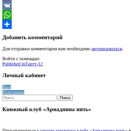
Viber
VK
WhatsApp
Отправить
Добавить комментарий
Для отправки комментария вам необходимо
авторизоваться
.
Войти с помощью:
Навигация
Published in
Тартт-12
по
Личный кабинет
записям
Вход
Регистрация
Найти:
Книжный клуб «Ариаднина нить»
Присоединиться
к группе книжного клуба «Ариаднина нить»
в