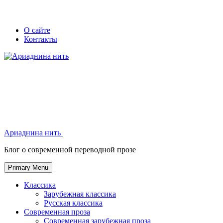
Skip
Secondary
Secondary
О сайте
to
Контакты
left
right
content
navigation
navigation
Ариаднина нить
Ариаднина нить
Блог о современной переводной прозе
Primary Menu
Классика
Зарубежная классика
Русская классика
Современная проза
Современная зарубежная проза