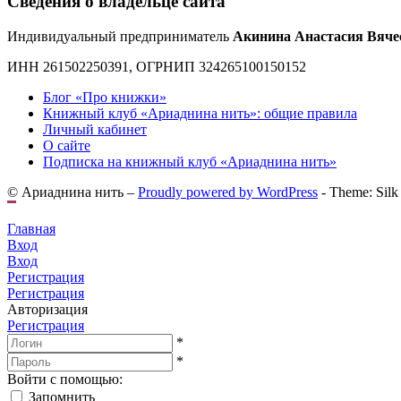
Сведения о владельце сайта
Индивидуальный предприниматель
Акинина Анастасия Вяче
ИНН 261502250391, ОГРНИП 324265100150152
Блог «Про книжки»
Книжный клуб «Ариаднина нить»: общие правила
Личный кабинет
О сайте
Подписка на книжный клуб «Ариаднина нить»
© Ариаднина нить –
Proudly powered by WordPress
-
Theme: Silk
Главная
Вход
Вход
Регистрация
Регистрация
Авторизация
Регистрация
*
*
Войти с помощью:
Запомнить