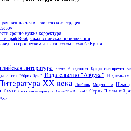
рая начинается в человеческом сердце»
озеро»
ости срочно нужна корректура
ва и граф Воображал в поисках приключений
ведь о героическом и трагическом в судьбе Крита
глийская литература
Антиутопия
Букеровская премия
Англия
Ви
Издательство "Азбука"
Издательств
дательство "Абрикобукс"
Литература XX века
Немец
Любовь
Модернизм
а
Серия "Большой р
Семья
Сербская литература
Серия "The Big Book"
атура