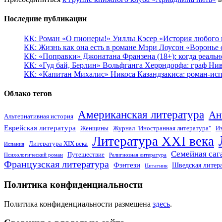
Последние публикации
КК: Роман «О пионеры!» Уиллы Кэсер «История любого к
КК: Жизнь как она есть в романе Мэри Лоусон «Воронье 
КК: «Поправки» Джонатана Франзена (18+): когда реальн
КК: «Гуд бай, Берлин» Вольфганга Херрндорфа: граф Ни
КК: «Капитан Михалис» Никоса Казандзакиса: роман-испо
Облако тегов
Американская литература
Ан
Альтернативная история
Еврейская литература
Женщины
Журнал "Иностранная литература"
Из
Литература XXI века
Литература XIX века
Испания
Семейная саг
Путешествие
Психологический роман
Религиозная литература
Французская литература
Фэнтези
Шведская литер
Цитатник
Политика конфиденциальности
Политика конфиденциальности размещена
здесь
.