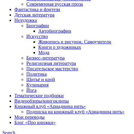
Современная русская проза
Фантастика и фэнтези
Детская литература
Нехудожка
Биографии
Автобиографии
Искусство
Живопись и рисунок. Самоучители
Книги о художниках
Мода
Бизнес-литература
Религиозная литература
Писательское мастерство
Политика
Шитьё и крой
Кулинария
Йога
Тематические подборки
Видеообзоры/книгоклипы
Книжный клуб «Ариаднина нить»
Подписка на книжный клуб «Ариаднина нить»
Мои переводы
Блог «Про книжки»
Search