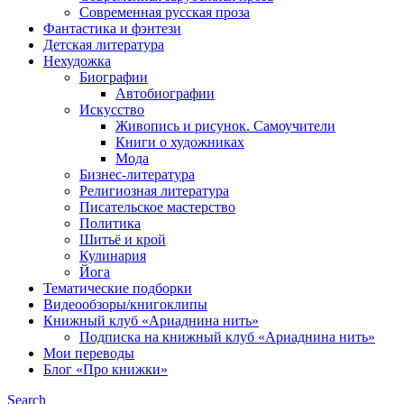
Современная русская проза
Фантастика и фэнтези
Детская литература
Нехудожка
Биографии
Автобиографии
Искусство
Живопись и рисунок. Самоучители
Книги о художниках
Мода
Бизнес-литература
Религиозная литература
Писательское мастерство
Политика
Шитьё и крой
Кулинария
Йога
Тематические подборки
Видеообзоры/книгоклипы
Книжный клуб «Ариаднина нить»
Подписка на книжный клуб «Ариаднина нить»
Мои переводы
Блог «Про книжки»
Search