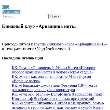
Вход
Регистрация
Найти:
Книжный клуб «Ариаднина нить»
Присоединиться
к группе книжного клуба «Ариаднина нить»
в Телеграме (
всего 350 рублей
в месяц!)
Последние публикации
КК: Роман «О пионеры!» Уиллы Кэсер «История
любого края начинается в человеческом сердце»
КК: Жизнь как она есть в романе Мэри Лоусон
«Воронье озеро»
КК: «Поправки» Джонатана Франзена (18+): когда
реальности срочно нужна корректура
КК: «Гуд бай, Берлин» Вольфганга Херрндорфа: граф
Нива и граф Воображал в поисках приключений
КК: «Капитан Михалис» Никоса Казандзакиса: роман-
исповедь о героическом и трагическом в судьбе Крита