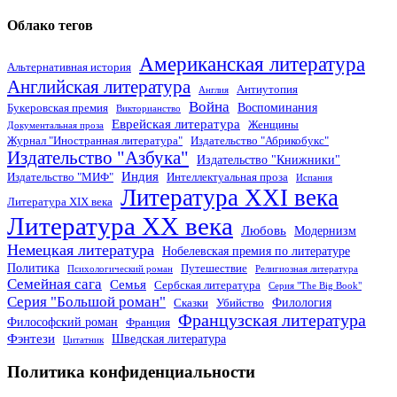
Облако тегов
Американская литература
Альтернативная история
Английская литература
Антиутопия
Англия
Война
Воспоминания
Букеровская премия
Викторианство
Еврейская литература
Женщины
Документальная проза
Журнал "Иностранная литература"
Издательство "Абрикобукс"
Издательство "Азбука"
Издательство "Книжники"
Индия
Издательство "МИФ"
Интеллектуальная проза
Испания
Литература XXI века
Литература XIX века
Литература XX века
Любовь
Модернизм
Немецкая литература
Нобелевская премия по литературе
Политика
Путешествие
Психологический роман
Религиозная литература
Семейная сага
Семья
Сербская литература
Серия "The Big Book"
Серия "Большой роман"
Филология
Сказки
Убийство
Французская литература
Философский роман
Франция
Фэнтези
Шведская литература
Цитатник
Политика конфиденциальности