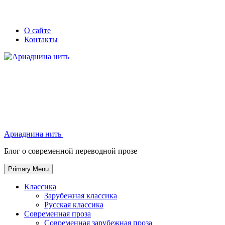
Skip
Secondary
Secondary
О сайте
to
Контакты
left
right
content
navigation
navigation
Ариаднина нить
Ариаднина нить
Блог о современной переводной прозе
Primary Menu
Классика
Зарубежная классика
Русская классика
Современная проза
Современная зарубежная проза