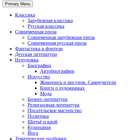
Primary Menu
Классика
Зарубежная классика
Русская классика
Современная проза
Современная зарубежная проза
Современная русская проза
Фантастика и фэнтези
Детская литература
Нехудожка
Биографии
Автобиографии
Искусство
Живопись и рисунок. Самоучители
Книги о художниках
Мода
Бизнес-литература
Религиозная литература
Писательское мастерство
Политика
Шитьё и крой
Кулинария
Йога
Тематические подборки