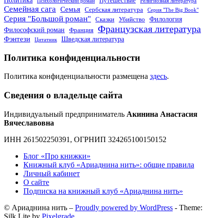
Путешествие
Психологический роман
Религиозная литература
Семейная сага
Семья
Сербская литература
Серия "The Big Book"
Серия "Большой роман"
Филология
Сказки
Убийство
Французская литература
Философский роман
Франция
Фэнтези
Шведская литература
Цитатник
Политика конфиденциальности
Политика конфиденциальности размещена
здесь
.
Сведения о владельце сайта
Индивидуальный предприниматель
Акинина Анастасия
Вячеславовна
ИНН 261502250391, ОГРНИП 324265100150152
Блог «Про книжки»
Книжный клуб «Ариаднина нить»: общие правила
Личный кабинет
О сайте
Подписка на книжный клуб «Ариаднина нить»
© Ариаднина нить –
Proudly powered by WordPress
-
Theme:
Silk Lite by
Pixelgrade
.