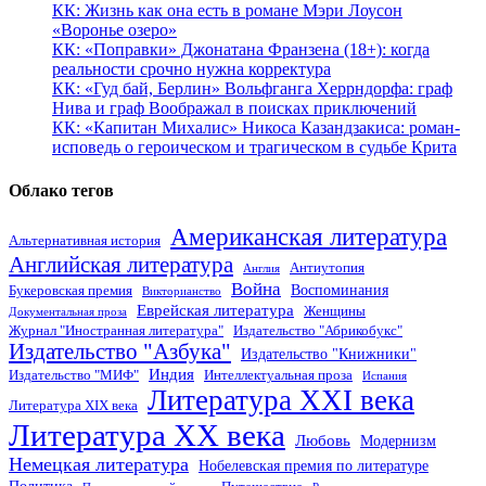
КК: Жизнь как она есть в романе Мэри Лоусон
«Воронье озеро»
КК: «Поправки» Джонатана Франзена (18+): когда
реальности срочно нужна корректура
КК: «Гуд бай, Берлин» Вольфганга Херрндорфа: граф
Нива и граф Воображал в поисках приключений
КК: «Капитан Михалис» Никоса Казандзакиса: роман-
исповедь о героическом и трагическом в судьбе Крита
Облако тегов
Американская литература
Альтернативная история
Английская литература
Антиутопия
Англия
Война
Воспоминания
Букеровская премия
Викторианство
Еврейская литература
Женщины
Документальная проза
Журнал "Иностранная литература"
Издательство "Абрикобукс"
Издательство "Азбука"
Издательство "Книжники"
Индия
Издательство "МИФ"
Интеллектуальная проза
Испания
Литература XXI века
Литература XIX века
Литература XX века
Любовь
Модернизм
Немецкая литература
Нобелевская премия по литературе
Политика