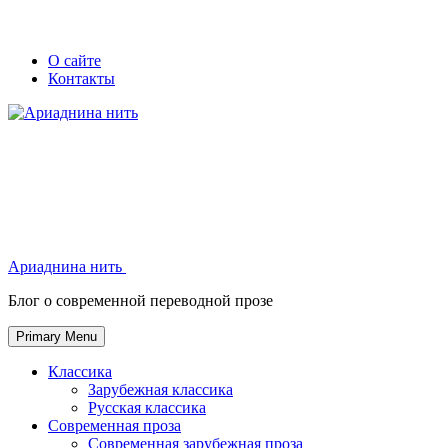
Skip
Secondary
Secondary
О сайте
to
Контакты
left
right
content
navigation
navigation
Ариаднина нить
Ариаднина нить
Блог о современной переводной прозе
Primary Menu
Классика
Зарубежная классика
Русская классика
Современная проза
Современная зарубежная проза