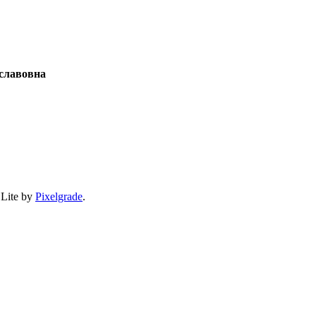
славовна
 Lite by
Pixelgrade
.