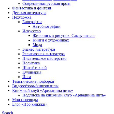
Современная русская проза
Фантастика и фэнтези
Детская литература
Нехудожка
Биографии
Автобиографии
Искусство
Живопись и рисунок. Самоучители
Книги о художниках
Мода
Бизнес-литература
Религиозная литература
Писательское мастерство
Политика
Шитьё и крой
Кулинария
Йога
Тематические подборки
Видеообзоры/книгоклипы
Книжный клуб «Ариаднина нить»
Подписка на книжный клуб «Ариаднина нить»
Мои переводы
Блог «Про книжки»
Search