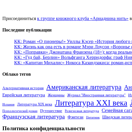
Присоединиться
к группе книжного клуба «Ариаднина нить»
в
Последние публикации
КК: Роман «О пионеры!» Уиллы Кэсер «История любого к
КК: Жизнь как она есть в романе Мэри Лоусон «Воронье 
КК: «Поправки» Джонатана Франзена (18+): когда реальн
КК: «Гуд бай, Берлин» Вольфганга Херрндорфа: граф Ни
КК: «Капитан Михалис» Никоса Казандзакиса: роман-испо
Облако тегов
Американская литература
Ан
Альтернативная история
Еврейская литература
Женщины
Журнал "Иностранная литература"
Из
Литература XXI века
Литература XIX века
Испания
Семейная саг
Путешествие
Психологический роман
Религиозная литература
Французская литература
Фэнтези
Шведская литер
Цитатник
Политика конфиденциальности