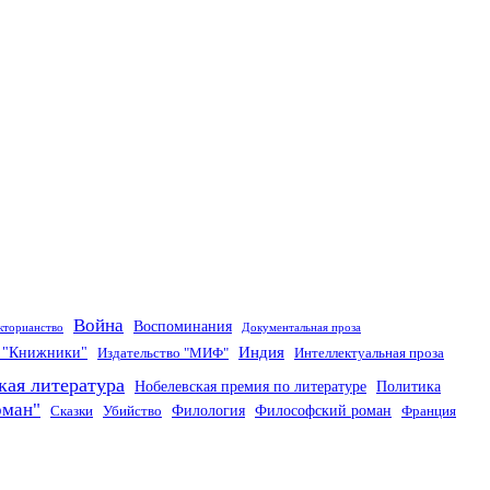
Война
Воспоминания
кторианство
Документальная проза
Индия
о "Книжники"
Издательство "МИФ"
Интеллектуальная проза
кая литература
Нобелевская премия по литературе
Политика
оман"
Филология
Философский роман
Сказки
Убийство
Франция